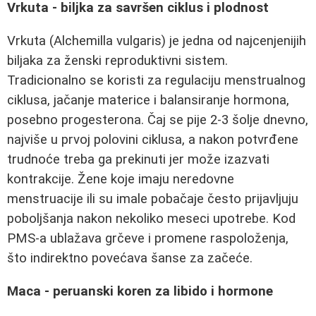
Vrkuta - biljka za savršen ciklus i plodnost
Vrkuta (Alchemilla vulgaris) je jedna od najcenjenijih
biljaka za ženski reproduktivni sistem.
Tradicionalno se koristi za regulaciju menstrualnog
ciklusa, jačanje materice i balansiranje hormona,
posebno progesterona. Čaj se pije 2-3 šolje dnevno,
najviše u prvoj polovini ciklusa, a nakon potvrđene
trudnoće treba ga prekinuti jer može izazvati
kontrakcije. Žene koje imaju neredovne
menstruacije ili su imale pobačaje često prijavljuju
poboljšanja nakon nekoliko meseci upotrebe. Kod
PMS-a ublažava grčeve i promene raspoloženja,
što indirektno povećava šanse za začeće.
Maca - peruanski koren za libido i hormone