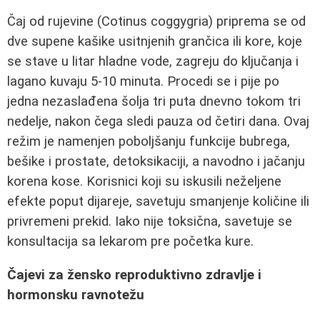
Čaj od rujevine (Cotinus coggygria) priprema se od
dve supene kašike usitnjenih grančica ili kore, koje
se stave u litar hladne vode, zagreju do ključanja i
lagano kuvaju 5-10 minuta. Procedi se i pije po
jedna nezaslađena šolja tri puta dnevno tokom tri
nedelje, nakon čega sledi pauza od četiri dana. Ovaj
režim je namenjen poboljšanju funkcije bubrega,
bešike i prostate, detoksikaciji, a navodno i jačanju
korena kose. Korisnici koji su iskusili neželjene
efekte poput dijareje, savetuju smanjenje količine ili
privremeni prekid. Iako nije toksična, savetuje se
konsultacija sa lekarom pre početka kure.
Čajevi za žensko reproduktivno zdravlje i
hormonsku ravnotežu