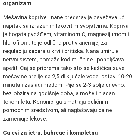
organizam
Mešavina koprive i nane predstavlja osvežavajući
napitak sa izraženim lekovitim svojstvima. Kopriva
je bogata gvožđem, vitaminom C, magnezijumom i
hlorofilom, te je odlična protiv anemije, za
regulaciju šećera u krvi i pritiska. Nana umiruje
nervni sistem, pomaže kod mučnine i poboljšava
apetit. Čaj se priprema tako što se kašičica suve
mešavine prelije sa 2,5 dl ključale vode, ostavi 10-20
minuta i zasladi medom. Pije se 2-3 šolje dnevno,
bez obzira na godišnje doba, a može i hladan
tokom leta. Korisnici ga smatraju odličnim
pomoćnim sredstvom, ali naglašavaju da ne
zamenjuje lekove.
Čajevi za jetru, bubrege i kompletnu