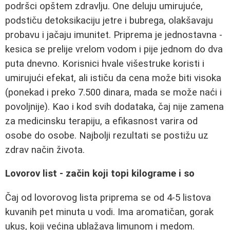
podršci opštem zdravlju. One deluju umirujuće,
podstiču detoksikaciju jetre i bubrega, olakšavaju
probavu i jačaju imunitet. Priprema je jednostavna -
kesica se prelije vrelom vodom i pije jednom do dva
puta dnevno. Korisnici hvale višestruke koristi i
umirujući efekat, ali ističu da cena može biti visoka
(ponekad i preko 7.500 dinara, mada se može naći i
povoljnije). Kao i kod svih dodataka, čaj nije zamena
za medicinsku terapiju, a efikasnost varira od
osobe do osobe. Najbolji rezultati se postižu uz
zdrav način života.
Lovorov list - začin koji topi kilograme i so
Čaj od lovorovog lista priprema se od 4-5 listova
kuvanih pet minuta u vodi. Ima aromatičan, gorak
ukus, koji većina ublažava limunom i medom.