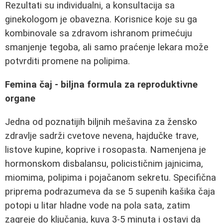
Rezultati su individualni, a konsultacija sa
ginekologom je obavezna. Korisnice koje su ga
kombinovale sa zdravom ishranom primećuju
smanjenje tegoba, ali samo praćenje lekara može
potvrditi promene na polipima.
Femina čaj - biljna formula za reproduktivne
organe
Jedna od poznatijih biljnih mešavina za žensko
zdravlje sadrži cvetove nevena, hajdučke trave,
listove kupine, koprive i rosopasta. Namenjena je
hormonskom disbalansu, policističnim jajnicima,
miomima, polipima i pojačanom sekretu. Specifična
priprema podrazumeva da se 5 supenih kašika čaja
potopi u litar hladne vode na pola sata, zatim
zagreje do ključanja, kuva 3-5 minuta i ostavi da