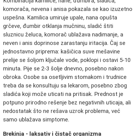
Kombinacija kamilice, nane, đumbira, sladića,
komorača, nevena i anisa pokazala se kao izuzetno
uspešna. Kamilica umiruje upale, nana opušta
grčeve, đumbir otklanja mučninu, sladić štiti
sluznicu želuca, komorač ublažava nadimanje, a
neven i anis doprinose zarastanju iritacija. Čaj se
jednostavno priprema: kašičica suve mešavine
prelije se šoljom ključale vode, poklopi i ostavi 5-10
minuta. Pije se 2-3 šolje dnevno, posebno nakon
obroka. Osobe sa osetljivim stomakom i trudnice
treba da se konsultuju sa lekarom, posebno zbog
sladića koji može uticati na pritisak. Prednost je
potpuno prirodno rešenje bez negativnih uticaja, ali
nedostatak što ne rešava uzrok problema, već
samo ublažava simptome.
Brekinja - laksativ i čistač organizma