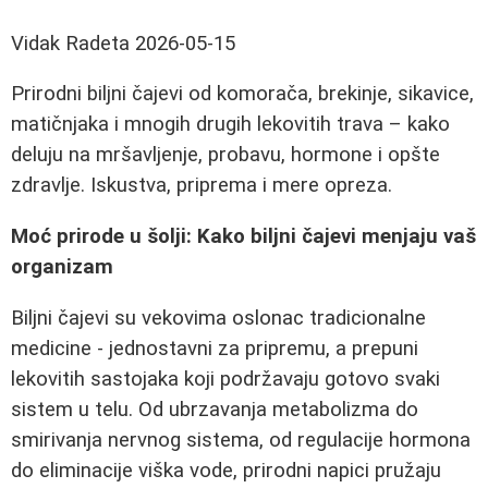
Vidak Radeta
2026-05-15
Prirodni biljni čajevi od komorača, brekinje, sikavice,
matičnjaka i mnogih drugih lekovitih trava – kako
deluju na mršavljenje, probavu, hormone i opšte
zdravlje. Iskustva, priprema i mere opreza.
Moć prirode u šolji: Kako biljni čajevi menjaju vaš
organizam
Biljni čajevi su vekovima oslonac tradicionalne
medicine - jednostavni za pripremu, a prepuni
lekovitih sastojaka koji podržavaju gotovo svaki
sistem u telu. Od ubrzavanja metabolizma do
smirivanja nervnog sistema, od regulacije hormona
do eliminacije viška vode, prirodni napici pružaju