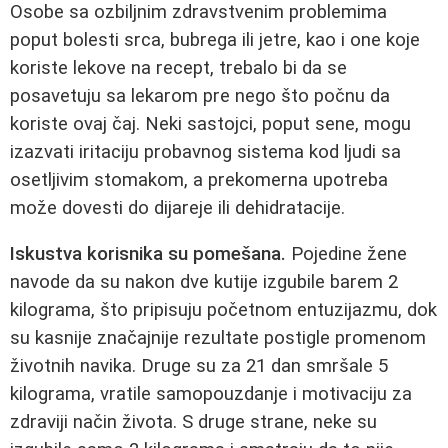
Osobe sa ozbiljnim zdravstvenim problemima
poput bolesti srca, bubrega ili jetre, kao i one koje
koriste lekove na recept, trebalo bi da se
posavetuju sa lekarom pre nego što počnu da
koriste ovaj čaj. Neki sastojci, poput sene, mogu
izazvati iritaciju probavnog sistema kod ljudi sa
osetljivim stomakom, a prekomerna upotreba
može dovesti do dijareje ili dehidratacije.
Iskustva korisnika su pomešana.
Pojedine žene
navode da su nakon dve kutije izgubile barem 2
kilograma, što pripisuju početnom entuzijazmu, dok
su kasnije značajnije rezultate postigle promenom
životnih navika. Druge su za 21 dan smršale 5
kilograma, vratile samopouzdanje i motivaciju za
zdraviji način života. S druge strane, neke su