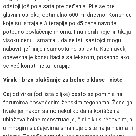
odstoji još pola sata pre ceđenja. Pije se pre
glavnih obroka, optimalno 600 ml dnevno. Korisnice
koje su istrajale 3 terapije po 45 dana navode
potpuno povlačenje mioma. Ima i onih koje kritikuju
visoku cenu i smatraju da se isti sastojci mogu
nabaviti jeftinije i samostalno spraviti. Kao i uvek,
obavezna je konsultacija sa lekarom, posebno ako
se već koristi neka terapija.
Virak - brzo olakšanje za bolne cikluse i ciste
Čaj od virka (od lista biljke) često se pominje na
forumima posvećenim ženskim tegobama. Žene ga
hvale jer nakon samo nekoliko dana korišćenja
ublažava bolne menstruacije, čini ciklus redovnim, a
u mnogim slučajevima smanjuje ciste na jajnicima ili