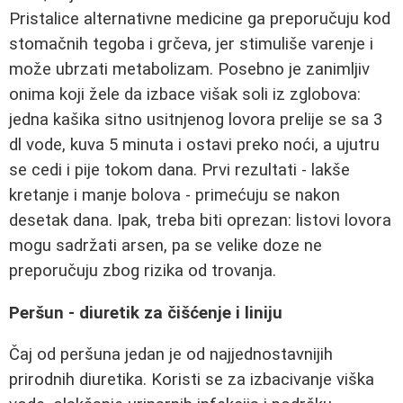
Pristalice alternativne medicine ga preporučuju kod
stomačnih tegoba i grčeva, jer stimuliše varenje i
može ubrzati metabolizam. Posebno je zanimljiv
onima koji žele da izbace višak soli iz zglobova:
jedna kašika sitno usitnjenog lovora prelije se sa 3
dl vode, kuva 5 minuta i ostavi preko noći, a ujutru
se cedi i pije tokom dana. Prvi rezultati - lakše
kretanje i manje bolova - primećuju se nakon
desetak dana. Ipak, treba biti oprezan: listovi lovora
mogu sadržati arsen, pa se velike doze ne
preporučuju zbog rizika od trovanja.
Peršun - diuretik za čišćenje i liniju
Čaj od peršuna jedan je od najjednostavnijih
prirodnih diuretika. Koristi se za izbacivanje viška