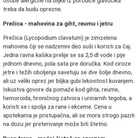
osobe alergične na biljke iz porodice glavočika
treba da budu oprezne.
Prečica - mahovina za giht, reumu i jetru
Prečica (Lycopodium clavatum) je zimzelena
mahovina čiji se nadzemni deo suši i koristi za čaj.
Jedna ravna kašika prelije se sa 2,5 dl vode i pije
jednom dnevno, pola sata pre doručka. Kod ciroze
jetre i težih oboljenja savetuju se dve šolje dnevno,
ali uz veliki oprez jer biljka gubi lekovitost kuvanjem.
Iskustva govore da pomaže kod gihta, reume,
hemoroida, hroničnog zatvora i urinarnih tegoba, a
koristi se i spolja za rane i ekceme. Cena u
apotekama je pristupačna, ali se mora strogo paziti
na dozu jer preterivanje može biti štetno.