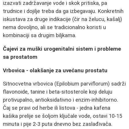
izazvati zadržavanje vode i skok pritiska, pa
trudnice i dojilje treba da ga izbegavaju. Konkretnih
iskustava za druge indikacije (čir na želucu, kašalj)
nema dovoljno, ali se tradicionalno koristi u
kombinaciji sa drugim biljkama.
Čajevi za muški urogenitalni sistem i probleme
sa prostatom
Vrbovica - olakšanje za uvećanu prostatu
Sitnocvetna vrbovica (Epilobium parviflorum) sadrži
flavonoide, tanine i beta-sitosterole koji deluju
protivupalno, antioksidativno i enzim-inhibitorno.
Čaj se pravi od herbe ili listova - jedna kafena
kašika prelije se šoljom ključale vode, ostavi 10-15
minuta i pije 2-3 puta dnevno bez zaslađivača.