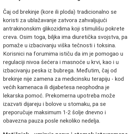
Čaj od brekinje (kore ili ploda) tradicionalno se
koristi za ublažavanje zatvora zahvaljujući
antrakinonskim glikozidima koji stimulišu pokrete
creva. Osim toga, biljka ima diuretička svojstva, pa
pomaže u izbacivanju viška tečnosti i toksina.
Korisnici na forumima ističu da im je pomogao u
regulaciji nivoa šećera i masnoće u krvi, kao i u
izbacivanju peska iz bubrega. Međutim, čaj od
brekinje nije zamena za medicinsku terapiju - kod
većih kamenaca ili dijabetesa neophodna je
lekarska pomoć. Prekomerna upotreba može
izazvati dijareju i bolove u stomaku, pa se
preporučuje maksimum 1-2 šolje dnevno i
obavezna pauza posle nekoliko nedelja.