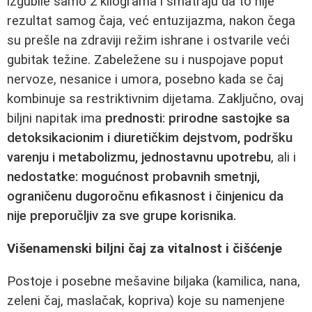
izgubile samo 2 kilograma i smatraju da to nije
rezultat samog čaja, već entuzijazma, nakon čega
su prešle na zdraviji režim ishrane i ostvarile veći
gubitak težine. Zabeležene su i nuspojave poput
nervoze, nesanice i umora, posebno kada se čaj
kombinuje sa restriktivnim dijetama. Zaključno, ovaj
biljni napitak ima
prednosti: prirodne sastojke sa
detoksikacionim i diuretičkim dejstvom, podršku
varenju i metabolizmu, jednostavnu upotrebu
, ali i
nedostatke: mogućnost probavnih smetnji,
ograničenu dugoročnu efikasnost i činjenicu da
nije preporučljiv za sve grupe korisnika.
Višenamenski biljni čaj za vitalnost i čišćenje
Postoje i posebne mešavine biljaka (kamilica, nana,
zeleni čaj, maslačak, kopriva) koje su namenjene