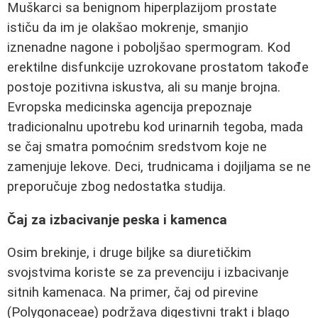
Muškarci sa benignom hiperplazijom prostate
ističu da im je olakšao mokrenje, smanjio
iznenadne nagone i poboljšao spermogram. Kod
erektilne disfunkcije uzrokovane prostatom takođe
postoje pozitivna iskustva, ali su manje brojna.
Evropska medicinska agencija prepoznaje
tradicionalnu upotrebu kod urinarnih tegoba, mada
se čaj smatra pomoćnim sredstvom koje ne
zamenjuje lekove. Deci, trudnicama i dojiljama se ne
preporučuje zbog nedostatka studija.
Čaj za izbacivanje peska i kamenca
Osim brekinje, i druge biljke sa diuretičkim
svojstvima koriste se za prevenciju i izbacivanje
sitnih kamenaca. Na primer, čaj od pirevine
(Polygonaceae) podržava digestivni trakt i blago