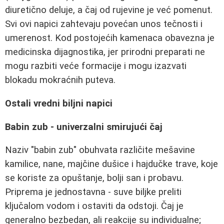
diuretično deluje, a čaj od rujevine je već pomenut.
Svi ovi napici zahtevaju povećan unos tečnosti i
umerenost. Kod postojećih kamenaca obavezna je
medicinska dijagnostika, jer prirodni preparati ne
mogu razbiti veće formacije i mogu izazvati
blokadu mokraćnih puteva.
Ostali vredni biljni napici
Babin zub - univerzalni smirujući čaj
Naziv "babin zub" obuhvata različite mešavine
kamilice, nane, majčine dušice i hajdučke trave, koje
se koriste za opuštanje, bolji san i probavu.
Priprema je jednostavna - suve biljke preliti
ključalom vodom i ostaviti da odstoji. Čaj je
generalno bezbedan, ali reakcije su individualne;