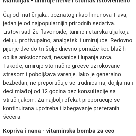
Matičnjak - umiruje nerve i stomak istovremeno
Čaj od matičnjaka, poznatog i kao limunova trava,
jedan je od najpopularnijih prirodnih sedativa.
Listovi sadrže flavonoide, tanine i etarska ulja koja
deluju protivupalno, analgetski i umirujuće. Redovno
pijenje dve do tri šolje dnevno pomaže kod blažih
oblika anksioznosti, nesanice i lupanja srca.
Takođe, umiruje stomačne grčeve uzrokovane
stresom i poboljšava varenje. Iako je generalno
bezbedan, ne preporučuje se trudnicama, dojiljama i
deci mlađoj od 12 godina bez konsultacije sa
stručnjakom. Za najbolji efekat preporučuje se
kontinuirana upotreba i izbegavanje preteranih
šećera.
Kopriva i nana - vitaminska bomba za ceo