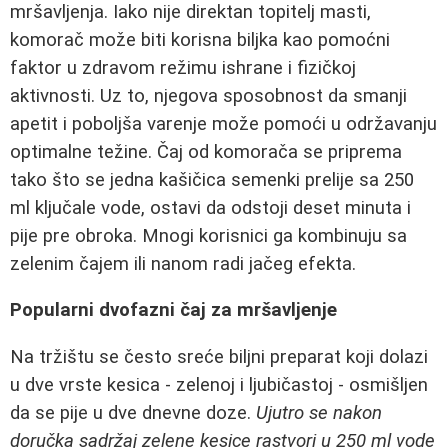
mršavljenja. Iako nije direktan topitelj masti,
komorač može biti korisna biljka kao pomoćni
faktor u zdravom režimu ishrane i fizičkoj
aktivnosti. Uz to, njegova sposobnost da smanji
apetit i poboljša varenje može pomoći u održavanju
optimalne težine. Čaj od komorača se priprema
tako što se jedna kašičica semenki prelije sa 250
ml ključale vode, ostavi da odstoji deset minuta i
pije pre obroka. Mnogi korisnici ga kombinuju sa
zelenim čajem ili nanom radi jačeg efekta.
Popularni dvofazni čaj za mršavljenje
Na tržištu se često sreće biljni preparat koji dolazi
u dve vrste kesica - zelenoj i ljubičastoj - osmišljen
da se pije u dve dnevne doze.
Ujutro se nakon
doručka sadržaj zelene kesice rastvori u 250 ml vode