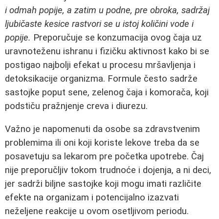
i odmah popije, a zatim u podne, pre obroka, sadržaj
ljubičaste kesice rastvori se u istoj količini vode i
popije.
Preporučuje se konzumacija ovog čaja uz
uravnoteženu ishranu i fizičku aktivnost kako bi se
postigao najbolji efekat u procesu mršavljenja i
detoksikacije organizma. Formule često sadrže
sastojke poput sene, zelenog čaja i komorača, koji
podstiču pražnjenje creva i diurezu.
Važno je napomenuti da osobe sa zdravstvenim
problemima ili oni koji koriste lekove treba da se
posavetuju sa lekarom pre početka upotrebe. Čaj
nije preporučljiv tokom trudnoće i dojenja, a ni deci,
jer sadrži biljne sastojke koji mogu imati različite
efekte na organizam i potencijalno izazvati
neželjene reakcije u ovom osetljivom periodu.