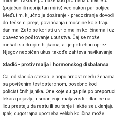
miome. Takođe pomaže kod promena u sekretu
(pojačan ili neprijatan miris) već nakon par šoljica.
Međutim, ključno je doziranje - predoziranje dovodi
do teške dijareje, povraćanja i mučnine koje traju
danima. Zato se koristi u vrlo malim količinama i uz
obavezno poštovanje uputstva. Čaj se može
mešati sa drugim biljkama, ali je potreban oprez.
Njegov neobičan ukus takođe zahteva navikavanje.
Sladić - protiv malja i hormonskog disbalansa
Čaj od sladića stekao je popularnost među ženama
sa povišenim testosteronom, posebno kod
policističnih jajnika. One koje su ga pile po preporuci
lekara prijavljuju smanjenje maljavosti - dlačice na
licu prestaju da rastu ili su tanje i lakše se uklanjaju.
Ipak, dugotrajna upotreba velikih količina može