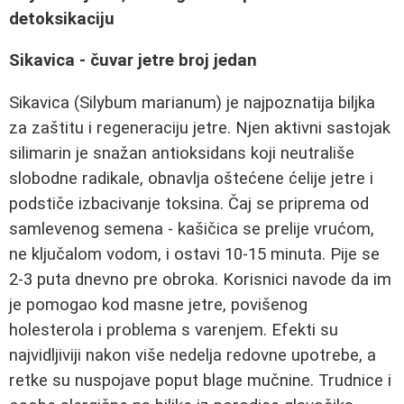
detoksikaciju
Sikavica - čuvar jetre broj jedan
Sikavica (Silybum marianum) je najpoznatija biljka
za zaštitu i regeneraciju jetre. Njen aktivni sastojak
silimarin je snažan antioksidans koji neutrališe
slobodne radikale, obnavlja oštećene ćelije jetre i
podstiče izbacivanje toksina. Čaj se priprema od
samlevenog semena - kašičica se prelije vrućom,
ne ključalom vodom, i ostavi 10-15 minuta. Pije se
2-3 puta dnevno pre obroka. Korisnici navode da im
je pomogao kod masne jetre, povišenog
holesterola i problema s varenjem. Efekti su
najvidljiviji nakon više nedelja redovne upotrebe, a
retke su nuspojave poput blage mučnine. Trudnice i