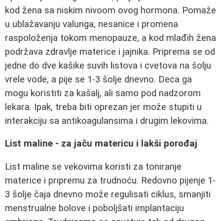
kod žena sa niskim nivoom ovog hormona. Pomaže
u ublažavanju valunga, nesanice i promena
raspoloženja tokom menopauze, a kod mlađih žena
podržava zdravlje materice i jajnika. Priprema se od
jedne do dve kašike suvih listova i cvetova na šolju
vrele vode, a pije se 1-3 šolje dnevno. Deca ga
mogu koristiti za kašalj, ali samo pod nadzorom
lekara. Ipak, treba biti oprezan jer može stupiti u
interakciju sa antikoagulansima i drugim lekovima.
List maline - za jaču matericu i lakši porođaj
List maline se vekovima koristi za toniranje
materice i pripremu za trudnoću. Redovno pijenje 1-
3 šolje čaja dnevno može regulisati ciklus, smanjiti
menstrualne bolove i poboljšati implantaciju