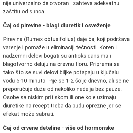
nije univerzalno delotvoran i zahteva adekvatnu
zaštitu od sunca.
Čaj od pirevine - blagi diuretik i osveženje
Pirevina (Rumex obtusifolius) daje čaj koji podržava
varenje i pomaže u eliminaciji tečnosti. Koren i
nadzemni delovi bogati su antioksidansima i
blagotvorno deluju na crevnu floru. Priprema se
tako što se suvi delovi biljke potapaju u ključalu
vodu 5-10 minuta. Pije se 1-2 šolje dnevno, ali se ne
preporučuje duže od nekoliko nedelja bez pauze.
Osobe sa niskim pritiskom ili one koje uzimaju
diuretike na recept treba da budu oprezne jer se
efekat može sabrati.
Čaj od crvene deteline - više od hormonske