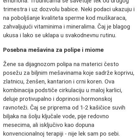
embriona. Trudnicama se savetuje tek od drugog
trimestra i uz dozvolu babice. Neki podaci ukazuju i
na poboljšanje kvaliteta sperme kod muškaraca,
zahvaljujući vitaminima i mineralima. Čaj je blagog
ukusa i lako se uklapa u svakodnevnu rutinu.
Posebna mešavina za polipe i miome
Žene sa dijagnozom polipa na materici često
posežu za biljnim mešavinama koje sadrže koprivu,
zlatnicu, ženšen, kantarion i crni koren. Ova
kombinacija podstiče cirkulaciju u maloj karlici,
deluje protivupalno i doprinosi hormonskoj
ravnoteži. Čaj se priprema od 1-2 kašičice suvih
biljaka na šolju ključale vode, pije redovno
mesecima, ali isključivo kao dopuna
konvencionalnoj terapiji - nije lek sam po sebi.