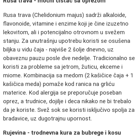
Rusa trava - moćni čistač sa oprezom
Rusa trava (Chelidonium majus) sadrži alkaloide,
flavonoide, vitamine i enzime koji je čine izuzetno
lekovitom, ali i potencijalno otrovnom u svežem
stanju. Za unutrašnju upotrebu koristi se osušena
biljka u vidu čaja - najviše 2 šolje dnevno, uz
obaveznu pauzu posle dve nedelje. Tradicionalno se
koristi za probleme sa jetrom, žuticu, ekceme i
miome. Kombinacija sa medom (2 kašičice čaja + 1
kašičica meda) pomaže kod ranica na grliću
materice. Kod alergija se preporučuje poseban
oprez, a trudnice, dojilje i deca nikako ne bi trebalo
da je koriste. Svež sok se koristi isključivo spolja za
bradavice, uz dugotrajnu upornost.
Rujevina - trodnevna kura za bubrege i kosu