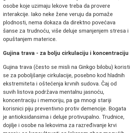
osobe koje uzimaju lekove treba da provere
interakcije. Iako neke žene veruju da pomaže
plodnosti, nema dokaza da direktno povećava
šanse za trudnoću, više deluje smanjenjem stresa i
opuštanjem materice.
Gujina trava - za bolju cirkulaciju i koncentraciju
Gujina trava (često se misli na Ginkgo bilobu) koristi
se za poboljšanje cirkulacije, posebno kod hladnih
ekstremiteta i oštećenja krvnih sudova. Čaj od
suvih listova podržava mentalnu jasnoću,
koncentraciju i memoriju, pa ga mnogi stariji
korisnici piju preventivno protiv demencije. Bogata
je antioksidansima i deluje protivupalno. Trudnice,
dojilje i osobe na lekovima za razređivanje krvi