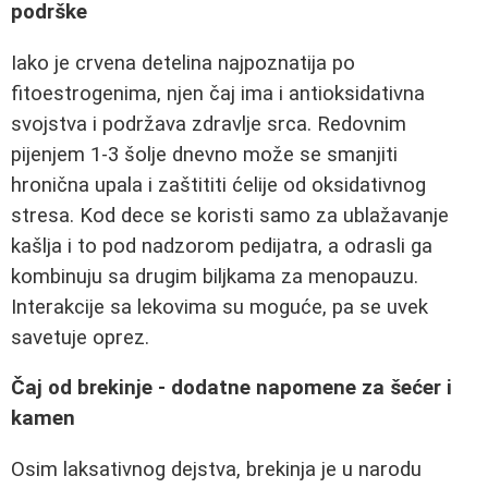
podrške
Iako je crvena detelina najpoznatija po
fitoestrogenima, njen čaj ima i antioksidativna
svojstva i podržava zdravlje srca. Redovnim
pijenjem 1-3 šolje dnevno može se smanjiti
hronična upala i zaštititi ćelije od oksidativnog
stresa. Kod dece se koristi samo za ublažavanje
kašlja i to pod nadzorom pedijatra, a odrasli ga
kombinuju sa drugim biljkama za menopauzu.
Interakcije sa lekovima su moguće, pa se uvek
savetuje oprez.
Čaj od brekinje - dodatne napomene za šećer i
kamen
Osim laksativnog dejstva, brekinja je u narodu