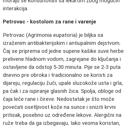
moraju se konsultovati sa lekarom zbog mogućih
interakcija.
Petrovac - kostolom za rane i varenje
Petrovac (Agrimonia eupatoria) je biljka sa
izraženim antibakterijskim i antiupalnim dejstvom.
Čaj se priprema od jedne supene kašike suve herbe
prelivene hladnom vodom, zagrejane do ključanja i
ostavljene da odstoji 5-30 minuta. Pije se 2-3 puta
dnevno pre obroka i tradicionalno se koristi za
dijareju, regulaciju žuči, upale sluzokože usta i grla,
pa čak i za ispiranje glasnih žica. Spolja, obloge od
čaja leče rane i čireve. Nedostatak je što može
povećati osetljivost kože na sunce i sniziti krvni
pritisak, posebno uz određene lekove. Alergični na
ruže treba da ga izbegavaju. Iako veoma koristan,