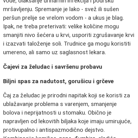
vode, olakšanje urinarnih infekcija i podršku
mršavljenju. Spremanje je lako - svež ili sušen
peršun prelije se vrelom vodom - a ukus je blag.
Ipak, ne treba preterivati: velike količine mogu
smanjiti nivo šećera u krvi, usporiti zgrušavanje krvi
i izazvati taloženje soli. Trudnice ga mogu koristiti
umereno, ali samo uz saglasnost lekara.
Čajevi za želudac i savršenu probavu
Biljni spas za nadutost, gorušicu i grčeve
Čaj za želudac je prirodni napitak koji se koristi za
ublažavanje problema s varenjem, smanjenje
bolova i neprijatnosti u stomaku. Obično je
napravljen od lekovitih biljaka koje imaju umirujuće,
protivupalno i antispazmodično dejstvo.