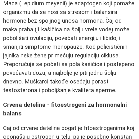
Maca (Lepidium meyenii) je adaptogen koji pomaže
organizmu da se nosi sa stresom i balansira
hormone bez spoljnog unosa hormona. Čaj od
maka praha (1 kašičica na šolju vrele vode) može
poboljšati ovulaciju, povećati energiju i libido, i
smanjiti simptome menopauze. Kod policističnih
jajnika neke žene primećuju regulaciju ciklusa.
Preporučuje se početi sa pola kašičice i postepeno
povećavati dozu, a najbolje je piti jednu šolju
dnevno. Muškarci takođe osećaju porast
testosterona i poboljšanje kvaliteta sperme.
Crvena detelina - fitoestrogeni za hormonalni
balans
Čaj od crvene deteline bogat je fitoestrogenima koji
oponašaju estrogen u telu, pa je posebno koristan