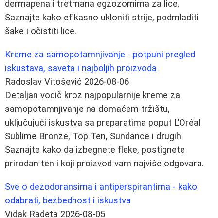
dermapena i tretmana egzozomima za lice.
Saznajte kako efikasno ukloniti strije, podmladiti
šake i očistiti lice.
Kreme za samopotamnjivanje - potpuni pregled
iskustava, saveta i najboljih proizvoda
Radoslav Vitošević
2026-08-06
Detaljan vodič kroz najpopularnije kreme za
samopotamnjivanje na domaćem tržištu,
uključujući iskustva sa preparatima poput L’Oréal
Sublime Bronze, Top Ten, Sundance i drugih.
Saznajte kako da izbegnete fleke, postignete
prirodan ten i koji proizvod vam najviše odgovara.
Sve o dezodoransima i antiperspirantima - kako
odabrati, bezbednost i iskustva
Vidak Radeta
2026-08-05