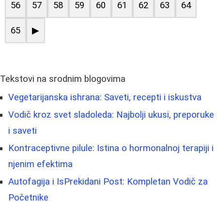
56
57
58
59
60
61
62
63
64
65
▶
Tekstovi na srodnim blogovima
Vegetarijanska ishrana: Saveti, recepti i iskustva
Vodič kroz svet sladoleda: Najbolji ukusi, preporuke
i saveti
Kontraceptivne pilule: Istina o hormonalnoj terapiji i
njenim efektima
Autofagija i IsPrekidani Post: Kompletan Vodič za
Početnike