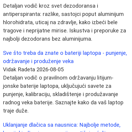
Detaljan vodič kroz svet dezodoransa i
antiperspiranta: razlike, sastojci poput aluminijum
hlorohidrata, uticaj na zdravlje, kako izbeći bele
tragove i neprijatne mirise. Iskustva i preporuke za
najbolji dezodorans bez aluminijuma.
Sve što treba da znate o bateriji laptopa - punjenje,
održavanje i produženje veka
Vidak Radeta
2026-08-05
Detaljan vodič o pravilnom održavanju litijum-
jonske baterije laptopa, uključujući savete za
punjenje, kalibraciju, skladištenje i produžavanje
radnog veka baterije. Saznajte kako da vaš laptop
traje duže.
Uklanjanje dlačica sa nausnica: Najbolje metode,