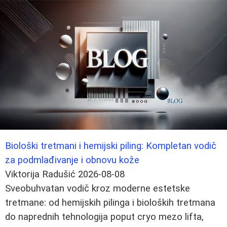
Biološki tretmani i hemijski piling: Kompletan vodič
za podmlađivanje i obnovu kože
Viktorija Radušić
2026-08-08
Sveobuhvatan vodič kroz moderne estetske
tretmane: od hemijskih pilinga i bioloških tretmana
do naprednih tehnologija poput cryo mezo lifta,