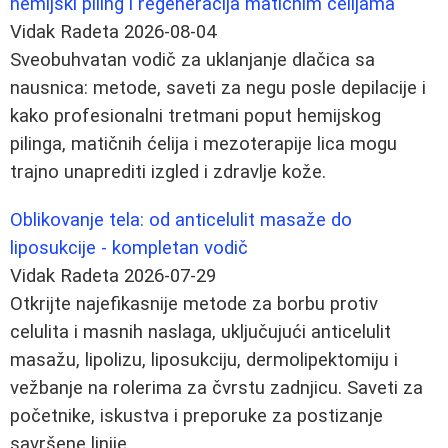
hemijski piling i regeneracija matičnim ćelijama
Vidak Radeta
2026-08-04
Sveobuhvatan vodič za uklanjanje dlačica sa
nausnica: metode, saveti za negu posle depilacije i
kako profesionalni tretmani poput hemijskog
pilinga, matičnih ćelija i mezoterapije lica mogu
trajno unaprediti izgled i zdravlje kože.
Oblikovanje tela: od anticelulit masaže do
liposukcije - kompletan vodič
Vidak Radeta
2026-07-29
Otkrijte najefikasnije metode za borbu protiv
celulita i masnih naslaga, uključujući anticelulit
masažu, lipolizu, liposukciju, dermolipektomiju i
vežbanje na rolerima za čvrstu zadnjicu. Saveti za
početnike, iskustva i preporuke za postizanje
savršene linije.