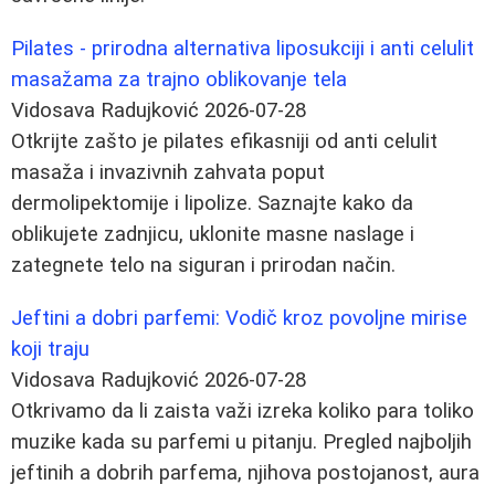
Pilates - prirodna alternativa liposukciji i anti celulit
masažama za trajno oblikovanje tela
Vidosava Radujković
2026-07-28
Otkrijte zašto je pilates efikasniji od anti celulit
masaža i invazivnih zahvata poput
dermolipektomije i lipolize. Saznajte kako da
oblikujete zadnjicu, uklonite masne naslage i
zategnete telo na siguran i prirodan način.
Jeftini a dobri parfemi: Vodič kroz povoljne mirise
koji traju
Vidosava Radujković
2026-07-28
Otkrivamo da li zaista važi izreka koliko para toliko
muzike kada su parfemi u pitanju. Pregled najboljih
jeftinih a dobrih parfema, njihova postojanost, aura