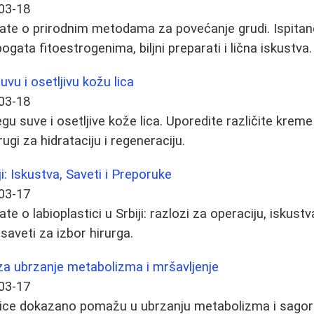
03-18
ate o prirodnim metodama za povećanje grudi. Ispitan
ogata fitoestrogenima, biljni preparati i lična iskustva.
vu i osetljivu kožu lica
03-18
gu suve i osetljive kože lica. Uporedite različite kreme 
ugi za hidrataciju i regeneraciju.
ji: Iskustva, Saveti i Preporuke
03-17
e o labioplastici u Srbiji: razlozi za operaciju, iskustv
saveti za izbor hirurga.
za ubrzanje metabolizma i mršavljenje
03-17
rnice dokazano pomažu u ubrzanju metabolizma i sagor