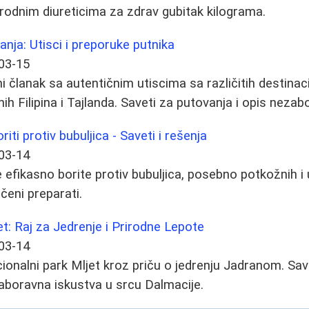
rirodnim diureticima za zdrav gubitak kilograma.
ja: Utisci i preporuke putnika
03-15
ni članak sa autentičnim utiscima sa različitih destinaci
h Filipina i Tajlanda. Saveti za putovanja i opis nezab
iti protiv bubuljica - Saveti i rešenja
03-14
efikasno borite protiv bubuljica, posebno potkožnih i u
čeni preparati.
et: Raj za Jedrenje i Prirodne Lepote
03-14
cionalni park Mljet kroz priču o jedrenju Jadranom. Sav
ezaboravna iskustva u srcu Dalmacije.