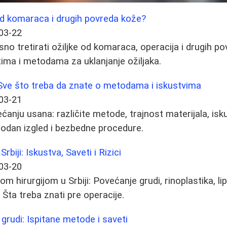
 od komaraca i drugih povreda kože?
03-22
sno tretirati ožiljke od komaraca, operacija i drugih p
tima i metodama za uklanjanje ožiljaka.
Sve što treba da znate o metodama i iskustvima
03-21
anju usana: različite metode, trajnost materijala, isku
rodan izgled i bezbedne procedure.
Srbiji: Iskustva, Saveti i Rizici
03-20
m hirurgijom u Srbiji: Povećanje grudi, rinoplastika, lip
 Šta treba znati pre operacije.
grudi: Ispitane metode i saveti