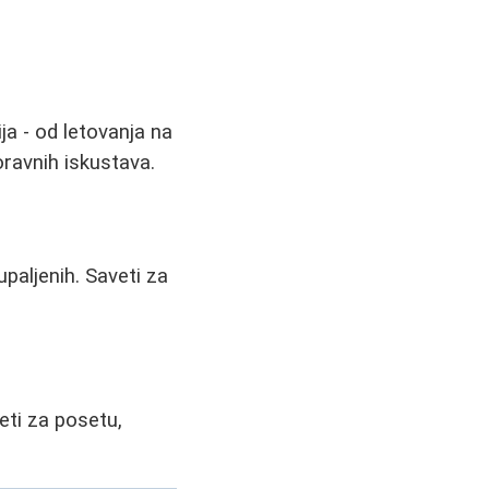
ja - od letovanja na
oravnih iskustava.
paljenih. Saveti za
eti za posetu,