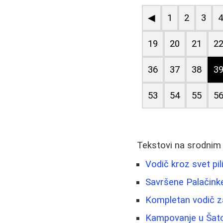
◀
1
2
3
19
20
21
2
36
37
38
3
53
54
55
5
Tekstovi na srodnim
Vodič kroz svet pi
Savršene Palačinke
Kompletan vodič za
Kampovanje u Šato