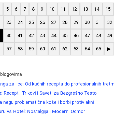
4
5
6
7
8
9
10
11
12
13
14
15
2
23
24
25
26
27
28
29
30
31
32
9
40
41
42
43
44
45
46
47
48
49
6
57
58
59
60
61
62
63
64
65
▶
 blogovima
linga za lice: Od kućnih recepta do profesionalnih tret
: Recepti, Trikovi i Saveti za Bezgrešno Testo
 negu problematične kože i borbi protiv akni
ru vs Hotel: Nostalgija i Moderni Odmor