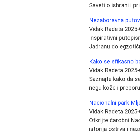
Saveti o ishrani i p
Nezaboravna putovan
Vidak Radeta
2025-
Inspirativni putopis
Jadranu do egzotični
Kako se efikasno bor
Vidak Radeta
2025-
Saznajte kako da se 
negu kože i preporu
Nacionalni park Mlj
Vidak Radeta
2025-
Otkrijte čarobni Na
istorija ostrva i n