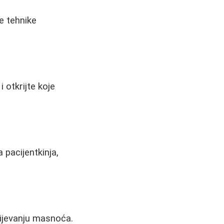
e tehnike
i otkrijte koje
a pacijentkinja,
ijevanju masnoća.