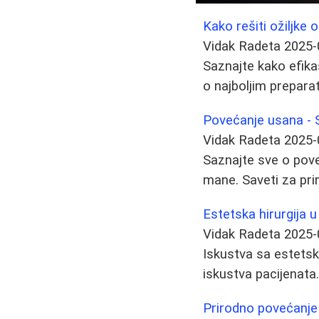
Kako rešiti ožiljke
Vidak Radeta
2025-
Saznajte kako efika
o najboljim prepara
Povećanje usana - 
Vidak Radeta
2025-
Saznajte sve o poveć
mane. Saveti za pri
Estetska hirurgija u 
Vidak Radeta
2025-
Iskustva sa estetsko
iskustva pacijenata.
Prirodno povećanje 