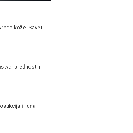
ovreda kože. Saveti
stva, prednosti i
osukcija i lična