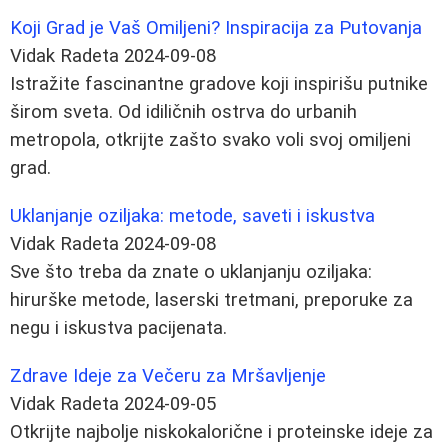
Koji Grad je Vaš Omiljeni? Inspiracija za Putovanja
Vidak Radeta
2024-09-08
Istražite fascinantne gradove koji inspirišu putnike
širom sveta. Od idiličnih ostrva do urbanih
metropola, otkrijte zašto svako voli svoj omiljeni
grad.
Uklanjanje oziljaka: metode, saveti i iskustva
Vidak Radeta
2024-09-08
Sve što treba da znate o uklanjanju oziljaka:
hirurške metode, laserski tretmani, preporuke za
negu i iskustva pacijenata.
Zdrave Ideje za Večeru za Mršavljenje
Vidak Radeta
2024-09-05
Otkrijte najbolje niskokalorične i proteinske ideje za