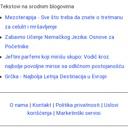
Tekstovi na srodnim blogovima
Mezoterapija - Sve što treba da znate o tretmanu
za celulit i mršavljenje
Zabavno Učenje Nemačkog Jezika: Osnove za
Početnike
Jeftini parfemi koji mirišu skupo: Vodič kroz
najbolje povoljne mirise sa odličnom postojanošću
Grčka - Najbolja Letnja Destinacija u Evropi
O nama
|
Kontakt
|
Politika privatnosti
|
Uslovi
korišćenja
|
Marketinški servisi