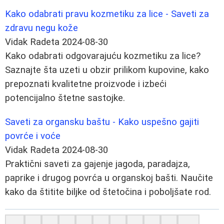
Kako odabrati pravu kozmetiku za lice - Saveti za
zdravu negu kože
Vidak Radeta
2024-08-30
Kako odabrati odgovarajuću kozmetiku za lice?
Saznajte šta uzeti u obzir prilikom kupovine, kako
prepoznati kvalitetne proizvode i izbeći
potencijalno štetne sastojke.
Saveti za organsku baštu - Kako uspešno gajiti
povrće i voće
Vidak Radeta
2024-08-30
Praktični saveti za gajenje jagoda, paradajza,
paprike i drugog povrća u organskoj bašti. Naučite
kako da štitite biljke od štetočina i poboljšate rod.