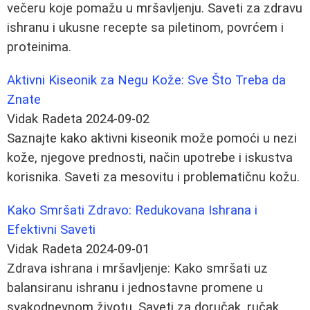
večeru koje pomažu u mršavljenju. Saveti za zdravu
ishranu i ukusne recepte sa piletinom, povrćem i
proteinima.
Aktivni Kiseonik za Negu Kože: Sve Što Treba da
Znate
Vidak Radeta
2024-09-02
Saznajte kako aktivni kiseonik može pomoći u nezi
kože, njegove prednosti, način upotrebe i iskustva
korisnika. Saveti za mesovitu i problematičnu kožu.
Kako Smršati Zdravo: Redukovana Ishrana i
Efektivni Saveti
Vidak Radeta
2024-09-01
Zdrava ishrana i mršavljenje: Kako smršati uz
balansiranu ishranu i jednostavne promene u
svakodnevnom životu. Saveti za doručak, ručak,