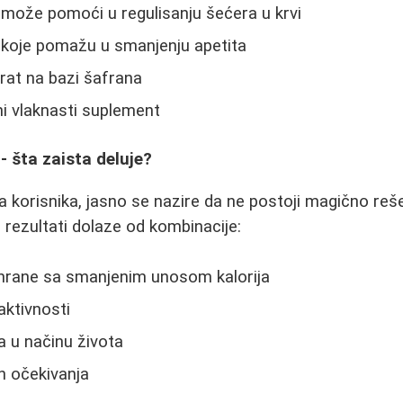
a može pomoći u regulisanju šećera u krvi
 - koje pomažu u smanjenju apetita
rat na bazi šafrana
ni vlaknasti suplement
 šta zaista deluje?
a korisnika, jasno se nazire da ne postoji magično reše
i rezultati dolaze od kombinacije:
hrane sa smanjenim unosom kalorija
aktivnosti
 u načinu života
ih očekivanja