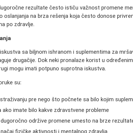
i dugoročne rezultate često ističu važnost promene me
o oslanjanja na brza rešenja koja često donose privre
ma po zdravlje.
anja
a iskustva sa biljnom ishranom i suplementima za mršavl
guje drugačije. Dok neki pronalaze korist u određenim 
rugi mogu imati potpuno suprotna iskustva.
oruke su:
istraživanju pre nego što počnete sa bilo kojim supl
a ako imate bilo kakve zdravstvene probleme
a dugoročno održive promene umesto na brze rezultat
ačaj fizičke aktivnosti i mentalnog zdravlja