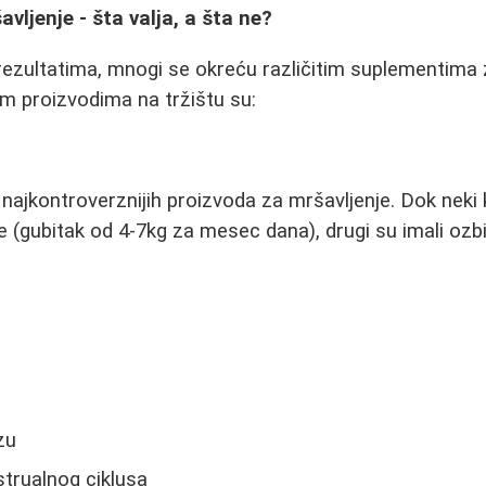
vljenje - šta valja, a šta ne?
rezultatima, mnogi se okreću različitim suplementima 
m proizvodima na tržištu su:
d najkontroverznijih proizvoda za mršavljenje. Dok neki
e (gubitak od 4-7kg za mesec dana), drugi su imali ozb
zu
rualnog ciklusa