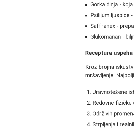
Gorka dinja - koj
Psilijum ljuspice
Saffranex - prepa
Glukomanan - bilj
Receptura uspeha -
Kroz brojna iskustv
mršavljenje. Najbolj
Uravnotežene is
Redovne fizičke 
Održivih promena
Strpljenja i realn