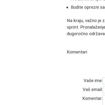
Budite oprezni sa
Na kraju, važno je z
sprint. Pronalaženj
dugoročno održavati 
Komentari
Vaše ime:
Vaš email:
Komentar: