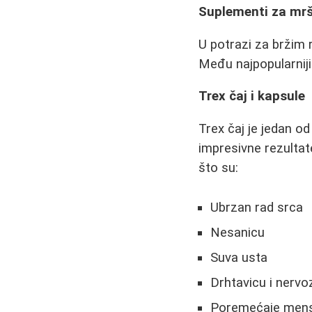
Suplementi za mrša
U potrazi za bržim 
Među najpopularniji
Trex čaj i kapsule
Trex čaj je jedan o
impresivne rezultat
što su:
Ubrzan rad srca
Nesanicu
Suva usta
Drhtavicu i nervo
Poremećaje menst