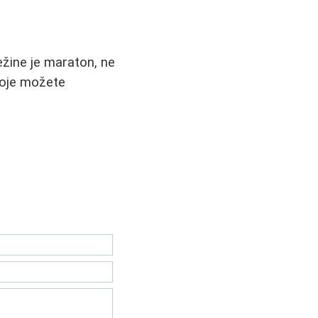
težine je maraton, ne
 koje možete