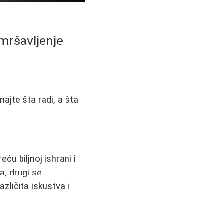
mršavljenje
ajte šta radi, a šta
u biljnoj ishrani i
a, drugi se
ličita iskustva i