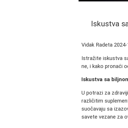
Iskustva s
Vidak Radeta
2024-
Istražite iskustva 
ne, i kako pronaći o
Iskustva sa biljn
U potrazi za zdravi
različitim suplemen
suočavaju sa izazov
savete vezane za o