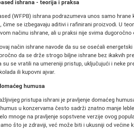
ased ishrana - teorija i praksa
ased (WFPB) ishrana podrazumeva unos samo hrane ko
 čime se izbegavaju aditivi i rafinirani proizvodi. U teor
avom načinu ishrane, ali u praksi nije svima dugoročno 
 ovaj način ishrane navode da su se osećali energetski i f
goročno da se drže strogo biljne ishrane bez ikakvih pr
su se vratili na umereniji pristup, uključujući i neke 
olada ili kupovni ajvar.
a domaćeg humusa
žljivijeg pristupa ishrani je pravljenje domaćeg humu
i humus u konzervama često sadrži znatno manje leble
navelo mnoge na pravljenje sopstvene verzije ovog popu
o što je zdraviji, već može biti i ukusniji od većine k