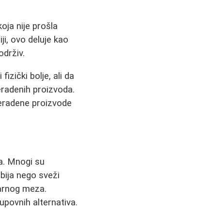
ja nije prošla
iji, ovo deluje kao
održiv.
izički bolje, ali da
eradenih proizvoda.
preradene proizvode
sa. Mnogi su
bija nego sveži
larnog meza.
upovnih alternativa.