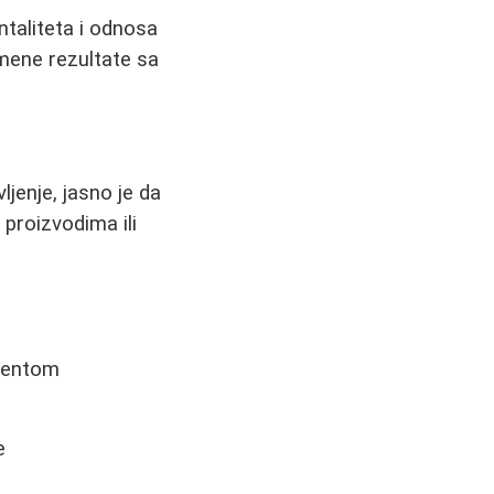
ntaliteta i odnosa
mene rezultate sa
jenje, jasno je da
proizvodima ili
ementom
e