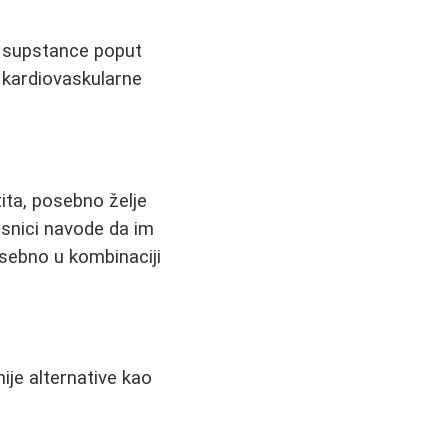
e supstance poput
i kardiovaskularne
ita, posebno želje
snici navode da im
sebno u kombinaciji
ije alternative kao