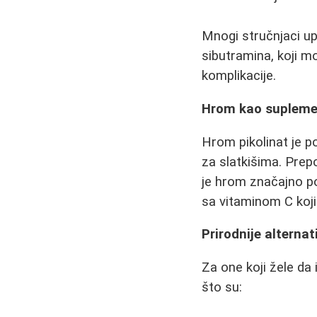
Mnogi stručnjaci u
sibutramina, koji m
komplikacije.
Hrom kao supleme
Hrom pikolinat je p
za slatkišima. Pre
je hrom značajno po
sa vitaminom C koji
Prirodnije alternat
Za one koji žele da
što su: