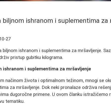
a biljnom ishranom i suplementima za 
10-27
sa biljnom ishranom i suplementima za mršavljenje. Sazn
drživ pristup gubitku kilograma.
om ishranom i suplementima za mršavljenje
jim načinom života i optimalnom težinom, mnogi se okreć
tima za mršavljenje. Dok neki pronalaze održiva rešenj
ima dugoročne primene. U ovom članku istražićemo raz
vu tematiku.