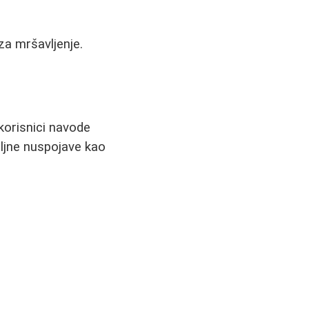
za mršavljenje.
 korisnici navode
iljne nuspojave kao