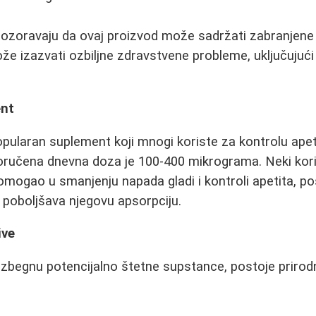
pozoravaju da ovaj proizvod može sadržati zabranjen
ože izazvati ozbiljne zdravstvene probleme, uključujuć
nt
opularan suplement koji mnogi koriste za kontrolu apet
poručena dnevna doza je 100-400 mikrograma. Neki kori
mogao u smanjenju napada gladi i kontroli apetita, po
 poboljšava njegovu apsorpciju.
ive
 izbegnu potencijalno štetne supstance, postoje prirodn