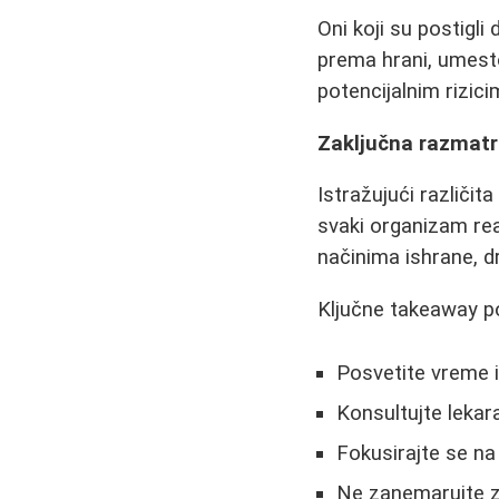
Oni koji su postigl
prema hrani, umest
potencijalnim rizici
Zaključna razmatr
Istražujući različit
svaki organizam rea
načinima ishrane, d
Ključne takeaway p
Posvetite vreme 
Konsultujte lekar
Fokusirajte se n
Ne zanemarujte zn