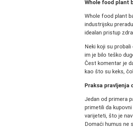
Whole food plant b
Whole food plant b
industrijsku preradu,
idealan pristup zdr
Neki koji su probali
im je bilo teško du
Čest komentar je da 
kao što su keks, čok
Praksa pravljenj
Jedan od primera pa
primetili da kupovn
varijeteti, što je 
Domaći humus ne sam