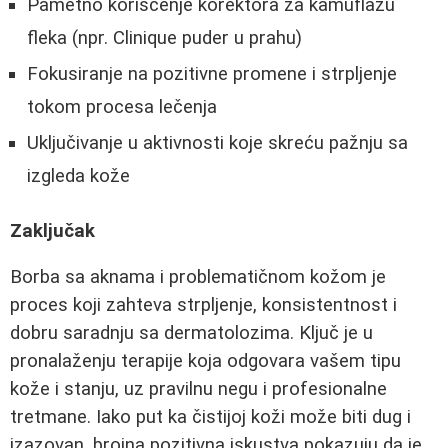
Pametno korišćenje korektora za kamuflažu
fleka (npr. Clinique puder u prahu)
Fokusiranje na pozitivne promene i strpljenje
tokom procesa lečenja
Uključivanje u aktivnosti koje skreću pažnju sa
izgleda kože
Zaključak
Borba sa aknama i problematičnom kožom je
proces koji zahteva strpljenje, konsistentnost i
dobru saradnju sa dermatolozima. Ključ je u
pronalaženju terapije koja odgovara vašem tipu
kože i stanju, uz pravilnu negu i profesionalne
tretmane. Iako put ka čistijoj koži može biti dug i
izazovan, brojna pozitivna iskustva pokazuju da je