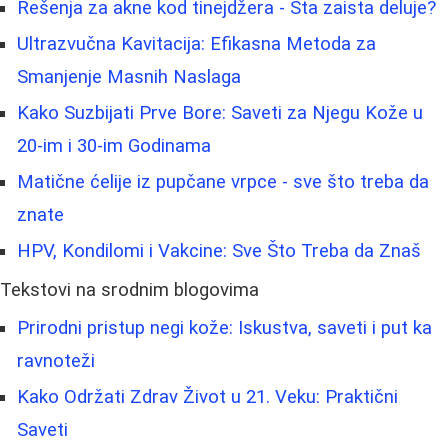
Rešenja za akne kod tinejdžera - Šta zaista deluje?
Ultrazvučna Kavitacija: Efikasna Metoda za
Smanjenje Masnih Naslaga
Kako Suzbijati Prve Bore: Saveti za Njegu Kože u
20-im i 30-im Godinama
Matične ćelije iz pupčane vrpce - sve što treba da
znate
HPV, Kondilomi i Vakcine: Sve Što Treba da Znaš
Tekstovi na srodnim blogovima
Prirodni pristup negi kože: Iskustva, saveti i put ka
ravnoteži
Kako Održati Zdrav Život u 21. Veku: Praktični
Saveti