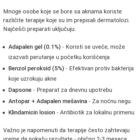
Mnoge osobe koje se bore sa aknama koriste
različite terapije koje su im prepisali dermatolozi.
Najčešći preparati uključuju:
Adapalen gel (0.1%)
- Koristi se uveče, može
izazvati perutanje u početku korišćenja
Benzol peroksid (5%)
- Efektivan protiv bakterija
koje uzrokuju akne
Dapsone
- Preparat za dnevnu upotrebu
Antopar + Adapalen mešavina
- Za noćnu negu
Klindamicin losion
- Antibiotik za lokalnu primenu
Važno je napomenuti da terapije često zahtevaju
vreme da pokažu rezultate - obično 2-3 meseca