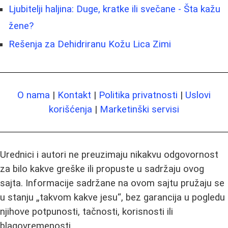
Ljubitelji haljina: Duge, kratke ili svečane - Šta kažu
žene?
Rešenja za Dehidriranu Kožu Lica Zimi
O nama
|
Kontakt
|
Politika privatnosti
|
Uslovi
korišćenja
|
Marketinški servisi
Urednici i autori ne preuzimaju nikakvu odgovornost
za bilo kakve greške ili propuste u sadržaju ovog
sajta. Informacije sadržane na ovom sajtu pružaju se
u stanju „takvom kakve jesu“, bez garancija u pogledu
njihove potpunosti, tačnosti, korisnosti ili
blagovremenosti.