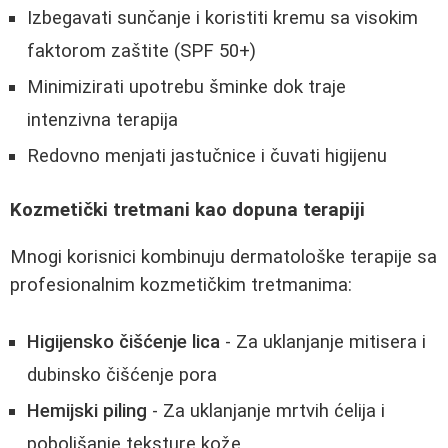
Izbegavati sunčanje i koristiti kremu sa visokim
faktorom zaštite (SPF 50+)
Minimizirati upotrebu šminke dok traje
intenzivna terapija
Redovno menjati jastučnice i čuvati higijenu
Kozmetički tretmani kao dopuna terapiji
Mnogi korisnici kombinuju dermatološke terapije sa
profesionalnim kozmetičkim tretmanima:
Higijensko čišćenje lica
- Za uklanjanje mitisera i
dubinsko čišćenje pora
Hemijski piling
- Za uklanjanje mrtvih ćelija i
poboljšanje teksture kože