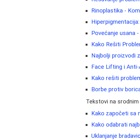
Rinoplastika - Kom
Hiperpigmentacija: 
Povećanje usana -
Kako Rešiti Problem
Najbolji proizvodi 
Face Lifting i Anti
Kako rešiti problem 
Borbe protiv boric
Tekstovi na srodnim
Kako započeti sa m
Kako odabrati najb
Uklanjanje bradavic