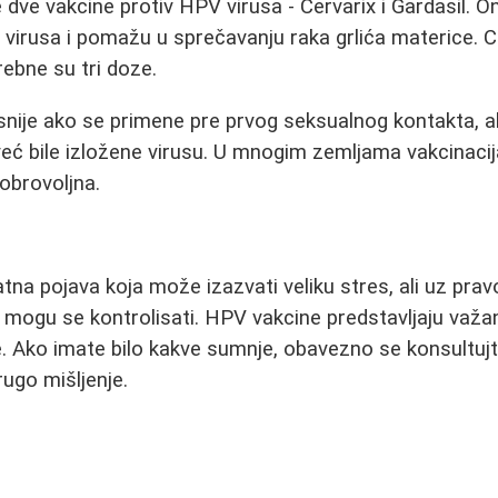
 dve vakcine protiv HPV virusa - Cervarix i Gardasil. O
virusa i pomažu u sprečavanju raka grlića materice. C
rebne su tri doze.
snije ako se primene pre prvog seksualnog kontakta, al
već bile izložene virusu. U mnogim zemljama vakcinaci
dobrovoljna.
atna pojava koja može izazvati veliku stres, ali uz pr
, mogu se kontrolisati. HPV vakcine predstavljaju važan
e. Ako imate bilo kakve sumnje, obavezno se konsultujt
rugo mišljenje.