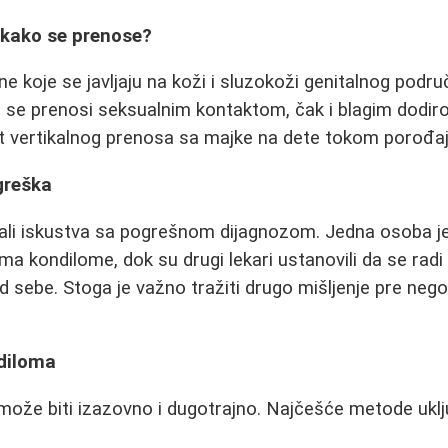
 kako se prenose?
ne koje se javljaju na koži i sluzokoži genitalnog područ
s se prenosi seksualnim kontaktom, čak i blagim dodir
t vertikalnog prenosa sa majke na dete tokom porođaj
greška
mali iskustva sa pogrešnom dijagnozom. Jedna osoba je p
ima kondilome, dok su drugi lekari ustanovili da se radi
d sebe. Stoga je važno tražiti drugo mišljenje pre ne
ndiloma
ože biti izazovno i dugotrajno. Najčešće metode uklj