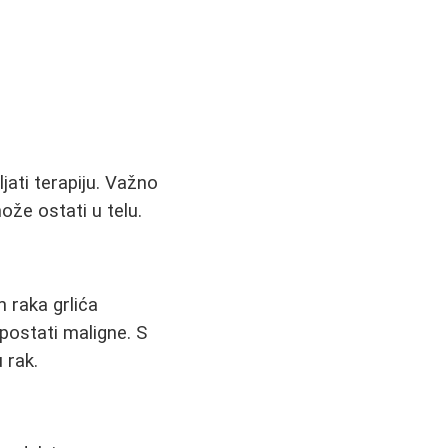
jati terapiju. Važno
ože ostati u telu.
m raka grlića
 postati maligne. S
 rak.