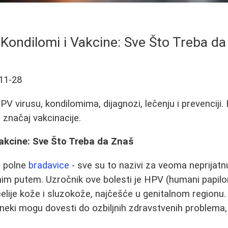
Kondilomi i Vakcine: Sve Što Treba d
11-28
PV virusu, kondilomima, dijagnozi, lečenju i prevenciji
 značaj vakcinacije.
akcine: Sve Što Treba da Znaš
, polne
bradavice
- sve su to nazivi za veoma neprijatn
nim putem. Uzročnik ove bolesti je HPV (humani papilom
ćelije kože i sluzokože, najčešće u genitalnom regionu. 
neki mogu dovesti do ozbiljnih zdravstvenih problema, 