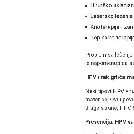
Hirurško uklanjan
Lasersko lečenje
Krioterapija
- zam
Topikalne terapij
Problem sa lečenjem 
je napomenuti da se
HPV i rak grlića m
Neki tipovi HPV vir
materice. Ovi tipov
druge strane, HPV 6 
Prevencija: HPV va