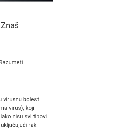
a Znaš
. Razumeti
u virusnu bolest
a virus), koji
Iako nisu svi tipovi
uključujući rak