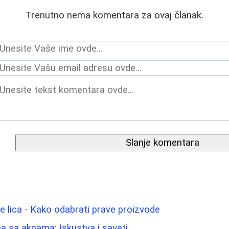
Trenutno nema komentara za ovaj članak.
Slanje komentara
e lica - Kako odabrati prave proizvode
 sa aknama: Iskustva i saveti