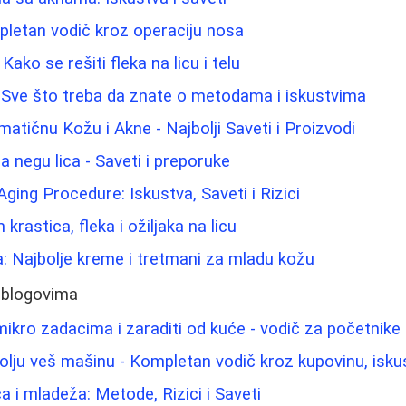
pletan vodič kroz operaciju nosa
Kako se rešiti fleka na licu i telu
 Sve što treba da znate o metodama i iskustvima
atičnu Kožu i Akne - Najbolji Saveti i Proizvodi
za negu lica - Saveti i preporuke
-Aging Procedure: Iskustva, Saveti i Rizici
krastica, fleka i ožiljaka na licu
a: Najbolje kreme i tretmani za mladu kožu
 blogovima
ikro zadacima i zaraditi od kuće - vodič za početnike
olju veš mašinu - Kompletan vodič kroz kupovinu, isku
a i mladeža: Metode, Rizici i Saveti