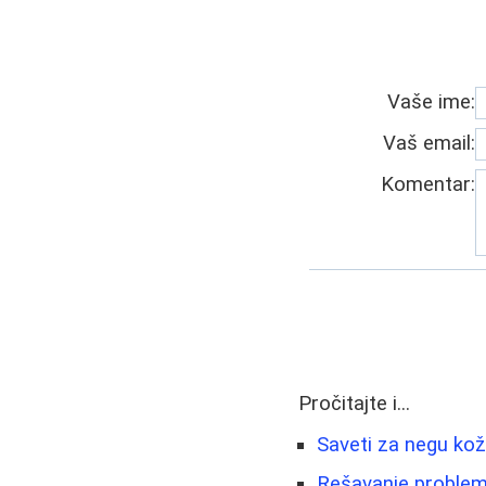
Vaše ime:
Vaš email:
Komentar:
Pročitajte i...
Saveti za negu kož
Rešavanje problema