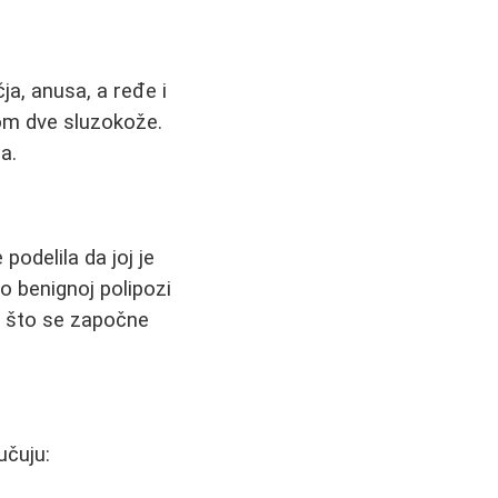
ja, anusa, a ređe i
om dve sluzokože.
a.
odelila da joj je
 o benignoj polipozi
go što se započne
učuju: