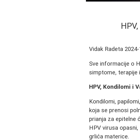
HPV, 
Vidak Radeta
2024-
Sve informacije o H
simptome, terapije i
HPV, Kondilomi i V
Kondilomi, papilomi
koja se prenosi pol
prianja za epitelne 
HPV virusa opasni, 
grlića materice.