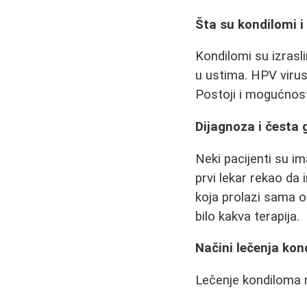
Šta su kondilomi i
Kondilomi su izrasli
u ustima. HPV viru
Postoji i mogućnos
Dijagnoza i česta 
Neki pacijenti su i
prvi lekar rekao da 
koja prolazi sama o
bilo kakva terapija.
Načini lečenja ko
Lečenje kondiloma m