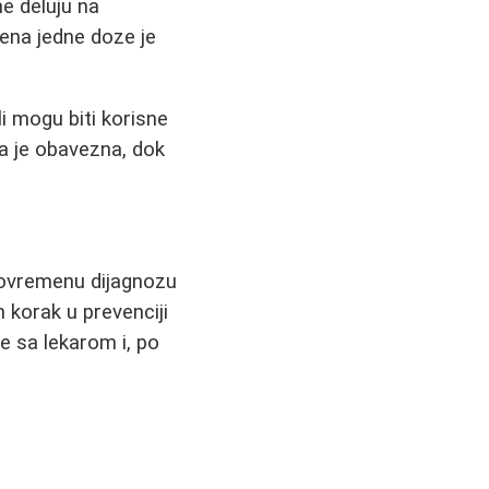
ne deluju na
ena jedne doze je
i mogu biti korisne
ja je obavezna, dok
avovremenu dijagnozu
 korak u prevenciji
e sa lekarom i, po