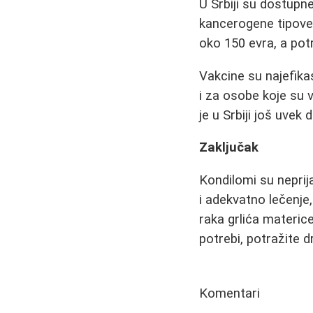
U Srbiji su dostupne
kancerogene tipove 
oko 150 evra, a pot
Vakcine su najefika
i za osobe koje su 
je u Srbiji još uvek 
Zaključak
Kondilomi su neprij
i adekvatno lečenje
raka grlića materic
potrebi, potražite d
Komentari