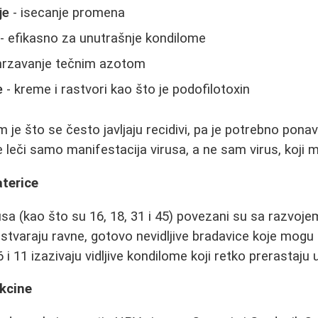
je
- isecanje promena
- efikasno za unutrašnje kondilome
rzavanje tečnim azotom
e
- kreme i rastvori kao što je podofilotoxin
je što se često javljaju recidivi, pa je potrebno ponavl
 leči samo manifestacija virusa, a ne sam virus, koji m
aterice
usa (kao što su 16, 18, 31 i 45) povezani su sa razvoje
i stvaraju ravne, gotovo nevidljive bradavice koje mogu
i 11 izazivaju vidljive kondilome koji retko prerastaju u
kcine