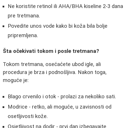
Ne koristite retinol ili AHA/BHA kiseline 2-3 dana
pre tretmana.
Povedite unos vode kako bi koža bila bolje
pripremljena.
Šta očekivati tokom i posle tretmana?
Tokom tretmana, osećaćete ubod igle, ali
procedura je brza i podnošljiva. Nakon toga,
moguće je:
Blago crvenilo i otok - prolazi za nekoliko sati.
Modrice - retko, ali moguće, u zavisnosti od
osetljivosti kože.
Osjetljivost na dodir - prvi dan izbegavajte