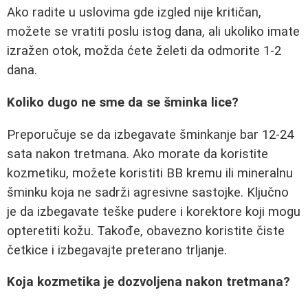
Ako radite u uslovima gde izgled nije kritičan,
možete se vratiti poslu istog dana, ali ukoliko imate
izražen otok, možda ćete želeti da odmorite 1-2
dana.
Koliko dugo ne sme da se šminka lice?
Preporučuje se da izbegavate šminkanje bar 12-24
sata nakon tretmana. Ako morate da koristite
kozmetiku, možete koristiti BB kremu ili mineralnu
šminku koja ne sadrži agresivne sastojke. Ključno
je da izbegavate teške pudere i korektore koji mogu
opteretiti kožu. Takođe, obavezno koristite čiste
četkice i izbegavajte preterano trljanje.
Koja kozmetika je dozvoljena nakon tretmana?