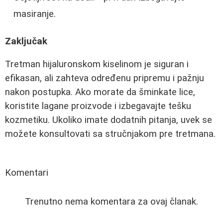
masiranje.
Zaključak
Tretman hijaluronskom kiselinom je siguran i
efikasan, ali zahteva određenu pripremu i pažnju
nakon postupka. Ako morate da šminkate lice,
koristite lagane proizvode i izbegavajte tešku
kozmetiku. Ukoliko imate dodatnih pitanja, uvek se
možete konsultovati sa stručnjakom pre tretmana.
Komentari
Trenutno nema komentara za ovaj članak.