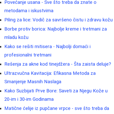
Povećanje usana - Sve što treba da znate o
metodama i iskustvima
Piling za lice: Vodič za savršeno čistu i zdravu kožu
Borbe protiv borica: Najbolje kreme i tretmani za
mladu kožu
Kako se rešiti mitisera - Najbolji domaći i
profesionalni tretmani
Rešenja za akne kod tinejdžera - Šta zaista deluje?
Ultrazvučna Kavitacija: Efikasna Metoda za
Smanjenje Masnih Naslaga
Kako Suzbijati Prve Bore: Saveti za Njegu Kože u
20-im i 30-im Godinama
Matične ćelije iz pupčane vrpce - sve što treba da