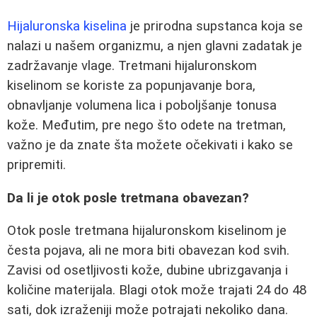
Hijaluronska kiselina
je prirodna supstanca koja se
nalazi u našem organizmu, a njen glavni zadatak je
zadržavanje vlage. Tretmani hijaluronskom
kiselinom se koriste za popunjavanje bora,
obnavljanje volumena lica i poboljšanje tonusa
kože. Međutim, pre nego što odete na tretman,
važno je da znate šta možete očekivati i kako se
pripremiti.
Da li je otok posle tretmana obavezan?
Otok posle tretmana hijaluronskom kiselinom je
česta pojava, ali ne mora biti obavezan kod svih.
Zavisi od osetljivosti kože, dubine ubrizgavanja i
količine materijala. Blagi otok može trajati 24 do 48
sati, dok izraženiji može potrajati nekoliko dana.