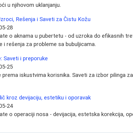
 u njihovom uklanjanju.
zroci, Rešenja i Saveti za Čistu Kožu
05-28
ate o aknama u pubertetu - od uzroka do efikasnih tre
 i rešenja za probleme sa bubuljicama.
ce: Saveti i preporuke
05-25
ice prema iskustvima korisnika. Saveti za izbor pilinga za
č kroz devijaciju, estetiku i oporavak
05-24
te o operaciji nosa - devijacija, estetska korekcija, op