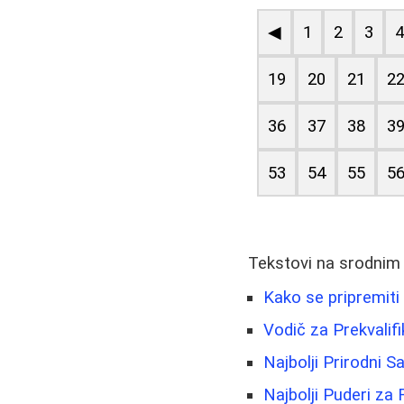
◀
1
2
3
19
20
21
2
36
37
38
3
53
54
55
5
Tekstovi na srodnim
Kako se pripremiti 
Vodič za Prekvalifi
Najbolji Prirodni 
Najbolji Puderi za 