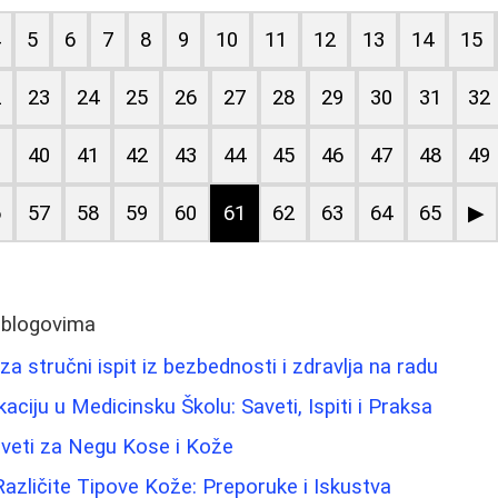
4
5
6
7
8
9
10
11
12
13
14
15
2
23
24
25
26
27
28
29
30
31
32
9
40
41
42
43
44
45
46
47
48
49
6
57
58
59
60
61
62
63
64
65
▶
 blogovima
za stručni ispit iz bezbednosti i zdravlja na radu
kaciju u Medicinsku Školu: Saveti, Ispiti i Praksa
Saveti za Negu Kose i Kože
Različite Tipove Kože: Preporuke i Iskustva