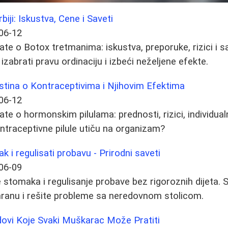
iji: Iskustva, Cene i Saveti
06-12
ate o Botox tretmanima: iskustva, preporuke, rizici i 
o izabrati pravu ordinaciju i izbeći neželjene efekte.
stina o Kontraceptivima i Njihovim Efektima
06-12
te o hormonskim pilulama: prednosti, rizici, individualn
ntraceptivne pilule utiču na organizam?
 i regulisati probavu - Prirodni saveti
06-09
 stomaka i regulisanje probave bez rigoroznih dijeta. 
hranu i rešite probleme sa neredovnom stolicom.
vi Koje Svaki Muškarac Može Pratiti