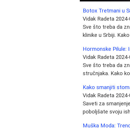
Botox Tretmani u Srb
Vidak Radeta
2024-
Sve što treba da zn
klinike u Srbiji. Kak
Hormonske Pilule: I
Vidak Radeta
2024-
Sve što treba da zna
stručnjaka. Kako ko
Kako smanjiti stomak
Vidak Radeta
2024-
Saveti za smanjenje
poboljšate svoju is
Muška Moda: Trendo