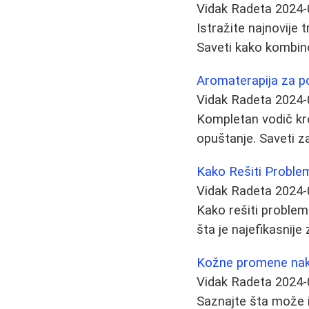
Vidak Radeta
2024-
Istražite najnovije
Saveti kako kombino
Aromaterapija za poč
Vidak Radeta
2024-
Kompletan vodič kroz
opuštanje. Saveti z
Kako Rešiti Proble
Vidak Radeta
2024-
Kako rešiti problem
šta je najefikasnij
Kožne promene nakon
Vidak Radeta
2024-
Saznajte šta može i