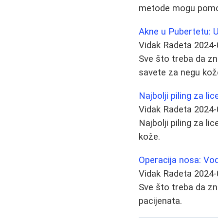
metode mogu pomoći
Akne u Pubertetu: U
Vidak Radeta
2024-
Sve što treba da zn
savete za negu kože
Najbolji piling za li
Vidak Radeta
2024-
Najbolji piling za l
kože.
Operacija nosa: Vodi
Vidak Radeta
2024-
Sve što treba da zna
pacijenata.