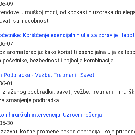
06-09
 trendove u muškoj modi, od kockastih uzoraka do elega
vati stil i udobnost.
etnike: Korišćenje esencijalnih ulja za zdravlje i lepo
06-07
 aromaterapiju: kako koristiti esencijalna ulja za lepot
a početnike, bezbednost i najbolje kombinacije.
m Podbradka - Vežbe, Tretmani i Saveti
06-01
 izraženog podbradka: saveti, vežbe, tretmani i hiruršk
e za smanjenje podbradka.
 hirurških intervencija: Uzroci i rešenja
05-30
zazvati kožne promene nakon operacija i koje prirodn