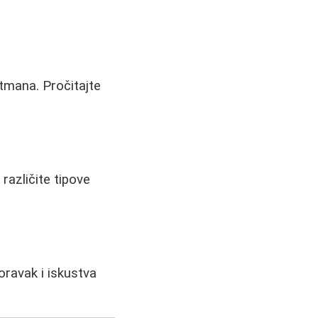
tmana. Pročitajte
 različite tipove
oravak i iskustva