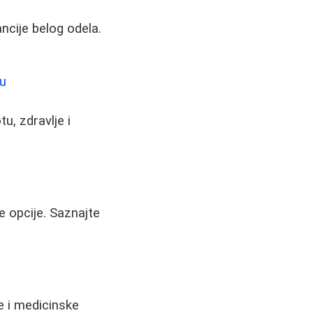
ncije belog odela.
tu
u, zdravlje i
e opcije. Saznajte
e i medicinske