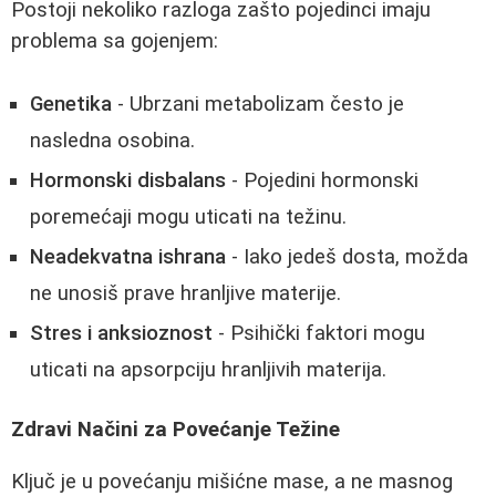
Postoji nekoliko razloga zašto pojedinci imaju
problema sa gojenjem:
Genetika
- Ubrzani metabolizam često je
nasledna osobina.
Hormonski disbalans
- Pojedini hormonski
poremećaji mogu uticati na težinu.
Neadekvatna ishrana
- Iako jedeš dosta, možda
ne unosiš prave hranljive materije.
Stres i anksioznost
- Psihički faktori mogu
uticati na apsorpciju hranljivih materija.
Zdravi Načini za Povećanje Težine
Ključ je u povećanju mišićne mase, a ne masnog