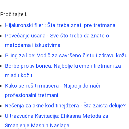
Pročitajte i...
Hijaluronski fileri: Šta treba znati pre tretmana
Povećanje usana - Sve što treba da znate o
metodama i iskustvima
Piling za lice: Vodič za savršeno čistu i zdravu kožu
Borbe protiv borica: Najbolje kreme i tretmani za
mladu kožu
Kako se rešiti mitisera - Najbolji domaći i
profesionalni tretmani
Rešenja za akne kod tinejdžera - Šta zaista deluje?
Ultrazvučna Kavitacija: Efikasna Metoda za
Smanjenje Masnih Naslaga