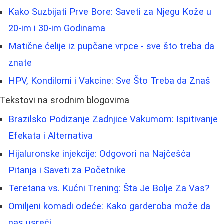
Kako Suzbijati Prve Bore: Saveti za Njegu Kože u
20-im i 30-im Godinama
Matične ćelije iz pupčane vrpce - sve što treba da
znate
HPV, Kondilomi i Vakcine: Sve Što Treba da Znaš
Tekstovi na srodnim blogovima
Brazilsko Podizanje Zadnjice Vakumom: Ispitivanje
Efekata i Alternativa
Hijaluronske injekcije: Odgovori na Najčešća
Pitanja i Saveti za Početnike
Teretana vs. Kućni Trening: Šta Je Bolje Za Vas?
Omiljeni komadi odeće: Kako garderoba može da
nas usreći