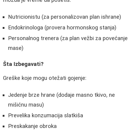
možda je vreme da posetiš:
Nutricionistu (za personalizovan plan ishrane)
Endokrinologa (provera hormonskog stanja)
Personalnog trenera (za plan vežbi za povećanje
mase)
Šta Izbegavati?
Greške koje mogu otežati gojenje:
Jedenje brze hrane (dodaje masno tkivo, ne
mišićnu masu)
Prevelika konzumacija slatkiša
Preskakanje obroka