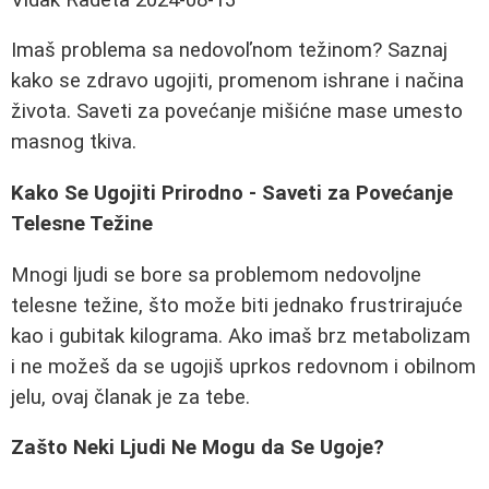
Imaš problema sa nedovoľnom težinom? Saznaj
kako se zdravo ugojiti, promenom ishrane i načina
života. Saveti za povećanje mišićne mase umesto
masnog tkiva.
Kako Se Ugojiti Prirodno - Saveti za Povećanje
Telesne Težine
Mnogi ljudi se bore sa problemom nedovoljne
telesne težine, što može biti jednako frustrirajuće
kao i gubitak kilograma. Ako imaš brz metabolizam
i ne možeš da se ugojiš uprkos redovnom i obilnom
jelu, ovaj članak je za tebe.
Zašto Neki Ljudi Ne Mogu da Se Ugoje?