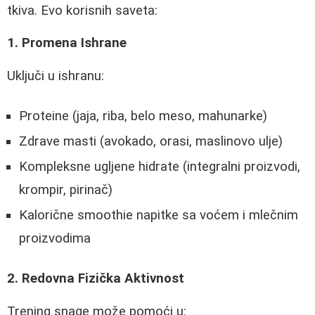
tkiva. Evo korisnih saveta:
1. Promena Ishrane
Uključi u ishranu:
Proteine (jaja, riba, belo meso, mahunarke)
Zdrave masti (avokado, orasi, maslinovo ulje)
Kompleksne ugljene hidrate (integralni proizvodi,
krompir, pirinač)
Kalorične smoothie napitke sa voćem i mlečnim
proizvodima
2. Redovna Fizička Aktivnost
Trening snage može pomoći u: