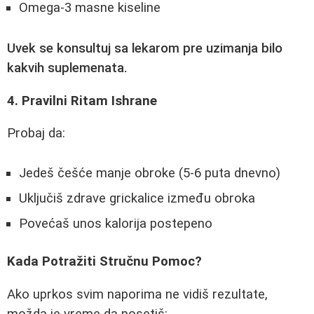
Omega-3 masne kiseline
Uvek se konsultuj sa lekarom pre uzimanja bilo
kakvih suplemenata.
4. Pravilni Ritam Ishrane
Probaj da:
Jedeš češće manje obroke (5-6 puta dnevno)
Uključiš zdrave grickalice između obroka
Povećaš unos kalorija postepeno
Kada Potražiti Stručnu Pomoc?
Ako uprkos svim naporima ne vidiš rezultate,