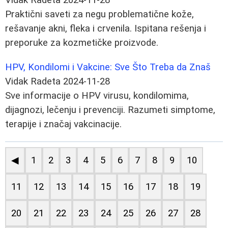
Praktični saveti za negu problematične kože,
rešavanje akni, fleka i crvenila. Ispitana rešenja i
preporuke za kozmetičke proizvode.
HPV, Kondilomi i Vakcine: Sve Što Treba da Znaš
Vidak Radeta
2024-11-28
Sve informacije o HPV virusu, kondilomima,
dijagnozi, lečenju i prevenciji. Razumeti simptome,
terapije i značaj vakcinacije.
◀
1
2
3
4
5
6
7
8
9
10
11
12
13
14
15
16
17
18
19
20
21
22
23
24
25
26
27
28