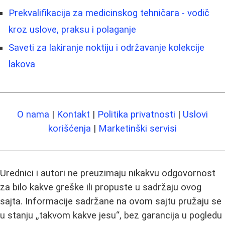
Prekvalifikacija za medicinskog tehničara - vodič
kroz uslove, praksu i polaganje
Saveti za lakiranje noktiju i održavanje kolekcije
lakova
O nama
|
Kontakt
|
Politika privatnosti
|
Uslovi
korišćenja
|
Marketinški servisi
Urednici i autori ne preuzimaju nikakvu odgovornost
za bilo kakve greške ili propuste u sadržaju ovog
sajta. Informacije sadržane na ovom sajtu pružaju se
u stanju „takvom kakve jesu“, bez garancija u pogledu