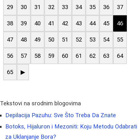
29
30
31
32
33
34
35
36
37
38
39
40
41
42
43
44
45
46
47
48
49
50
51
52
53
54
55
56
57
58
59
60
61
62
63
64
65
▶
Tekstovi na srodnim blogovima
Depilacija Pazuhu: Sve Što Treba Da Znate
Botoks, Hijaluron i Mezoniti: Koju Metodu Odabrati
za Uklanjanje Bora?