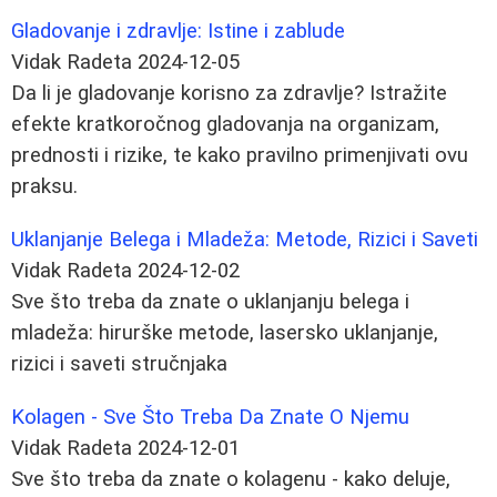
Gladovanje i zdravlje: Istine i zablude
Vidak Radeta
2024-12-05
Da li je gladovanje korisno za zdravlje? Istražite
efekte kratkoročnog gladovanja na organizam,
prednosti i rizike, te kako pravilno primenjivati ovu
praksu.
Uklanjanje Belega i Mladeža: Metode, Rizici i Saveti
Vidak Radeta
2024-12-02
Sve što treba da znate o uklanjanju belega i
mladeža: hirurške metode, lasersko uklanjanje,
rizici i saveti stručnjaka
Kolagen - Sve Što Treba Da Znate O Njemu
Vidak Radeta
2024-12-01
Sve što treba da znate o kolagenu - kako deluje,