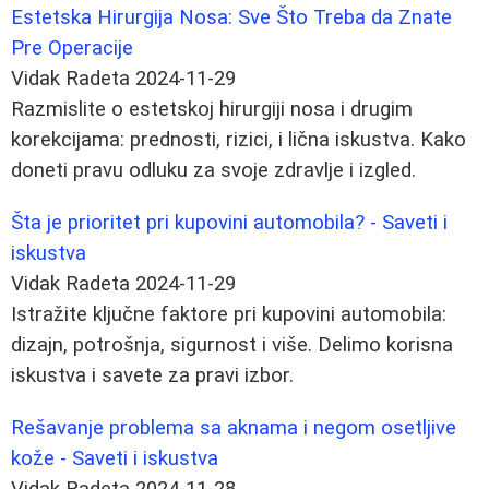
Estetska Hirurgija Nosa: Sve Što Treba da Znate
Pre Operacije
Vidak Radeta
2024-11-29
Razmislite o estetskoj hirurgiji nosa i drugim
korekcijama: prednosti, rizici, i lična iskustva. Kako
doneti pravu odluku za svoje zdravlje i izgled.
Šta je prioritet pri kupovini automobila? - Saveti i
iskustva
Vidak Radeta
2024-11-29
Istražite ključne faktore pri kupovini automobila:
dizajn, potrošnja, sigurnost i više. Delimo korisna
iskustva i savete za pravi izbor.
Rešavanje problema sa aknama i negom osetljive
kože - Saveti i iskustva
Vidak Radeta
2024-11-28