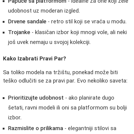
Papuče sa platformom
- idealne za one koji žele
udobnost uz moderan izgled.
Drvene sandale
- retro stil koji se vraća u modu.
Trojanke
- klasičan izbor koji mnogi vole, ali neki
još uvek nemaju u svojoj kolekciji.
Kako Izabrati Pravi Par?
Sa toliko modela na tržištu, ponekad može biti
teško odlučiti se za pravi par. Evo nekoliko saveta:
Prioritizujte udobnost
- ako planirate dugo
šetati, ravni modeli ili oni sa platformom su bolji
izbor.
Razmislite o prilikama
- elegantniji stilovi sa