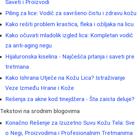
Saveti i Proizvodi
Piling za lice: Vodič za savršeno čistu i zdravu kožu
Kako rešiti problem krastica, fleka i ožiljaka na licu
Kako očuvati mladolik izgled lica: Kompletan vodič
za anti-aging negu
Hijaluronska kiselina - Najčešća pitanja i saveti pre
tretmana
Kako Ishrana Utječe na Kožu Lica? Istraživanje
Veze Između Hrane i Kože
Rešenja za akne kod tinejdžera - Šta zaista deluje?
Tekstovi na srodnim blogovima
Konačno Rešenje za Izuzetno Suvu Kožu Tela: Sve
o Negi, Proizvodima i Profesionalnim Tretmanima