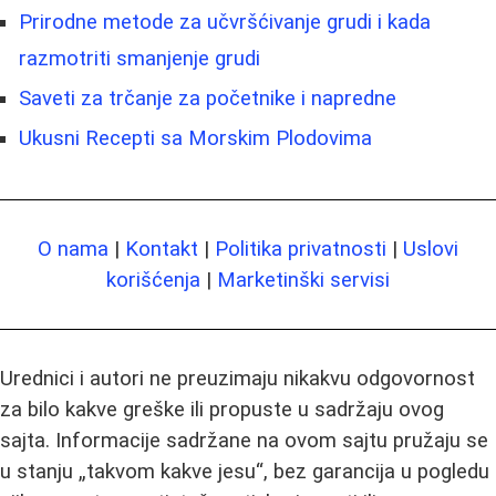
Prirodne metode za učvršćivanje grudi i kada
razmotriti smanjenje grudi
Saveti za trčanje za početnike i napredne
Ukusni Recepti sa Morskim Plodovima
O nama
|
Kontakt
|
Politika privatnosti
|
Uslovi
korišćenja
|
Marketinški servisi
Urednici i autori ne preuzimaju nikakvu odgovornost
za bilo kakve greške ili propuste u sadržaju ovog
sajta. Informacije sadržane na ovom sajtu pružaju se
u stanju „takvom kakve jesu“, bez garancija u pogledu