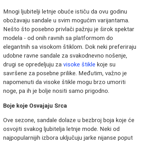
Mnogi ljubitelji letnje obuće ističu da ovu godinu
obožavaju sandale u svim mogućim varijantama.
Nešto što posebno privlači pažnju je širok spektar
modela - od onih ravnih sa platformom do
elegantnih sa visokom štiklom. Dok neki preferiraju
udobne ravne sandale za svakodnevno nošenje,
drugi se opredeljuju za
visoke štikle
koje su
savršene za posebne prilike. Međutim, važno je
napomenuti da visoke štikle mogu brzo umoriti
noge, pa ih je bolje nositi samo prigodno.
Boje koje Osvajaju Srca
Ove sezone, sandale dolaze u bezbroj boja koje će
osvojiti svakog ljubitelja letnje mode. Neki od
najpopularnijih izbora uključuju jarke nijanse poput