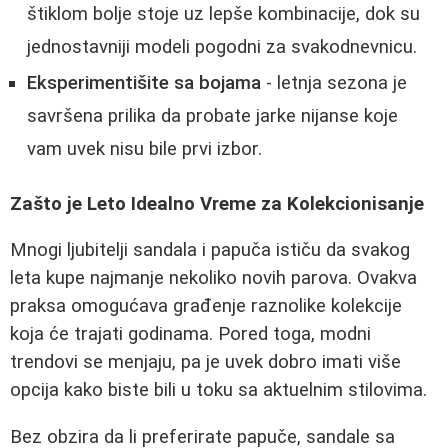
štiklom bolje stoje uz lepše kombinacije, dok su
jednostavniji modeli pogodni za svakodnevnicu.
Eksperimentišite sa bojama
- letnja sezona je
savršena prilika da probate jarke nijanse koje
vam uvek nisu bile prvi izbor.
Zašto je Leto Idealno Vreme za Kolekcionisanje
Mnogi ljubitelji sandala i papuča ističu da svakog
leta kupe najmanje nekoliko novih parova. Ovakva
praksa omogućava građenje raznolike kolekcije
koja će trajati godinama. Pored toga, modni
trendovi se menjaju, pa je uvek dobro imati više
opcija kako biste bili u toku sa aktuelnim stilovima.
Bez obzira da li preferirate papuče, sandale sa