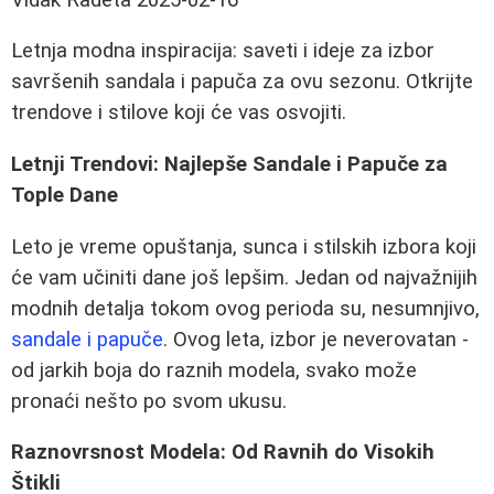
Letnja modna inspiracija: saveti i ideje za izbor
savršenih sandala i papuča za ovu sezonu. Otkrijte
trendove i stilove koji će vas osvojiti.
Letnji Trendovi: Najlepše Sandale i Papuče za
Tople Dane
Leto je vreme opuštanja, sunca i stilskih izbora koji
će vam učiniti dane još lepšim. Jedan od najvažnijih
modnih detalja tokom ovog perioda su, nesumnjivo,
sandale i papuče
. Ovog leta, izbor je neverovatan -
od jarkih boja do raznih modela, svako može
pronaći nešto po svom ukusu.
Raznovrsnost Modela: Od Ravnih do Visokih
Štikli