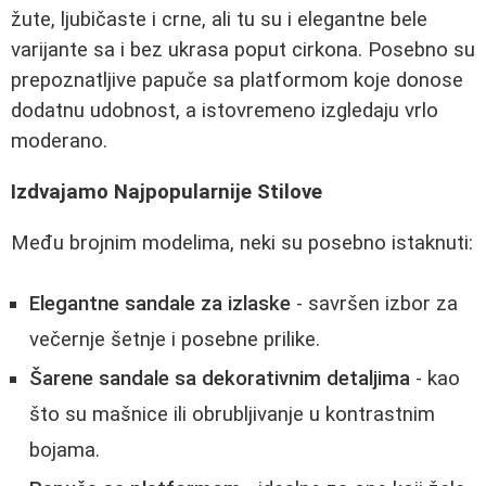
žute, ljubičaste i crne, ali tu su i elegantne bele
varijante sa i bez ukrasa poput cirkona. Posebno su
prepoznatljive papuče sa platformom koje donose
dodatnu udobnost, a istovremeno izgledaju vrlo
moderano.
Izdvajamo Najpopularnije Stilove
Među brojnim modelima, neki su posebno istaknuti:
Elegantne sandale za izlaske
- savršen izbor za
večernje šetnje i posebne prilike.
Šarene sandale sa dekorativnim detaljima
- kao
što su mašnice ili obrubljivanje u kontrastnim
bojama.