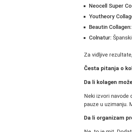
Neocell Super Co
Youtheory Collag
Beautin Collagen:
Colnatur:
Španski 
Za vidljive rezulta
Česta pitanja o k
Da li kolagen može
Neki izvori navode 
pauze u uzimanju. M
Da li organizam pr
Ne, to je mit. Dodat