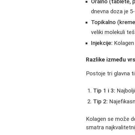
Oralno (tablete, 
dnevna doza je 5-
Topikalno (kreme,
veliki molekuli te
Injekcije:
Kolagen s
Razlike između vr
Postoje tri glavna t
Tip 1 i 3:
Najbolj
Tip 2:
Najefikasni
Kolagen se može dobiti
smatra najkvalitetni