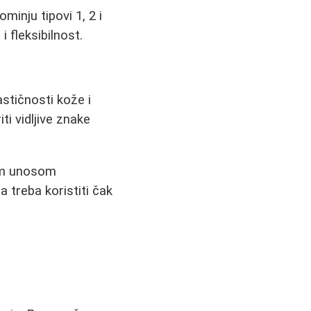
minju tipovi 1, 2 i
i fleksibilnost.
stičnosti kože i
i vidljive znake
nim unosom
 treba koristiti čak