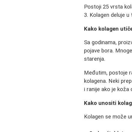
Postoji 25 vrsta kol
3. Kolagen deluje u 
Kako kolagen utiče
Sa godinama, proizv
pojave bora. Mnoge 
starenja.
Međutim, postoje r
kolagena. Neki prep
i ranije ako je koža
Kako unositi kola
Kolagen se može uno