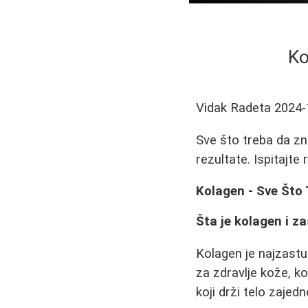
Ko
Vidak Radeta
2024-
Sve što treba da zna
rezultate. Ispitajte 
Kolagen - Sve Što
Šta je kolagen i z
Kolagen je najzastup
za zdravlje kože, k
koji drži telo zajed