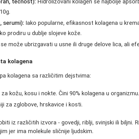
prah, tečnost):
Hidrolizovani kolagen se najbolje apso
10g.
 serumi):
Iako popularne, efikasnost kolagena u krema
ško prodiru u dublje slojeve kože.
e može ubrizgavati u usne ili druge delove lica, ali ef
sta kolagena
ipa kolagena sa različitim dejstvima:
i za kožu, kosu i nokte. Čini 90% kolagena u organizmu
ji za zglobove, hrskavice i kosti.
 iz različitih izvora - govedji, riblji, svinjski ili biljni. 
jim jer ima molekule sličnije ljudskim.