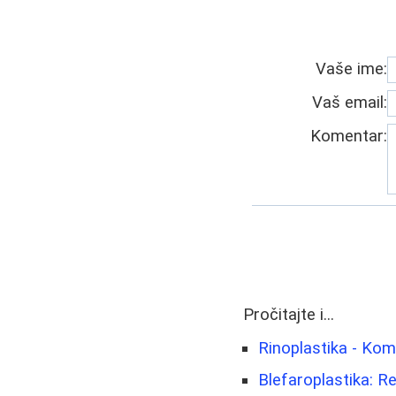
Vaše ime:
Vaš email:
Komentar:
Pročitajte i...
Rinoplastika - Kom
Blefaroplastika: R