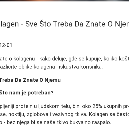
lagen - Sve Što Treba Da Znate O Nj
12-01
te o kolagenu - kako deluje, gde se kupuje, koliko košta
različite oblike kolagena i iskustva korisnika.
 Treba Da Znate O Njemu
ašto nam je potreban?
ljeniji protein u ljudskom telu, čini oko 25% ukupnih pr
ose, noktiju, zglobova i vezivnog tkiva. Kolagen se čes
no - bez njega bi se naše tkivo bukvalno raspalo.