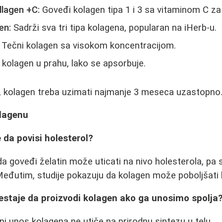
llagen +C:
Goveđi kolagen tipa 1 i 3 sa vitaminom C za 
en:
Sadrži sva tri tipa kolagena, popularan na iHerb-u.
Tečni kolagen sa visokom koncentracijom.
kolagen u prahu, lako se apsorbuje.
te, kolagen treba uzimati najmanje 3 meseca uzastopno
olagenu
 da povisi holesterol?
da goveđi želatin može uticati na nivo holesterola, pa
eđutim, studije pokazuju da kolagen može poboljšati lip
estaje da proizvodi kolagen ako ga unosimo spolja
ni unos kolagena ne utiče na prirodnu sintezu u telu.