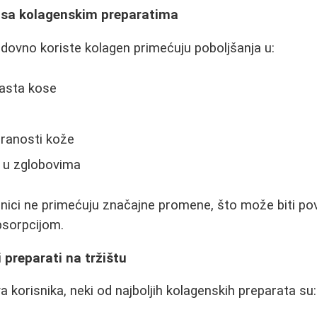
a sa kolagenskim preparatima
dovno koriste kolagen primećuju poboljšanja u:
 rasta kose
riranosti kože
 u zglobovima
snici ne primećuju značajne promene, što može biti p
psorpcijom.
 preparati na tržištu
 korisnika, neki od najboljih kolagenskih preparata su: