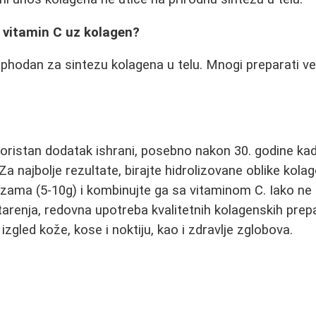
i vitamin C uz kolagen?
ophodan za sintezu kolagena u telu. Mnogi preparati v
oristan dodatak ishrani, posebno nakon 30. godine ka
a najbolje rezultate, birajte hidrolizovane oblike kola
zama (5-10g) i kombinujte ga sa vitaminom C. Iako n
tarenja, redovna upotreba kvalitetnih kolagenskih pre
izgled kože, kose i noktiju, kao i zdravlje zglobova.