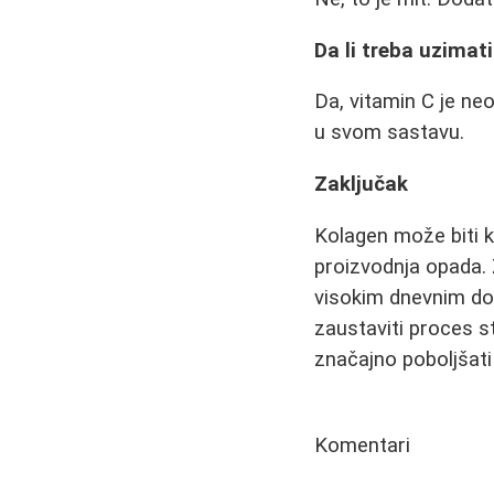
Da li treba uzimat
Da, vitamin C je ne
u svom sastavu.
Zaključak
Kolagen može biti k
proizvodnja opada. Z
visokim dnevnim do
zaustaviti proces s
značajno poboljšati 
Komentari