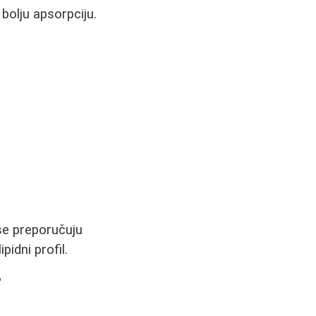
bolju apsorpciju.
.
 se preporučuju
idni profil.
?