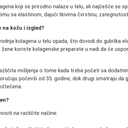
agena koji se prirodno nalaze u telu, ali najčešće se spo
timu sa elastinom, dajući tkivima čvrstinu, zategnutost 
 na kožu i izgled?
odnja kolagena u telu opada, što dovodi do gubitka ela
žene koriste kolagenske preparate u nadi da će usporit
azličita mišljenja o tome kada treba početi sa dodat
oručuju počevši od 35. godine, dok drugi smatraju da ga
 oštećena.
gen?
siti na različite načine: