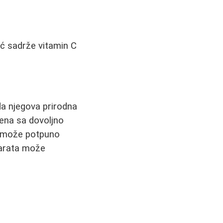
eć sadrže vitamin C
da njegova prirodna
gena sa dovoljno
e može potpuno
parata može