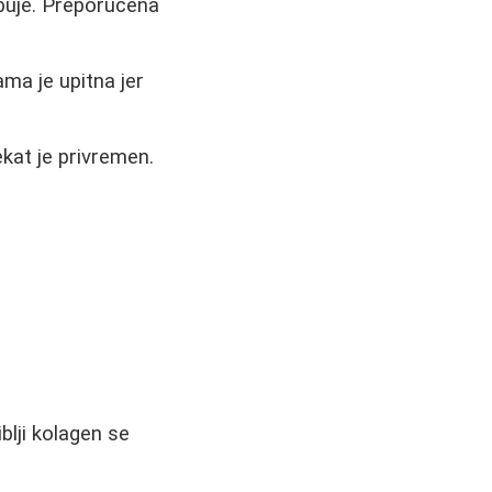
rbuje. Preporučena
ma je upitna jer
ekat je privremen.
.
Riblji kolagen se