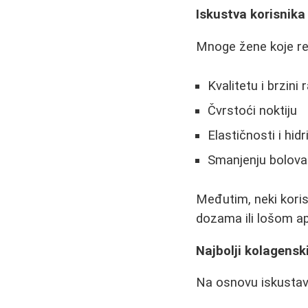
Iskustva korisnik
Mnoge žene koje re
Kvalitetu i brzini
Čvrstoći noktiju
Elastičnosti i hid
Smanjenju bolova
Međutim, neki kori
dozama ili lošom a
Najbolji kolagenski
Na osnovu iskustava