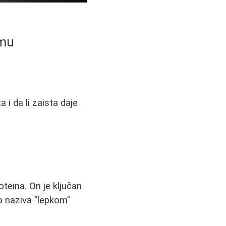
emu
 i da li zaista daje
oteina. On je ključan
to naziva "lepkom"