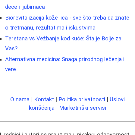
dece i ljubimaca
Biorevitalizacija kože lica - sve što treba da znate
o tretmanu, rezultatima i iskustvima
Teretana vs Vežbanje kod kuće: Šta je Bolje za
Vas?
Alternativna medicina: Snaga prirodnog lečenja i
vere
O nama
|
Kontakt
|
Politika privatnosti
|
Uslovi
korišćenja
|
Marketinški servisi
Urednici i autori ne preuzimaju nikakvu odgovornost