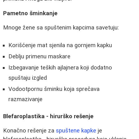
Pametno šminkanje
Mnoge žene sa spuštenim kapcima savetuju:
Korišćenje mat sjenila na gornjem kapku
Deblju primenu maskare
Izbegavanje teških ajlajnera koji dodatno
spuštaju izgled
Vodootpornu šminku koja sprečava
razmazivanje
Blefaroplastika - hirurško rešenje
Konačno rešenje za
spuštene kapke
je