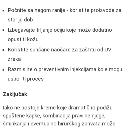
Počnite sa negom ranije - koristite proizvode za
stariju dob
Izbegavajte trljanje očiju koje može dodatno
opustiti kožu
Koristite sunčane naočare za zaštitu od UV
zraka
Razmislite o preventivnim injekcijama koje mogu
usporiti proces
Zaključak
Iako ne postoje kreme koje dramatično podižu
spuštene kapke, kombinacija pravilne njege,
šminkanja i eventualno hirurškog zahvata može