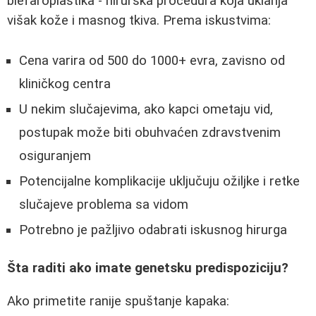
blefaroplastika - hirurška procedura koja uklanja
višak kože i masnog tkiva. Prema iskustvima:
Cena varira od 500 do 1000+ evra, zavisno od
kliničkog centra
U nekim slučajevima, ako kapci ometaju vid,
postupak može biti obuhvaćen zdravstvenim
osiguranjem
Potencijalne komplikacije uključuju ožiljke i retke
slučajeve problema sa vidom
Potrebno je pažljivo odabrati iskusnog hirurga
Šta raditi ako imate genetsku predispoziciju?
Ako primetite ranije spuštanje kapaka: