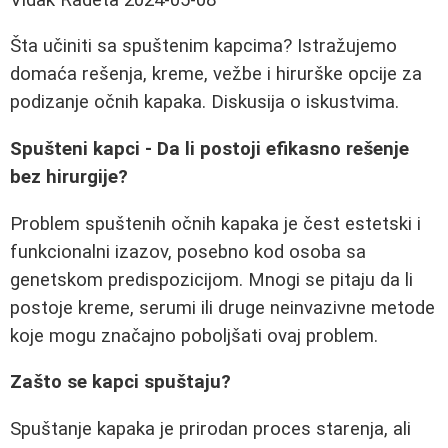
Šta učiniti sa spuštenim kapcima? Istražujemo
domaća rešenja, kreme, vežbe i hirurške opcije za
podizanje očnih kapaka. Diskusija o iskustvima.
Spušteni kapci - Da li postoji efikasno rešenje
bez hirurgije?
Problem spuštenih očnih kapaka je čest estetski i
funkcionalni izazov, posebno kod osoba sa
genetskom predispozicijom. Mnogi se pitaju da li
postoje kreme, serumi ili druge neinvazivne metode
koje mogu značajno poboljšati ovaj problem.
Zašto se kapci spuštaju?
Spuštanje kapaka je prirodan proces starenja, ali