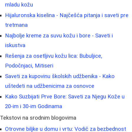
mladu kožu
Hijaluronska kiselina - Najčešća pitanja i saveti pre
tretmana
Najbolje kreme za suvu kožu i bore - Saveti i
iskustva
Rešenja za osetljivu kožu lica: Bubuljice,
Podočnjaci, Mitiseri
Saveti za kupovinu školskih udžbenika - Kako
uštedeti na udžbenicima za osnovce
Kako Suzbijati Prve Bore: Saveti za Njegu Kože u
20-im i 30-im Godinama
Tekstovi na srodnim blogovima
Otrovne biljke u domu i vrtu: Vodič za bezbednost