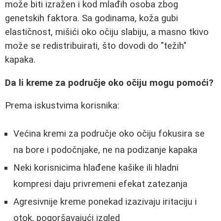
može biti izražen i kod mlađih osoba zbog
genetskih faktora. Sa godinama, koža gubi
elastičnost, mišići oko očiju slabiju, a masno tkivo
može se redistribuirati, što dovodi do "težih"
kapaka.
Da li kreme za područje oko očiju mogu pomoći?
Prema iskustvima korisnika:
Većina kremi za područje oko očiju fokusira se
na bore i podočnjake, ne na podizanje kapaka
Neki korisnicima hlađene kašike ili hladni
kompresi daju privremeni efekat zatezanja
Agresivnije kreme ponekad izazivaju iritaciju i
otok, pogoršavajući izgled