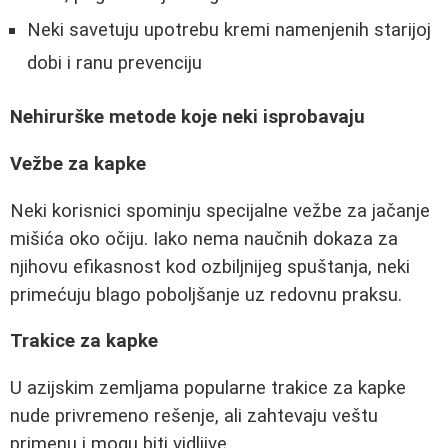
Neki savetuju upotrebu kremi namenjenih starijoj
dobi i ranu prevenciju
Nehirurške metode koje neki isprobavaju
Vežbe za kapke
Neki korisnici spominju specijalne vežbe za jačanje
mišića oko očiju. Iako nema naučnih dokaza za
njihovu efikasnost kod ozbiljnijeg spuštanja, neki
primećuju blago poboljšanje uz redovnu praksu.
Trakice za kapke
U azijskim zemljama popularne trakice za kapke
nude privremeno rešenje, ali zahtevaju veštu
primenu i mogu biti vidljive.