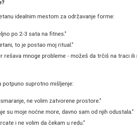
e?
etanu idealnim mestom za održavanje forme:
jno po 2-3 sata na fitnes."
tani, to je postao moj ritual."
er rešava mnoge probleme - možeš da trčiš na traci ili 
u potpuno suprotno mišljenje:
 smaranje, ne volim zatvorene prostore."
je su moje noćne more, davno sam od njih odustala."
rcate i ne volim da čekam u redu."