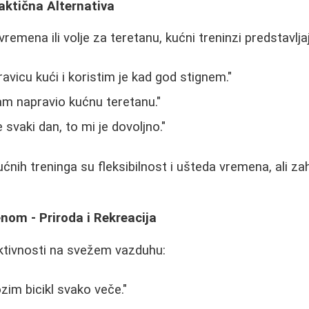
raktična Alternativa
remena ili volje za teretanu, kućni treninzi predstavljaj
avicu kući i koristim je kad god stignem."
am napravio kućnu teretanu."
svaki dan, to mi je dovoljno."
ćnih treninga su fleksibilnost i ušteda vremena, ali za
nom - Priroda i Rekreacija
aktivnosti na svežem vazduhu:
zim bicikl svako veče."