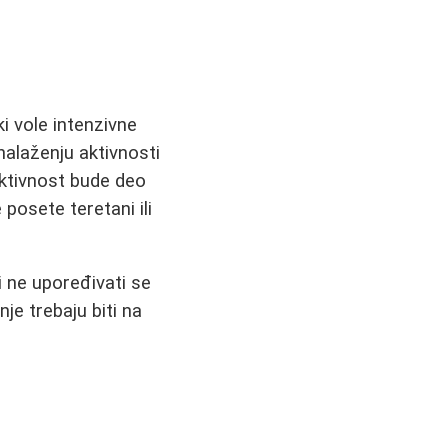
ki vole intenzivne
onalaženju aktivnosti
aktivnost bude deo
posete teretani ili
i ne upoređivati se
je trebaju biti na