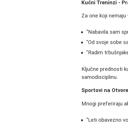
Kućni Treninzi - P
Za one koji nemaju v
"Nabavila sam spr
"Od svoje sobe s
"Radim trbušnjake 
Ključne prednosti ku
samodisciplinu.
Sportovi na Otvore
Mnogi preferiraju 
"Leti obavezno vo