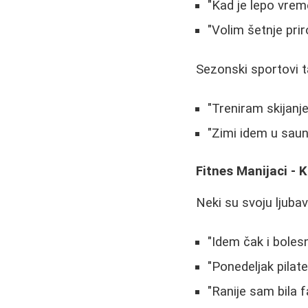
"Kad je lepo vreme
"Volim šetnje prir
Sezonski sportovi t
"Treniram skijanje 
"Zimi idem u saunu,
Fitnes Manijaci - 
Neki su svoju ljubav
"Idem čak i bolesn
"Ponedeljak pilat
"Ranije sam bila f