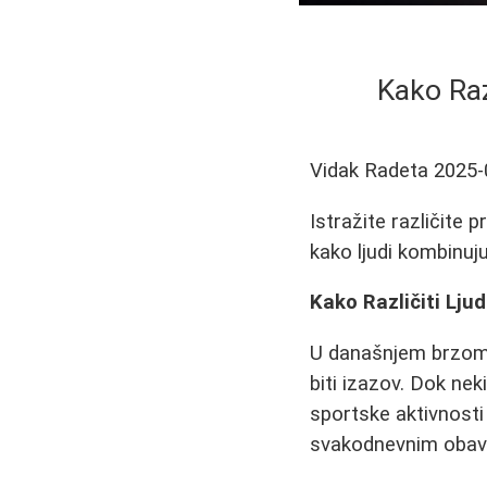
Kako Razl
Vidak Radeta
2025-
Istražite različite p
kako ljudi kombinu
Kako Različiti Ljud
U današnjem brzom s
biti izazov. Dok nek
sportske aktivnosti
svakodnevnim obavez