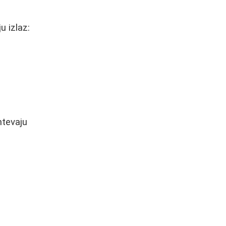
u izlaz:
htevaju