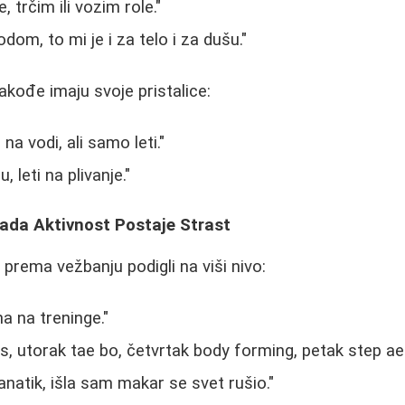
, trčim ili vozim role."
odom, to mi je i za telo i za dušu."
akođe imaju svoje pristalice:
na vodi, ali samo leti."
 leti na plivanje."
Kada Aktivnost Postaje Strast
 prema vežbanju podigli na viši nivo:
a na treninge."
es, utorak tae bo, četvrtak body forming, petak step aer
anatik, išla sam makar se svet rušio."