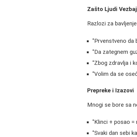
Zašto Ljudi Vezbaju
Razlozi za bavljenje
"Prvenstveno da b
"Da zategnem guz
"Zbog zdravlja i k
"Volim da se oseć
Prepreke i Izazovi
Mnogi se bore sa n
"Klinci + posao 
"Svaki dan sebi k