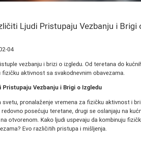
ičiti Ljudi Pristupaju Vezbanju i Brigi 
02-04
ristuple vezbanju i brizi o izgledu. Od teretana do kućnih
ju fizičku aktivnost sa svakodnevnim obavezama.
i Pristupaju Vezbanju i Brigi o Izgledu
vetu, pronalaženje vremena za fizičku aktivnost i br
i redovno posećuju teretane, drugi se oslanjaju na kućne
 na otvorenom. Kako ljudi uspevaju da kombinuju fizič
ama? Evo različitih pristupa i mišljenja.