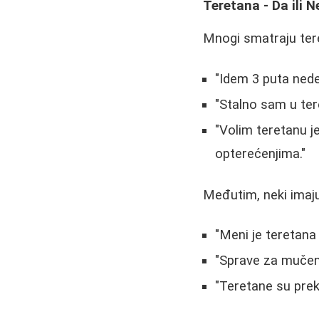
Teretana - Da ili N
Mnogi smatraju ter
"Idem 3 puta nedel
"Stalno sam u tere
"Volim teretanu j
opterećenjima."
Međutim, neki imaj
"Meni je teretana
"Sprave za mučen
"Teretane su prek