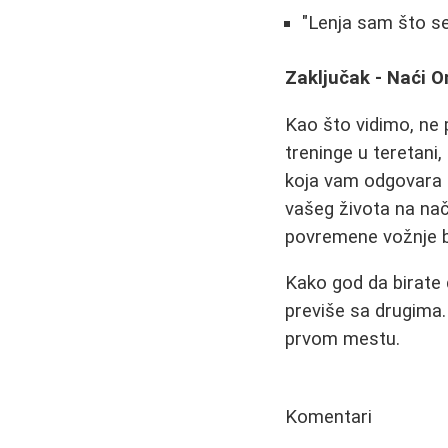
"Lenja sam što s
Zaključak - Naći 
Kao što vidimo, ne p
treninge u teretani,
koja vam odgovara i
vašeg života na nači
povremene vožnje b
Kako god da birate 
previše sa drugima. 
prvom mestu.
Komentari