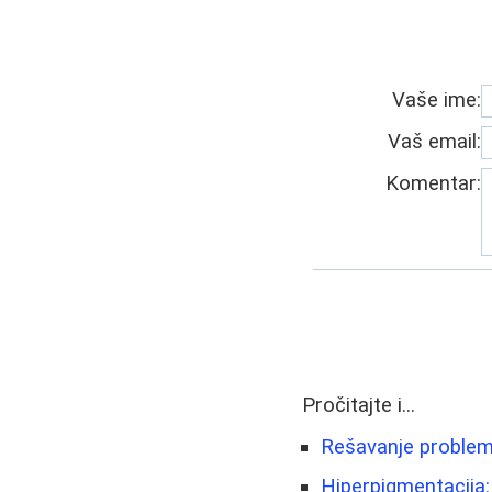
Vaše ime:
Vaš email:
Komentar:
Pročitajte i...
Rešavanje problema
Hiperpigmentacija: 