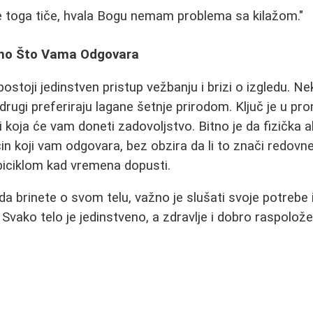
e toga tiče, hvala Bogu nemam problema sa kilažom."
Ono Što Vama Odgovara
ostoji jedinstven pristup vežbanju i brizi o izgledu. Ne
 drugi preferiraju lagane šetnje prirodom. Ključ je u pr
 koja će vam doneti zadovoljstvo. Bitno je da fizička 
n koji vam odgovara, bez obzira da li to znači redovne 
iciklom kad vremena dopusti.
da brinete o svom telu, važno je slušati svoje potrebe 
Svako telo je jedinstveno, a zdravlje i dobro raspoložen