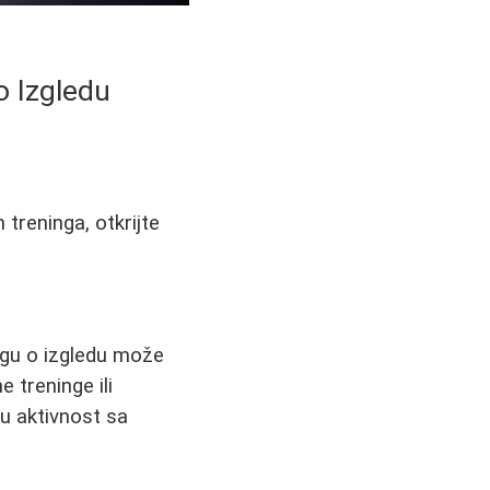
o Izgledu
 treninga, otkrijte
igu o izgledu može
 treninge ili
ku aktivnost sa