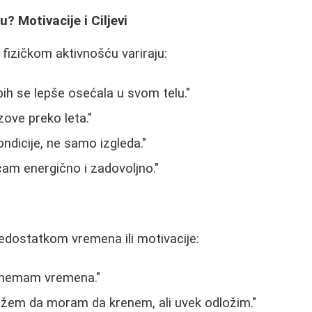
? Motivacije i Ciljevi
 fizičkom aktivnošću variraju:
ih se lepše osećala u svom telu."
ove preko leta."
ondicije, ne samo izgleda."
am energično i zadovoljno."
edostatkom vremena ili motivacije:
= nemam vremena."
ažem da moram da krenem, ali uvek odložim."