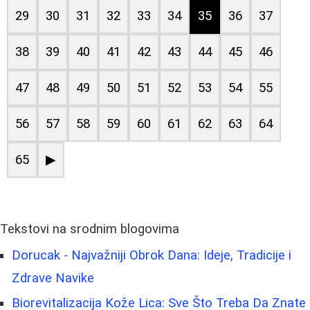
29
30
31
32
33
34
35
36
37
38
39
40
41
42
43
44
45
46
47
48
49
50
51
52
53
54
55
56
57
58
59
60
61
62
63
64
65
▶
Tekstovi na srodnim blogovima
Dorucak - Najvažniji Obrok Dana: Ideje, Tradicije i
Zdrave Navike
Biorevitalizacija Kože Lica: Sve Što Treba Da Znate