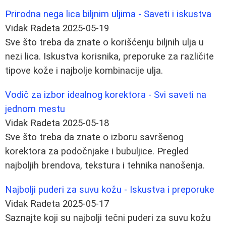
Prirodna nega lica biljnim uljima - Saveti i iskustva
Vidak Radeta
2025-05-19
Sve što treba da znate o korišćenju biljnih ulja u
nezi lica. Iskustva korisnika, preporuke za različite
tipove kože i najbolje kombinacije ulja.
Vodič za izbor idealnog korektora - Svi saveti na
jednom mestu
Vidak Radeta
2025-05-18
Sve što treba da znate o izboru savršenog
korektora za podočnjake i bubuljice. Pregled
najboljih brendova, tekstura i tehnika nanošenja.
Najbolji puderi za suvu kožu - Iskustva i preporuke
Vidak Radeta
2025-05-17
Saznajte koji su najbolji tečni puderi za suvu kožu