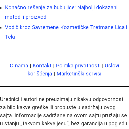
Konačno rešenje za bubuljice: Najbolji dokazani
metodi i proizvodi
Vodič kroz Savremene Kozmetičke Tretmane Lica i
Tela
O nama
|
Kontakt
|
Politika privatnosti
|
Uslovi
korišćenja
|
Marketinški servisi
Urednici i autori ne preuzimaju nikakvu odgovornost
za bilo kakve greške ili propuste u sadržaju ovog
sajta. Informacije sadržane na ovom sajtu pružaju se
u stanju „takvom kakve jesu“, bez garancija u pogledu