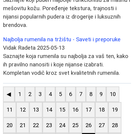
mešovitu kožu. Poređenje tekstura, trajnosti i
nijansi popularnih pudera iz drogerije i luksuznih
brendova.
Najbolja rumenila na tržištu - Saveti i preporuke
Vidak Radeta
2025-05-13
Saznajte koja rumenila su najbolja za vaš ten, kako
ih pravilno nanositi i koje nijanse izabrati.
Kompletan vodič kroz svet kvalitetnih rumenila.
◀
1
2
3
4
5
6
7
8
9
10
11
12
13
14
15
16
17
18
19
20
21
22
23
24
25
26
27
28