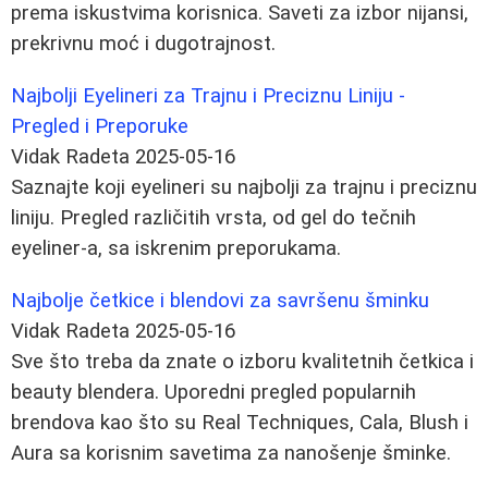
prema iskustvima korisnica. Saveti za izbor nijansi,
prekrivnu moć i dugotrajnost.
Najbolji Eyelineri za Trajnu i Preciznu Liniju -
Pregled i Preporuke
Vidak Radeta
2025-05-16
Saznajte koji eyelineri su najbolji za trajnu i preciznu
liniju. Pregled različitih vrsta, od gel do tečnih
eyeliner-a, sa iskrenim preporukama.
Najbolje četkice i blendovi za savršenu šminku
Vidak Radeta
2025-05-16
Sve što treba da znate o izboru kvalitetnih četkica i
beauty blendera. Uporedni pregled popularnih
brendova kao što su Real Techniques, Cala, Blush i
Aura sa korisnim savetima za nanošenje šminke.