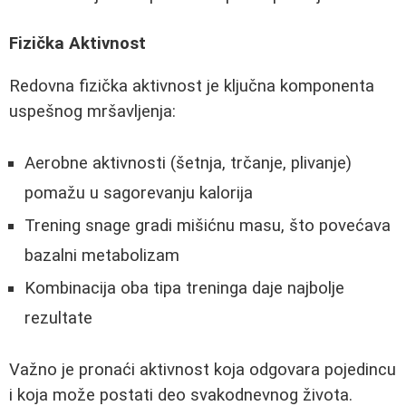
Fizička Aktivnost
Redovna fizička aktivnost je ključna komponenta
uspešnog mršavljenja:
Aerobne aktivnosti (šetnja, trčanje, plivanje)
pomažu u sagorevanju kalorija
Trening snage gradi mišićnu masu, što povećava
bazalni metabolizam
Kombinacija oba tipa treninga daje najbolje
rezultate
Važno je pronaći aktivnost koja odgovara pojedincu
i koja može postati deo svakodnevnog života.