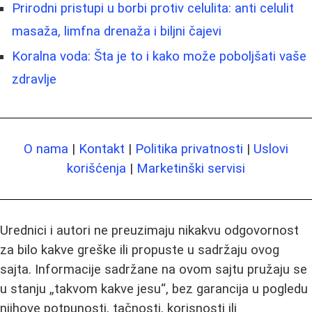
Prirodni pristupi u borbi protiv celulita: anti celulit
masaža, limfna drenaža i biljni čajevi
Koralna voda: Šta je to i kako može poboljšati vaše
zdravlje
O nama
|
Kontakt
|
Politika privatnosti
|
Uslovi
korišćenja
|
Marketinški servisi
Urednici i autori ne preuzimaju nikakvu odgovornost
za bilo kakve greške ili propuste u sadržaju ovog
sajta. Informacije sadržane na ovom sajtu pružaju se
u stanju „takvom kakve jesu“, bez garancija u pogledu
njihove potpunosti, tačnosti, korisnosti ili