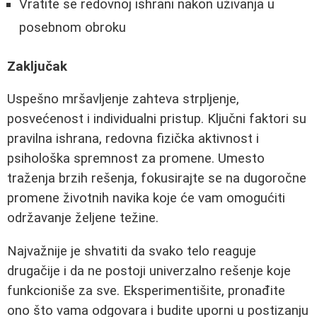
Vratite se redovnoj ishrani nakon uživanja u
posebnom obroku
Zaključak
Uspešno mršavljenje zahteva strpljenje,
posvećenost i individualni pristup. Ključni faktori su
pravilna ishrana, redovna fizička aktivnost i
psihološka spremnost za promene. Umesto
traženja brzih rešenja, fokusirajte se na dugoročne
promene životnih navika koje će vam omogućiti
održavanje željene težine.
Najvažnije je shvatiti da svako telo reaguje
drugačije i da ne postoji univerzalno rešenje koje
funkcioniše za sve. Eksperimentišite, pronađite
ono što vama odgovara i budite uporni u postizanju