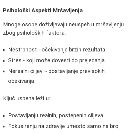
Psihološki Aspekti Mršavljenja
Mnoge osobe doživljavaju neuspeh u mršavljenju
zbog psiholoških faktora:
Nestrpnost - očekivanje brzih rezultata
Stres - koji može dovesti do prejedanja
Nerealni ciljevi - postavljanje previsokih
očekivanja
Ključ uspeha leži u:
Postavljanju realnih, postepenih ciljeva
Fokusiranju na zdravlje umesto samo na broj