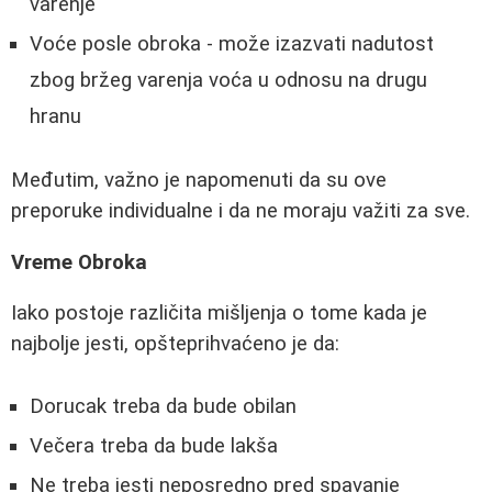
varenje
Voće posle obroka - može izazvati nadutost
zbog bržeg varenja voća u odnosu na drugu
hranu
Međutim, važno je napomenuti da su ove
preporuke individualne i da ne moraju važiti za sve.
Vreme Obroka
Iako postoje različita mišljenja o tome kada je
najbolje jesti, opšteprihvaćeno je da:
Dorucak treba da bude obilan
Večera treba da bude lakša
Ne treba jesti neposredno pred spavanje