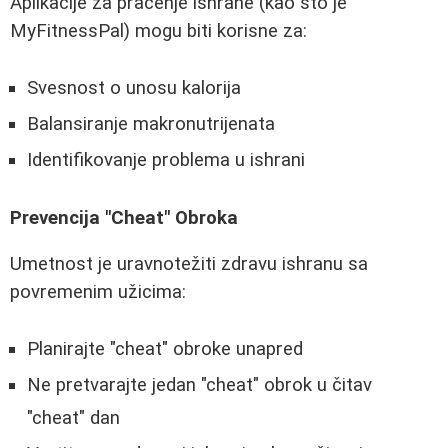
Aplikacije za pracenje ishrane (kao što je
MyFitnessPal) mogu biti korisne za:
Svesnost o unosu kalorija
Balansiranje makronutrijenata
Identifikovanje problema u ishrani
Prevencija "Cheat" Obroka
Umetnost je uravnotežiti zdravu ishranu sa
povremenim užicima:
Planirajte "cheat" obroke unapred
Ne pretvarajte jedan "cheat" obrok u čitav
"cheat" dan