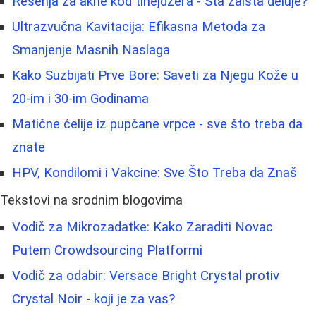
Rešenja za akne kod tinejdžera - Šta zaista deluje?
Ultrazvučna Kavitacija: Efikasna Metoda za
Smanjenje Masnih Naslaga
Kako Suzbijati Prve Bore: Saveti za Njegu Kože u
20-im i 30-im Godinama
Matične ćelije iz pupčane vrpce - sve što treba da
znate
HPV, Kondilomi i Vakcine: Sve Što Treba da Znaš
Tekstovi na srodnim blogovima
Vodič za Mikrozadatke: Kako Zaraditi Novac
Putem Crowdsourcing Platformi
Vodič za odabir: Versace Bright Crystal protiv
Crystal Noir - koji je za vas?