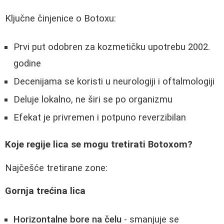
Ključne činjenice o Botoxu:
Prvi put odobren za kozmetičku upotrebu 2002.
godine
Decenijama se koristi u neurologiji i oftalmologiji
Deluje lokalno, ne širi se po organizmu
Efekat je privremen i potpuno reverzibilan
Koje regije lica se mogu tretirati Botoxom?
Najčešće tretirane zone:
Gornja trećina lica
Horizontalne bore na čelu
- smanjuje se