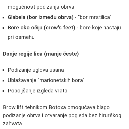
mogućnost podizanja obrva
Glabela (bor između obrva)
- "bor mrstilica"
Bore oko očiju (crow's feet)
- bore koje nastaju
pri osmehu
Donje regije lica (manje česte)
Podizanje uglova usana
Ublažavanje "marionetskih bora"
Poboljšanje izgleda vrata
Brow lift tehnikom Botoxa omogućava blago
podizanje obrva i otvaranje pogleda bez hirurškog
zahvata.