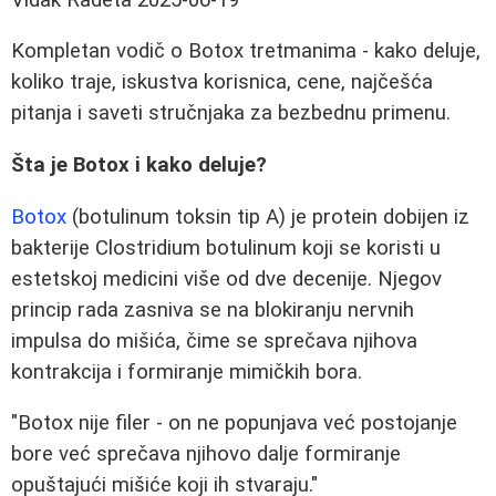
Kompletan vodič o Botox tretmanima - kako deluje,
koliko traje, iskustva korisnica, cene, najčešća
pitanja i saveti stručnjaka za bezbednu primenu.
Šta je Botox i kako deluje?
Botox
(botulinum toksin tip A) je protein dobijen iz
bakterije Clostridium botulinum koji se koristi u
estetskoj medicini više od dve decenije. Njegov
princip rada zasniva se na blokiranju nervnih
impulsa do mišića, čime se sprečava njihova
kontrakcija i formiranje mimičkih bora.
"Botox nije filer - on ne popunjava već postojanje
bore već sprečava njihovo dalje formiranje
opuštajući mišiće koji ih stvaraju."