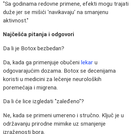
"Sa godinama redovne primene, efekti mogu trajati
duže jer se mišići 'navikavaju' na smanjenu
aktivnost."
Najčešća pitanja i odgovori
Da li je Botox bezbedan?
Da, kada ga primenjuje obučeni
lekar
u
odgovarajućim dozama. Botox se decenijama
koristi u medicini za lečenje neuroloških
poremećaja i migrena.
Da li će lice izgledati "zaleđeno"?
Ne, kada se primeni umereno i stručno. Ključ je u
održavanju prirodne mimike uz smanjenje
izraženosti bora.