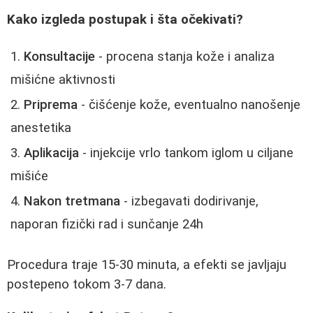
Kako izgleda postupak i šta očekivati?
Konsultacije
- procena stanja kože i analiza
mišićne aktivnosti
Priprema
- čišćenje kože, eventualno nanošenje
anestetika
Aplikacija
- injekcije vrlo tankom iglom u ciljane
mišiće
Nakon tretmana
- izbegavati dodirivanje,
naporan fizički rad i sunčanje 24h
Procedura traje 15-30 minuta, a efekti se javljaju
postepeno tokom 3-7 dana.