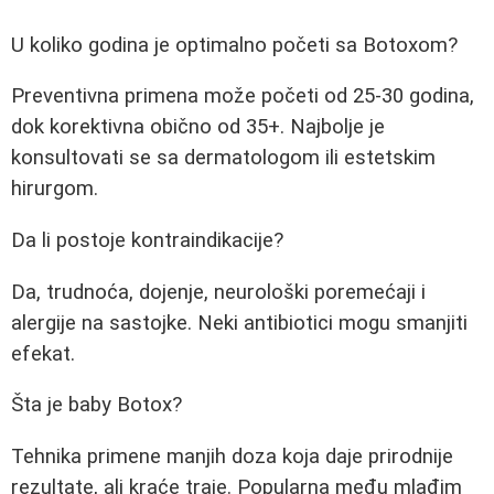
U koliko godina je optimalno početi sa Botoxom?
Preventivna primena može početi od 25-30 godina,
dok korektivna obično od 35+. Najbolje je
konsultovati se sa dermatologom ili estetskim
hirurgom.
Da li postoje kontraindikacije?
Da, trudnoća, dojenje, neurološki poremećaji i
alergije na sastojke. Neki antibiotici mogu smanjiti
efekat.
Šta je baby Botox?
Tehnika primene manjih doza koja daje prirodnije
rezultate, ali kraće traje. Popularna među mlađim