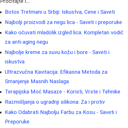
Pročitajte i...
Botox Tretmani u Srbiji: Iskustva, Cene i Saveti
Najbolji proizvodi za negu lica - Saveti i preporuke
Kako očuvati mladolik izgled lica: Kompletan vodič
za anti-aging negu
Najbolje kreme za suvu kožu i bore - Saveti i
iskustva
Ultrazvučna Kavitacija: Efikasna Metoda za
Smanjenje Masnih Naslaga
Terapijska Moć Masaze - Koristi, Vrste i Tehnike
Razmišljanja o ugradnji silikona: Za i protiv
Kako Odabrati Najbolju Farbu za Kosu - Saveti i
Preporuke