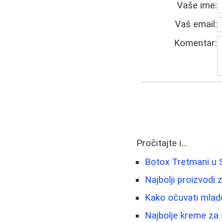
Vaše ime:
Vaš email:
Komentar:
Pročitajte i...
Botox Tretmani u Sr
Najbolji proizvodi 
Kako očuvati mlado
Najbolje kreme za s