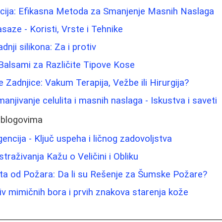
acija: Efikasna Metoda za Smanjenje Masnih Naslaga
aze - Koristi, Vrste i Tehnike
nji silikona: Za i protiv
 Balsami za Različite Tipove Kose
 Zadnjice: Vakum Terapija, Vežbe ili Hirurgija?
njivanje celulita i masnih naslaga - Iskustva i saveti
 blogovima
encija - Ključ uspeha i ličnog zadovoljstva
straživanja Kažu o Veličini i Obliku
ita od Požara: Da li su Rešenje za Šumske Požare?
tiv mimičnih bora i prvih znakova starenja kože