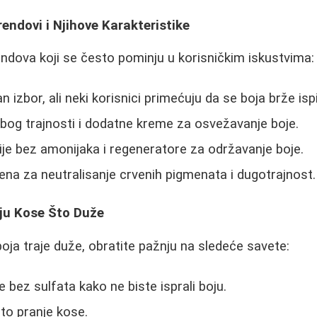
rendovi i Njihove Karakteristike
endova koji se često pominju u korisničkim iskustvima:
n izbor, ali neki korisnici primećuju da se boja brže ispi
bog trajnosti i dodatne kreme za osvežavanje boje.
ije bez amonijaka i regeneratore za održavanje boje.
na za neutralisanje crvenih pigmenata i dugotrajnost.
oju Kose Što Duže
boja traje duže, obratite pažnju na sledeće savete:
 bez sulfata kako ne biste isprali boju.
to pranje kose.