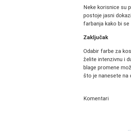
Neke korisnice su p
postoje jasni dokaz
farbanja kako bi se 
Zaključak
Odabir farbe za kosu
želite intenzivnu i 
blage promene možet
što je nanesete na 
Komentari