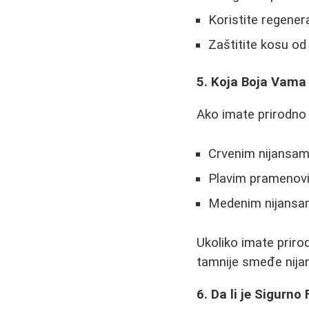
Koristite regener
Zaštitite kosu od 
5. Koja Boja Vama
Ako imate prirodno 
Crvenim nijansama
Plavim pramenov
Medenim nijans
Ukoliko imate prirod
tamnije smeđe nijan
6. Da li je Sigurn