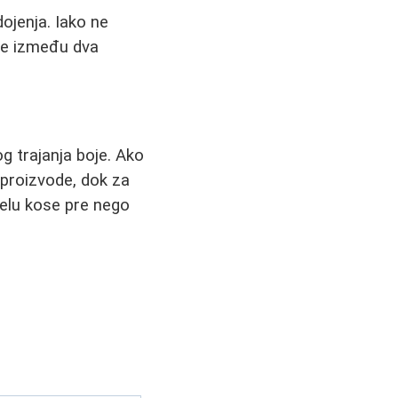
ojenja. Iako ne
nje između dva
g trajanja boje. Ako
e proizvode, dok za
delu kose pre nego