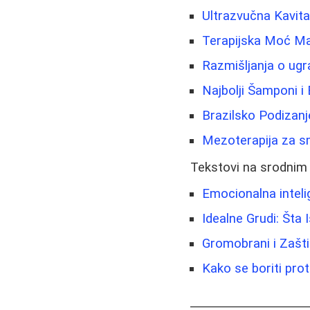
Ultrazvučna Kavit
Terapijska Moć Mas
Razmišljanja o ugrad
Najbolji Šamponi i
Brazilsko Podizanje
Mezoterapija za sma
Tekstovi na srodnim
Emocionalna intelig
Idealne Grudi: Šta I
Gromobrani i Zašt
Kako se boriti pro