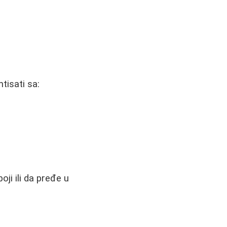
tisati sa:
ji ili da pređe u