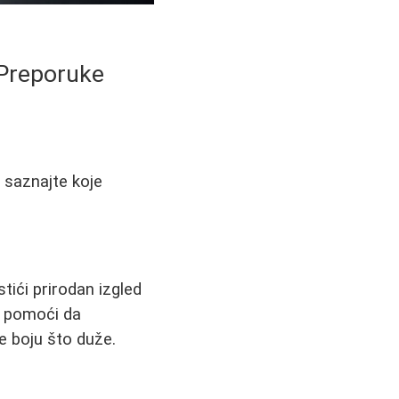
 Preporuke
 saznajte koje
tići prirodan izgled
am pomoći da
e boju što duže.