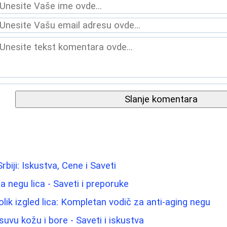
Slanje komentara
biji: Iskustva, Cene i Saveti
za negu lica - Saveti i preporuke
lik izgled lica: Kompletan vodič za anti-aging negu
uvu kožu i bore - Saveti i iskustva