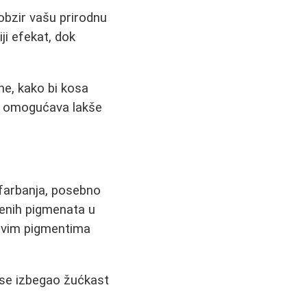
 obzir vašu prirodnu
ji efekat, dok
ne, kako bi kosa
što omogućava lakše
farbanja, posebno
rvenih pigmenata u
plavim pigmentima
 se izbegao žućkast