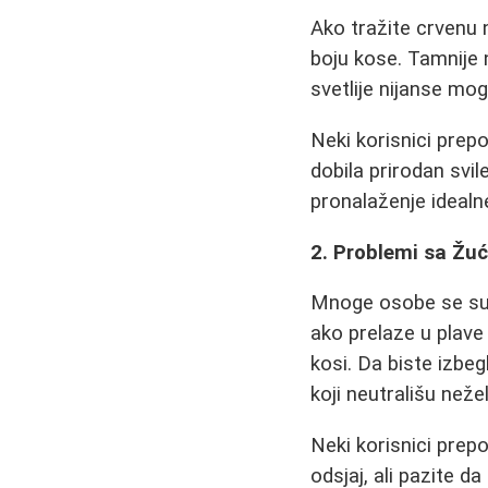
Ako tražite crvenu n
boju kose. Tamnije n
svetlije nijanse mog
Neki korisnici prep
dobila prirodan svil
pronalaženje idealn
2. Problemi sa Žu
Mnoge osobe se sus
ako prelaze u plave 
kosi. Da biste izbeg
koji neutrališu neže
Neki korisnici prep
odsjaj, ali pazite d