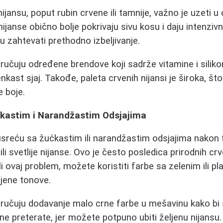
ijansu, poput rubin crvene ili tamnije, važno je uzeti u
ijanse obično bolje pokrivaju sivu kosu i daju intenzivni
u zahtevati prethodno izbeljivanje.
oručuju određene brendove koji sadrže vitamine i siliko
enkast sjaj. Takođe, paleta crvenih nijansi je široka, 
e boje.
ćkastim i Narandžastim Odsjajima
reću sa žućkastim ili narandžastim odsjajima nakon 
ili svetlije nijanse. Ovo je često posledica prirodnih c
li ovaj problem, možete koristiti farbe sa zelenim ili 
ljene tonove.
oručuju dodavanje malo crne farbe u mešavinu kako bi
a ne preterate, jer možete potpuno ubiti željenu nijansu.