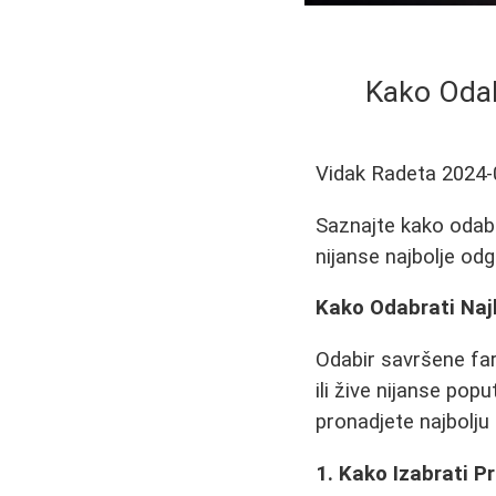
Kako Odab
Vidak Radeta
2024-
Saznajte kako odabr
nijanse najbolje odg
Kako Odabrati Najb
Odabir savršene far
ili žive nijanse po
pronadjete najbolju
1. Kako Izabrati P