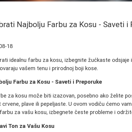
rati Najbolju Farbu za Kosu - Saveti i
08-18
ati idealnu farbu za kosu, izbegnite žućkaste odsjaje i
ovaraju vašem tenu i prirodnoj boji kose.
olju Farbu za Kosu - Saveti i Preporuke
be za kosu može biti izazovan, posebno ako želite pos
put crvene, plave ili pepeljaste. U ovom vodiču ćemo v
 farbu za vašu kosu, izbegnete česte probleme i održit
ravi Ton za Vašu Kosu