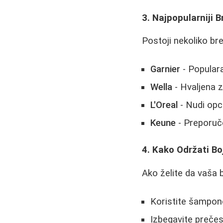
3. Najpopularniji B
Postoji nekoliko br
Garnier
- Populara
Wella
- Hvaljena z
L'Oreal
- Nudi opc
Keune
- Preporuče
4. Kako Održati B
Ako želite da vaša 
Koristite šampone
Izbegavite prečes