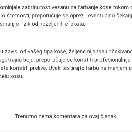
ominjale zabrinutost vezanu za farbanje kose tokom d
i o štetnosti, preporučuje se oprez i eventualno čeka
smanjio rizik od neželjenih efekata.
 zavisi od vašeg tipa kose, željene nijanse i očekivano
dugotrajnu boju, preporučuje se koristiti profesionalnij
e koristiti prelive. Uvek testirajte farbu na manjem 
celu kosu.
Trenutno nema komentara za ovaj članak.