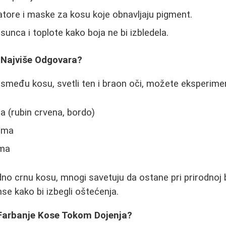
atore i maske za kosu koje obnavljaju pigment.
sunca i toplote kako boja ne bi izbledela.
 Najviše Odgovara?
smeđu kosu, svetli ten i braon oči, možete eksperimen
 (rubin crvena, bordo)
ima
ama
no crnu kosu, mnogi savetuju da ostane pri prirodnoj bo
se kako bi izbegli oštećenja.
o Farbanje Kose Tokom Dojenja?