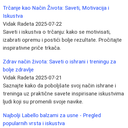
Trčanje kao Način Života: Saveti, Motivacija i
Iskustva
Vidak Radeta
2025-07-22
Saveti i iskustva o trčanju: kako se motivisati,
izabrati opremu i postići bolje rezultate. Pročitajte
inspirativne priče trkača.
Zdrav način života: Saveti o ishrani i treningu za
bolje zdravlje
Vidak Radeta
2025-07-21
Saznajte kako da poboljšate svoj način ishrane i
treninga uz praktične savete inspirisane iskustvima
ljudi koji su promenili svoje navike.
Najbolji Labello balzami za usne - Pregled
popularnih vrsta i iskustva