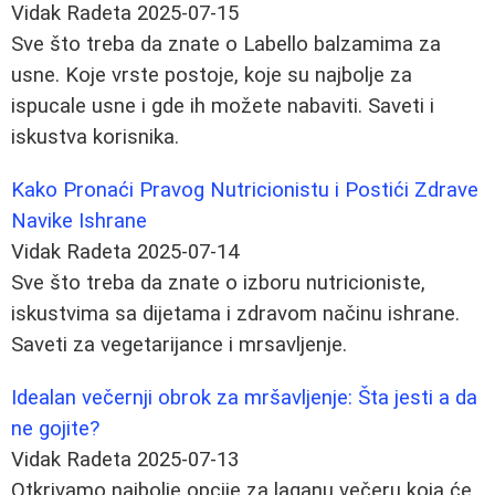
Vidak Radeta
2025-07-15
Sve što treba da znate o Labello balzamima za
usne. Koje vrste postoje, koje su najbolje za
ispucale usne i gde ih možete nabaviti. Saveti i
iskustva korisnika.
Kako Pronaći Pravog Nutricionistu i Postići Zdrave
Navike Ishrane
Vidak Radeta
2025-07-14
Sve što treba da znate o izboru nutricioniste,
iskustvima sa dijetama i zdravom načinu ishrane.
Saveti za vegetarijance i mrsavljenje.
Idealan večernji obrok za mršavljenje: Šta jesti a da
ne gojite?
Vidak Radeta
2025-07-13
Otkrivamo najbolje opcije za laganu večeru koja će