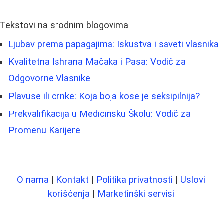
Tekstovi na srodnim blogovima
Ljubav prema papagajima: Iskustva i saveti vlasnika
Kvalitetna Ishrana Mačaka i Pasa: Vodič za
Odgovorne Vlasnike
Plavuse ili crnke: Koja boja kose je seksipilnija?
Prekvalifikacija u Medicinsku Školu: Vodič za
Promenu Karijere
O nama
|
Kontakt
|
Politika privatnosti
|
Uslovi
korišćenja
|
Marketinški servisi