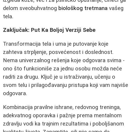
delom sveobuhvatnog
biološkog tretmana
vašeg
tela.
Zaključak: Put Ka Boljoj Verziji Sebe
Transformacija tela i uma je putovanje koje
zahteva strpljenje, posvećenost i doslednost.
Nema univerzalnog rešenja koje odgovara svima -
ono što funkcioniše za jednu osobu možda neće
raditi za drugu. Ključ je u istraživanju, učenju o
svom telu i prilagođavanju pristupa koji vam najviše
odgovara.
Kombinacija pravilne ishrane, redovnog treninga,
adekvatnog oporavka i pažnje prema mentalnom
zdravlju vodi ka trajnim rezultatima i poboljšanom
kvalitetu života. Zapamtite, cilj nije samo da