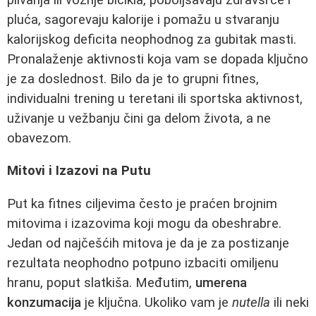
pluća, sagorevaju kalorije i pomažu u stvaranju
kalorijskog deficita neophodnog za gubitak masti.
Pronalaženje aktivnosti koja vam se dopada ključno
je za doslednost. Bilo da je to grupni fitnes,
individualni trening u teretani ili sportska aktivnost,
uživanje u vežbanju čini ga delom života, a ne
obavezom.
Mitovi i Izazovi na Putu
Put ka fitnes ciljevima često je praćen brojnim
mitovima i izazovima koji mogu da obeshrabre.
Jedan od najčešćih mitova je da je za postizanje
rezultata neophodno potpuno izbaciti omiljenu
hranu, poput slatkiša. Međutim,
umerena
konzumacija
je ključna. Ukoliko vam je
nutella
ili neki