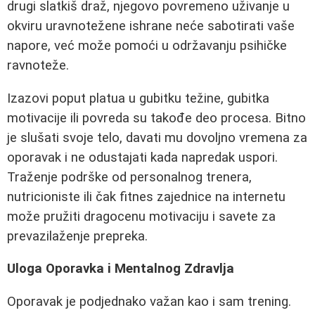
drugi slatkiš draž, njegovo povremeno uživanje u
okviru uravnotežene ishrane neće sabotirati vaše
napore, već može pomoći u održavanju psihičke
ravnoteže.
Izazovi poput platua u gubitku težine, gubitka
motivacije ili povreda su takođe deo procesa. Bitno
je slušati svoje telo, davati mu dovoljno vremena za
oporavak i ne odustajati kada napredak uspori.
Traženje podrške od personalnog trenera,
nutricioniste ili čak fitnes zajednice na internetu
može pružiti dragocenu motivaciju i savete za
prevazilaženje prepreka.
Uloga Oporavka i Mentalnog Zdravlja
Oporavak je podjednako važan kao i sam trening.