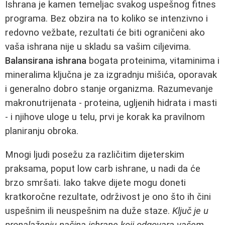
Ishrana je kamen temeljac svakog uspešnog fitnes
programa. Bez obzira na to koliko se intenzivno i
redovno vežbate, rezultati će biti ograničeni ako
vaša ishrana nije u skladu sa vašim ciljevima.
Balansirana ishrana
bogata proteinima, vitaminima i
mineralima ključna je za izgradnju mišića, oporavak
i generalno dobro stanje organizma. Razumevanje
makronutrijenata - proteina, ugljenih hidrata i masti
- i njihove uloge u telu, prvi je korak ka pravilnom
planiranju obroka.
Mnogi ljudi posežu za različitim dijeterskim
praksama, poput low carb ishrane, u nadi da će
brzo smršati. Iako takve dijete mogu doneti
kratkoročne rezultate, održivost je ono što ih čini
uspešnim ili neuspešnim na duže staze.
Ključ je u
pronalaženju načina ishrane koji odgovara vašem