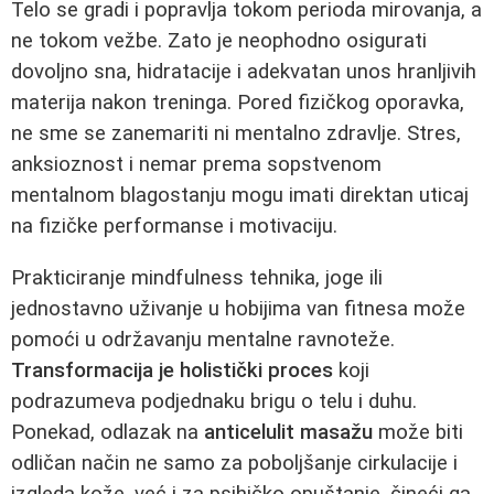
Telo se gradi i popravlja tokom perioda mirovanja, a
ne tokom vežbe. Zato je neophodno osigurati
dovoljno sna, hidratacije i adekvatan unos hranljivih
materija nakon treninga. Pored fizičkog oporavka,
ne sme se zanemariti ni mentalno zdravlje. Stres,
anksioznost i nemar prema sopstvenom
mentalnom blagostanju mogu imati direktan uticaj
na fizičke performanse i motivaciju.
Prakticiranje mindfulness tehnika, joge ili
jednostavno uživanje u hobijima van fitnesa može
pomoći u održavanju mentalne ravnoteže.
Transformacija je holistički proces
koji
podrazumeva podjednaku brigu o telu i duhu.
Ponekad, odlazak na
anticelulit masažu
može biti
odličan način ne samo za poboljšanje cirkulacije i
izgleda kože, već i za psihičko opuštanje, čineći ga