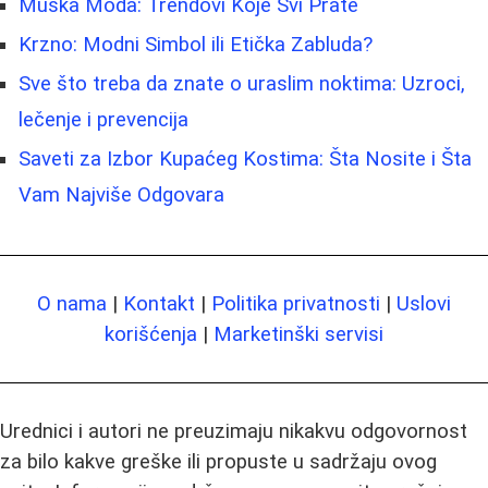
Muška Moda: Trendovi Koje Svi Prate
Krzno: Modni Simbol ili Etička Zabluda?
Sve što treba da znate o uraslim noktima: Uzroci,
lečenje i prevencija
Saveti za Izbor Kupaćeg Kostima: Šta Nosite i Šta
Vam Najviše Odgovara
O nama
|
Kontakt
|
Politika privatnosti
|
Uslovi
korišćenja
|
Marketinški servisi
Urednici i autori ne preuzimaju nikakvu odgovornost
za bilo kakve greške ili propuste u sadržaju ovog