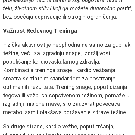
telu, životnom stilu i koji ga možete dugoročno pratiti
,
bez osećaja deprivacije ili strogih ograničenja.
Važnost Redovnog Treninga
Fizička aktivnost je neophodna ne samo za gubitak
težine, već i za izgradnju snage, izdržljivosti i
poboljšanje kardiovaskularnog zdravlja.
Kombinacija treninga snage i kardio vežbanja
smatra se zlatnim standardom za postizanje
optimalnih rezultata. Trening snage, poput dizanja
tegova ili vežbi sa sopstvenom težinom, pomaže u
izgradnji mišićne mase, što zauzvrat povećava
metabolizam i olakšava održavanje zdrave težine.
Sa druge strane, kardio vežbe, poput trčanja,
plivanja ili vožnje bicikla, poboljšavaju zdravsrce i