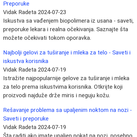
Preporuke
Vidak Radeta
2024-07-23
Iskustva sa vađenjem biopolimera iz usana - saveti,
preporuke lekara i realna očekivanja. Saznajte šta
možete očekivati tokom oporavka.
Najbolji gelovi za tuširanje i mleka za telo - Saveti i
iskustva korisnika
Vidak Radeta
2024-07-19
Istražite najpopularnije gelove za tuširanje i mleka
za telo prema iskustvima korisnika. Otkrijte koji
proizvodi najduže drže miris i neguju kožu.
Rešavanje problema sa upaljenim noktom na nozi -
Saveti i preporuke
Vidak Radeta
2024-07-19
Šta raditi ako imate upaljen nokat na nozi, posebno