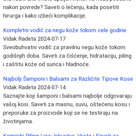
nakon povrede? Saveti o lečenju, kada posetiti
hirurga i kako izbeći komplikacije.
Kompletni vodič za negu kože tokom cele godine
Vidak Radeta
2024-07-17
Sveobuhvatni vodič za pravilnu negu kože tokom
godišnjih doba. Saveti za čišćenje, hidrataciju, piling
i zaštitu kože od sunca i hladnoće.
Najbolji Šamponi i Balsami za Različite Tipove Kose
Vidak Radeta
2024-07-14
Saznajte koji šamponi i balsami najbolje odgovaraju
vašoj kosi. Saveti za masnu, suvu, oštećenu kosu i
preporuke za proizvode koji se ne testiraju na
životinjama.
Kemijski Piling Lica: Iskustva, Vrste i Saveti za