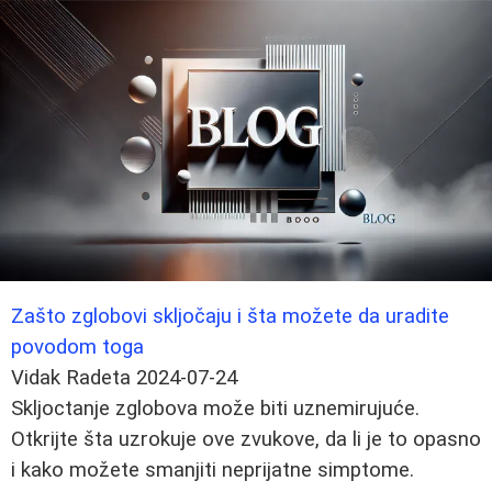
Zašto zglobovi skljočaju i šta možete da uradite
povodom toga
Vidak Radeta
2024-07-24
Skljoctanje zglobova može biti uznemirujuće.
Otkrijte šta uzrokuje ove zvukove, da li je to opasno
i kako možete smanjiti neprijatne simptome.