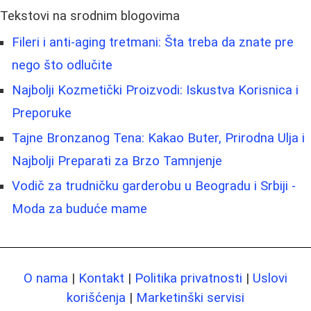
Tekstovi na srodnim blogovima
Fileri i anti-aging tretmani: Šta treba da znate pre
nego što odlučite
Najbolji Kozmetički Proizvodi: Iskustva Korisnica i
Preporuke
Tajne Bronzanog Tena: Kakao Buter, Prirodna Ulja i
Najbolji Preparati za Brzo Tamnjenje
Vodič za trudničku garderobu u Beogradu i Srbiji -
Moda za buduće mame
O nama
|
Kontakt
|
Politika privatnosti
|
Uslovi
korišćenja
|
Marketinški servisi