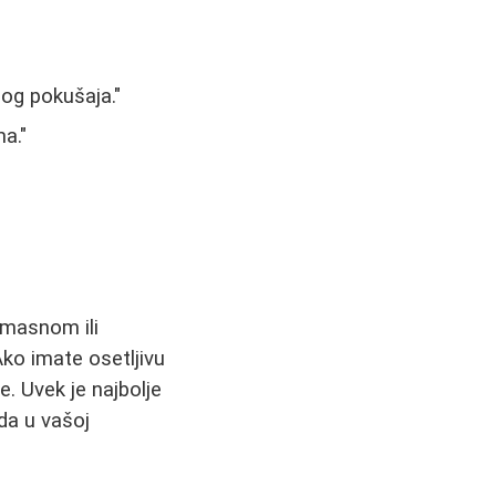
og pokušaja."
a."
 masnom ili
ko imate osetljivu
. Uvek je najbolje
da u vašoj