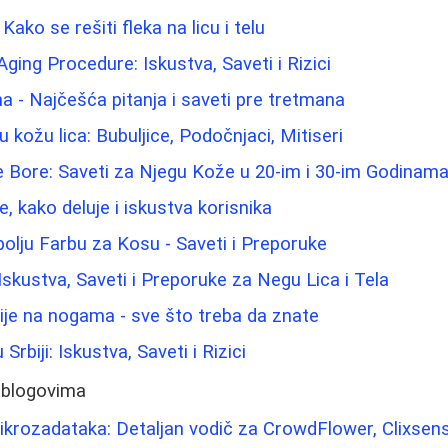
Kako se rešiti fleka na licu i telu
-Aging Procedure: Iskustva, Saveti i Rizici
na - Najčešća pitanja i saveti pre tretmana
u kožu lica: Bubuljice, Podočnjaci, Mitiseri
e Bore: Saveti za Njegu Kože u 20-im i 30-im Godinam
e, kako deluje i iskustva korisnika
olju Farbu za Kosu - Saveti i Preporuke
Iskustva, Saveti i Preporuke za Negu Lica i Tela
ije na nogama - sve što treba da znate
 Srbiji: Iskustva, Saveti i Rizici
 blogovima
ikrozadataka: Detaljan vodič za CrowdFlower, Clixsen