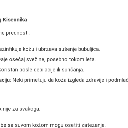
g Kiseonika
jne prednosti:
zinfikuje kožu i ubrzava sušenje bubuljica.
aje osećaj svežine, posebno tokom leta.
oristan posle depilacije ili sunčanja.
ciju:
Neki primetuju da koža izgleda zdravije i podmla
ik nije za svakoga:
be sa suvom kožom mogu osetiti zatezanje.