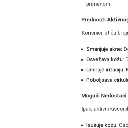
primenom.
Prednosti Aktivno
Korisnici ističu bro
Smanjuje akne:
De
Osvežava kožu:
D
Umiruje iritaciju:
K
Poboljšava cirkula
Mogući Nedostaci
Ipak, aktivni kiseon
Isušuje kožu:
Oso