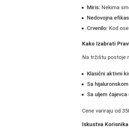
Miris:
Nekima smet
Nedovojna efikas
Crvenilo:
Kod oset
Kako Izabrati Prav
Na tržištu postoje r
Klasični aktivni k
Sa hijaluronskom
Sa uljem čajevca
Cene variraju od 35
Iskustva Korisnika