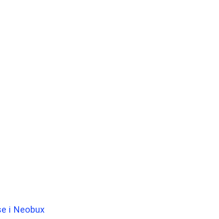
a
se i Neobux