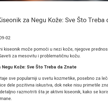
Kiseonik za Negu Kože: Sve Što Treba
09-02
ni kiseonik može pomoći u nezi kože, njegove prednost
 Saveti za mesovitu i problematičnu kožu.
za Negu Kože: Sve Što Treba da Znate
staje sve popularniji u svetu kozmetike, posebno za le
ce dele pozitivna iskustva, dok neke nisu primetile zna
aljno razmotriti šta je aktivni kiseonik, kako se koris
 mane.