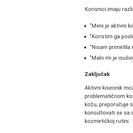
Korisnici imaju razli
"Meni je aktivni 
"Koristim ga posl
"Nisam primetila 
"Malo mi je isušio 
Zaključak
Aktivni kiseonik mo
problematičnom kož
kožu, preporučuje s
konsultovati se sa 
kozmetičkoj rutini.