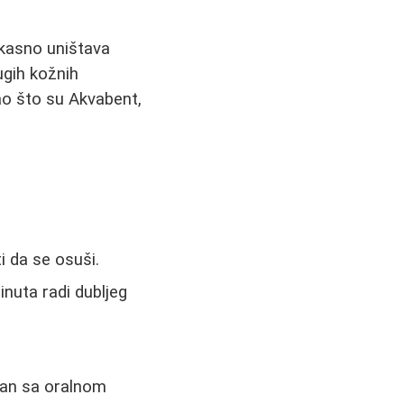
ikasno uništava
rugih kožnih
ao što su Akvabent,
i da se osuši.
inuta radi dubljeg
ezan sa oralnom