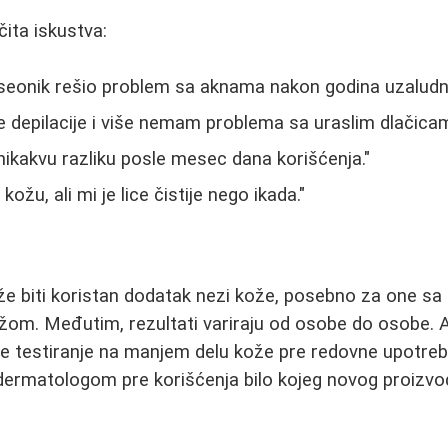
čita iskustva:
kiseonik rešio problem sa aknama nakon godina uzaludn
e depilacije i više nemam problema sa uraslim dlačicam
nikakvu razliku posle mesec dana korišćenja."
kožu, ali mi je lice čistije nego ikada."
že biti koristan dodatak nezi kože, posebno za one sa
om. Međutim, rezultati variraju od osobe do osobe. A
e testiranje na manjem delu kože pre redovne upotrebe
dermatologom pre korišćenja bilo kojeg novog proizvo