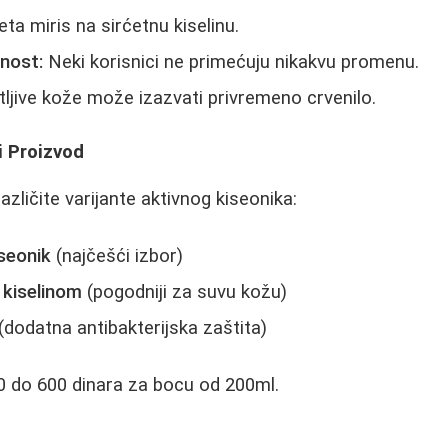
a miris na sirćetnu kiselinu.
nost:
Neki korisnici ne primećuju nikakvu promenu.
ljive kože može izazvati privremeno crvenilo.
i Proizvod
azličite varijante aktivnog kiseonika:
iseonik
(najčešći izbor)
 kiselinom
(pogodniji za suvu kožu)
(dodatna antibakterijska zaštita)
0 do 600 dinara za bocu od 200ml.