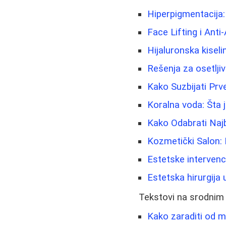
Hiperpigmentacija: 
Face Lifting i Anti
Hijaluronska kiseli
Rešenja za osetljiv
Kako Suzbijati Prv
Koralna voda: Šta j
Kako Odabrati Najb
Kozmetički Salon: 
Estetske intervenc
Estetska hirurgija u
Tekstovi na srodnim
Kako zaraditi od m