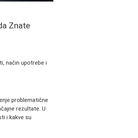
 da Znate
i, način upotrebe i
čenje problematične
čajne rezultate. U
ti i kakve su