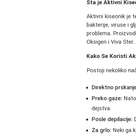
Šta je Aktivni Kis
Aktivni kiseonik je
bakterije, viruse i g
problema. Proizvod
Oksigen i Viva Ster.
Kako Se Koristi Ak
Postoji nekoliko n
Direktno prskanje
Preko gaze:
Natop
dejstva.
Posle depilacije:
D
Za grlo:
Neki ga k