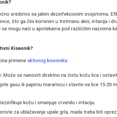
eonik?
 tečno sredstvo sa jakim dezinfekcionim svojstvima. Ef
ljivice, što ga čini korisnim u tretmanu akni, iritacija i d
i se mogu naći u apotekama pod različitim nazivima k
tivni Kiseonik?
ačina primene
aktivnog kiseonika
:
:
Može se nanositi direktno na čistu kožu lica i ostavit
ite gasu ili papirnu maramicu i stavite na lice 15-20 m
ezinfikuje kožu i smanjuje crvenilo i iritaciju.
oriste za ublažavanje upale grla, mada treba biti opr