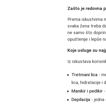
Zašto je redovna 
Prema iskustvima m
svaka žena treba da
ne samo što doprino
opuštenije i lepše 
Koje usluge su naj
Iz iskustava korisn
Tretmani lica
- mn
lica, hidratacije 
Manikir i pedikir
-
Depilacija
- jedna 