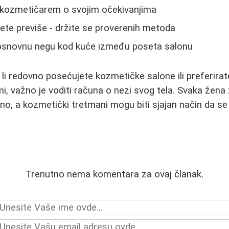
 kozmetičarem o svojim očekivanjima
te previše - držite se proverenih metoda
osnovnu negu kod kuće između poseta salonu
 li redovno posećujete kozmetičke salone ili preferir
i, važno je voditi računa o nezi svog tela. Svaka žena
no, a kozmetički tretmani mogu biti sjajan način da se
Trenutno nema komentara za ovaj članak.