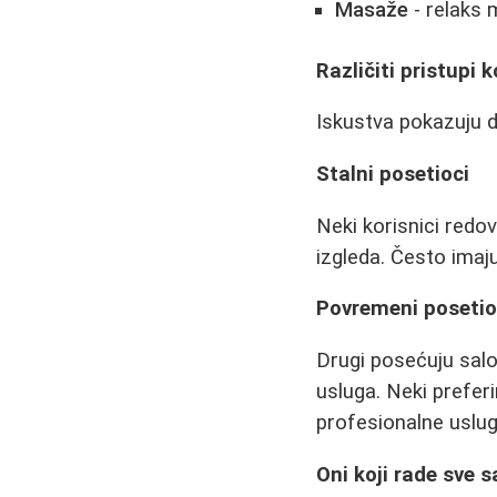
Masaže
- relaks 
Različiti pristupi 
Iskustva pokazuju da 
Stalni posetioci
Neki korisnici redo
izgleda. Često imaj
Povremeni posetio
Drugi posećuju sal
usluga. Neki prefer
profesionalne uslug
Oni koji rade sve 