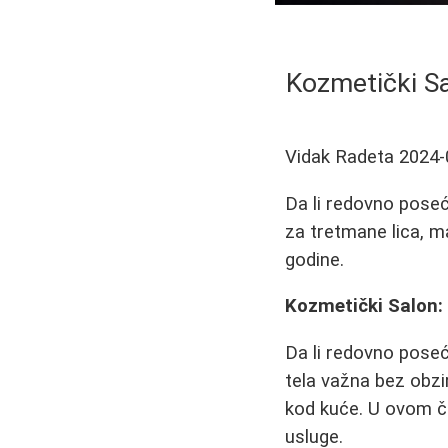
Kozmetički Sa
Vidak Radeta
2024-
Da li redovno poseć
za tretmane lica, ma
godine.
Kozmetički Salon:
Da li redovno pose
tela važna bez obzi
kod kuće. U ovom čl
usluge.