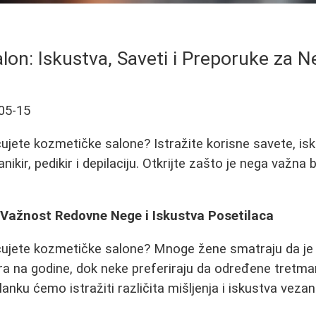
lon: Iskustva, Saveti i Preporuke za Ne
05-15
ujete kozmetičke salone? Istražite korisne savete, is
nikir, pedikir i depilaciju. Otkrijte zašto je nega važna
 Važnost Redovne Nege i Iskustva Posetilaca
ćujete kozmetičke salone? Mnoge žene smatraju da je 
ra na godine, dok neke preferiraju da određene tretm
anku ćemo istražiti različita mišljenja i iskustva vez