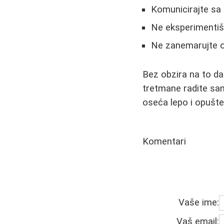
Komunicirajte sa
Ne eksperimentiše
Ne zanemarujte 
Bez obzira na to da
tretmane radite sam
oseća lepo i opušte
Komentari
Vaše ime:
Vaš email: