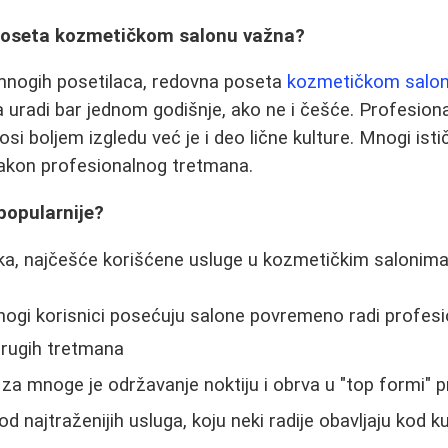
poseta kozmetičkom salonu važna?
nogih posetilaca, redovna poseta
kozmetičkom salo
 uradi bar jednom godišnje, ako ne i češće. Profesional
si boljem izgledu već je i deo lične kulture. Mnogi ist
nakon profesionalnog tretmana.
popularnije?
ika, najčešće korišćene usluge u kozmetičkim salonima
ogi korisnici posećuju salone povremeno radi profesi
i drugih tretmana
 za mnoge je održavanje noktiju i obrva u "top formi" pr
od najtraženijih usluga, koju neki radije obavljaju kod k