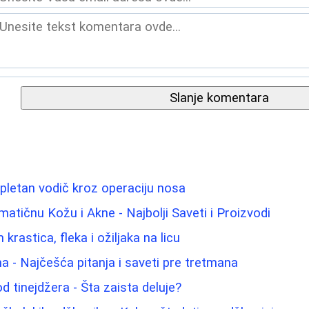
Slanje komentara
pletan vodič kroz operaciju nosa
atičnu Kožu i Akne - Najbolji Saveti i Proizvodi
krastica, fleka i ožiljaka na licu
na - Najčešća pitanja i saveti pre tretmana
d tinejdžera - Šta zaista deluje?