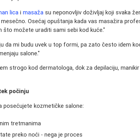
man lica
i
masaža
su neponovljiv doživljaj koji svaka že
om mesečno. Osećaj opuštanja kada vas masažira prof
m što možete uraditi sami sebi kod kuće."
ju da mi budu uvek u top formi, pa zato često idem k
menjaju salone."
dem strogo kod dermatologa, dok za depilaciju, manikir
tek počinju
da posećujete kozmetičke salone:
vnim tretmanima
tate preko noći - nega je proces