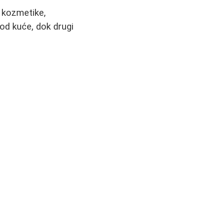
i kozmetike,
kod kuće, dok drugi