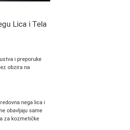
gu Lica i Tela
kustva i preporuke
 bez obzira na
redovna nega lica i
ane obavljaju same
ana za kozmetičke