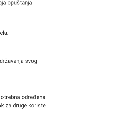
aja opuštanja
ela:
održavanja svog
 potrebna određena
ok za druge koriste