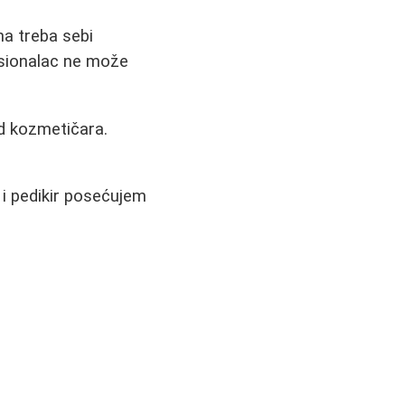
na treba sebi
esionalac ne može
od kozmetičara.
 i pedikir posećujem