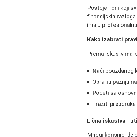
Postoje i oni koji s
finansijskih razloga
imaju profesionaln
Kako izabrati prav
Prema iskustvima ko
Naći pouzdanog 
Obratiti pažnju na
Početi sa osnovn
Tražiti preporuke 
Lična iskustva i ut
Mnogi korisnici dele