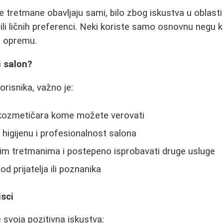
ve tretmane obavljaju sami, bilo zbog iskustva u oblast
 ili ličnih preferenci. Neki koriste samo osnovnu negu 
u opremu.
i salon?
risnika, važno je:
kozmetičara kome možete verovati
 higijenu i profesionalnost salona
im tretmanima i postepeno isprobavati druge usluge
od prijatelja ili poznanika
isci
 svoja pozitivna iskustva: