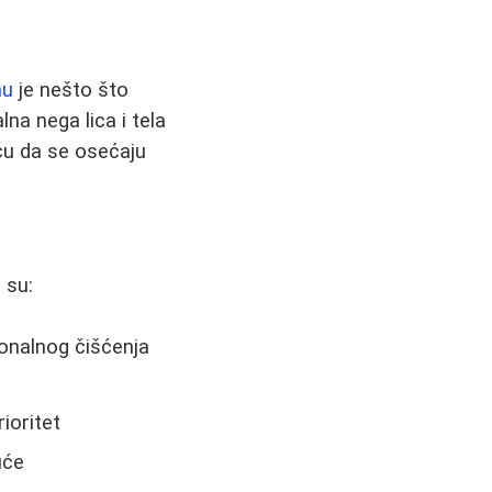
nu
je nešto što
na nega lica i tela
iču da se osećaju
 su:
onalnog čišćenja
ioritet
uće