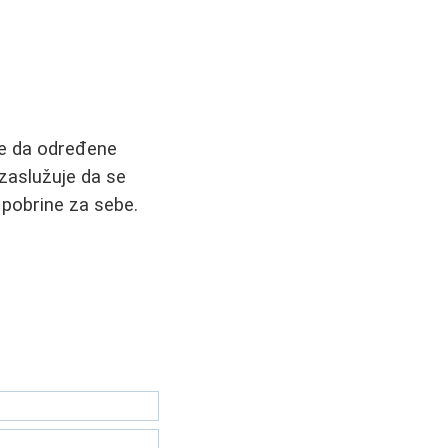
ate da određene
 zaslužuje da se
 pobrine za sebe.