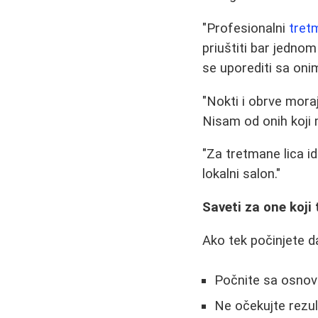
"Profesionalni
tret
priuštiti bar jedn
se uporediti sa oni
"Nokti i obrve mora
Nisam od onih koji 
"Za tretmane lica i
lokalni salon."
Saveti za one koji 
Ako tek počinjete 
Počnite sa osno
Ne očekujte rezul