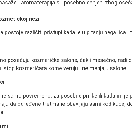
masaže i aromaterapija su posebno cenjeni zbog oseć
kozmetičkoj nezi
postoje različiti pristupi kada je u pitanju nega lica i t
vno posećuju kozmetičke salone, čak i mesečno, radi 
u istog kozmetičara kome veruju i ne menjaju salone.
ci
one samo povremeno, za posebne prilike ili kada im je
iraju da određene tretmane obavljaju sami kod kuće, d
e.
sami