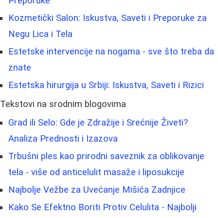
Preporuke
Kozmetički Salon: Iskustva, Saveti i Preporuke za
Negu Lica i Tela
Estetske intervencije na nogama - sve što treba da
znate
Estetska hirurgija u Srbiji: Iskustva, Saveti i Rizici
Tekstovi na srodnim blogovima
Grad ili Selo: Gde je Zdražije i Srećnije Živeti?
Analiza Prednosti i Izazova
Trbušni ples kao prirodni saveznik za oblikovanje
tela - više od anticelulit masaže i liposukcije
Najbolje Vežbe za Uvećanje Mišića Zadnjice
Kako Se Efektno Boriti Protiv Celulita - Najbolji