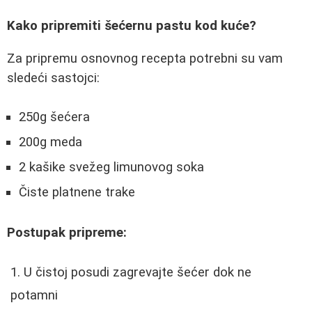
Kako pripremiti šećernu pastu kod kuće?
Za pripremu osnovnog recepta potrebni su vam
sledeći sastojci:
250g šećera
200g meda
2 kašike svežeg limunovog soka
Čiste platnene trake
Postupak pripreme:
U čistoj posudi zagrevajte šećer dok ne
potamni