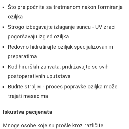
Što pre počnite sa tretmanom nakon formiranja
oziljka
Strogo izbegavajte izlaganje suncu - UV zraci
pogoršavaju izgled oziljka
Redovno hidratirajte oziljak specijalizovanim
preparatima
Kod hirurških zahvata, pridržavajte se svih
postoperativnih uputstava
Budite strpljivi - proces popravke oziljka može
trajati mesecima
Iskustva pacijenata
Mnoge osobe koje su prošle kroz različite