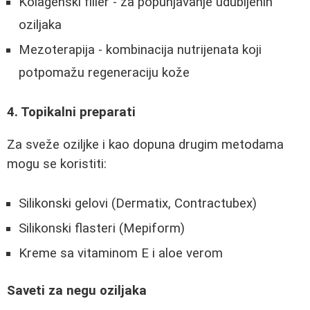
Kolagenski filler - za popunjavanje udubljenih
oziljaka
Mezoterapija - kombinacija nutrijenata koji
potpomažu regeneraciju kože
4. Topikalni preparati
Za sveže oziljke i kao dopuna drugim metodama
mogu se koristiti:
Silikonski gelovi (Dermatix, Contractubex)
Silikonski flasteri (Mepiform)
Kreme sa vitaminom E i aloe verom
Saveti za negu oziljaka