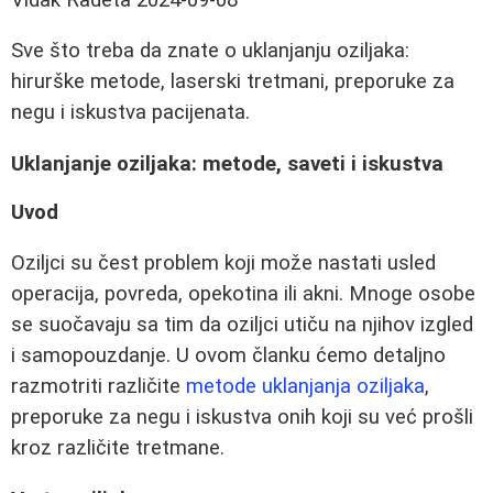
Sve što treba da znate o uklanjanju oziljaka:
hirurške metode, laserski tretmani, preporuke za
negu i iskustva pacijenata.
Uklanjanje oziljaka: metode, saveti i iskustva
Uvod
Oziljci su čest problem koji može nastati usled
operacija, povreda, opekotina ili akni. Mnoge osobe
se suočavaju sa tim da oziljci utiču na njihov izgled
i samopouzdanje. U ovom članku ćemo detaljno
razmotriti različite
metode uklanjanja oziljaka
,
preporuke za negu i iskustva onih koji su već prošli
kroz različite tretmane.