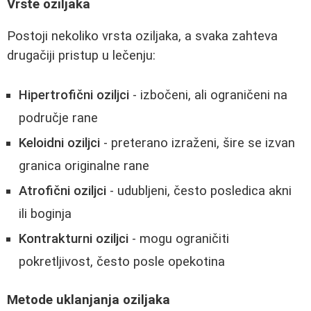
Vrste oziljaka
Postoji nekoliko vrsta oziljaka, a svaka zahteva
drugačiji pristup u lečenju:
Hipertrofični oziljci
- izbočeni, ali ograničeni na
područje rane
Keloidni oziljci
- preterano izraženi, šire se izvan
granica originalne rane
Atrofični oziljci
- udubljeni, često posledica akni
ili boginja
Kontrakturni oziljci
- mogu ograničiti
pokretljivost, često posle opekotina
Metode uklanjanja oziljaka