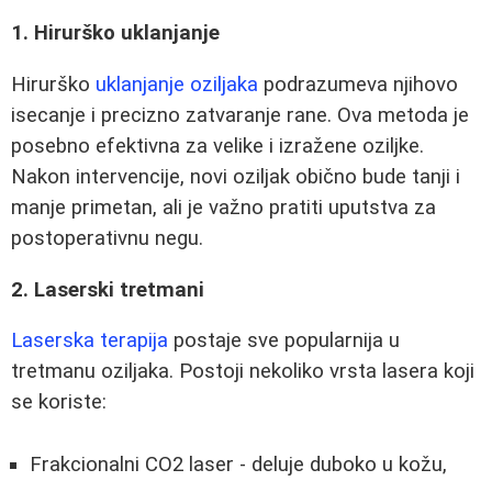
1. Hirurško uklanjanje
Hirurško
uklanjanje oziljaka
podrazumeva njihovo
isecanje i precizno zatvaranje rane. Ova metoda je
posebno efektivna za velike i izražene oziljke.
Nakon intervencije, novi oziljak obično bude tanji i
manje primetan, ali je važno pratiti uputstva za
postoperativnu negu.
2. Laserski tretmani
Laserska terapija
postaje sve popularnija u
tretmanu oziljaka. Postoji nekoliko vrsta lasera koji
se koriste:
Frakcionalni CO2 laser - deluje duboko u kožu,