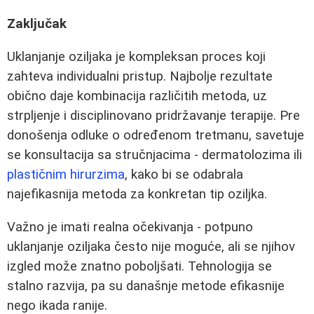
Zaključak
Uklanjanje oziljaka je kompleksan proces koji
zahteva individualni pristup. Najbolje rezultate
obično daje kombinacija različitih metoda, uz
strpljenje i disciplinovano pridržavanje terapije. Pre
donošenja odluke o određenom tretmanu, savetuje
se konsultacija sa stručnjacima - dermatolozima ili
plastičnim hirurzima
, kako bi se odabrala
najefikasnija metoda za konkretan tip oziljka.
Važno je imati realna očekivanja - potpuno
uklanjanje oziljaka često nije moguće, ali se njihov
izgled može znatno poboljšati. Tehnologija se
stalno razvija, pa su današnje metode efikasnije
nego ikada ranije.