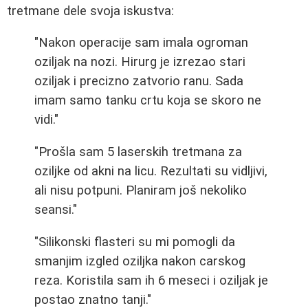
tretmane dele svoja iskustva:
"Nakon operacije sam imala ogroman
oziljak na nozi. Hirurg je izrezao stari
oziljak i precizno zatvorio ranu. Sada
imam samo tanku crtu koja se skoro ne
vidi."
"Prošla sam 5 laserskih tretmana za
oziljke od akni na licu. Rezultati su vidljivi,
ali nisu potpuni. Planiram još nekoliko
seansi."
"Silikonski flasteri su mi pomogli da
smanjim izgled oziljka nakon carskog
reza. Koristila sam ih 6 meseci i oziljak je
postao znatno tanji."