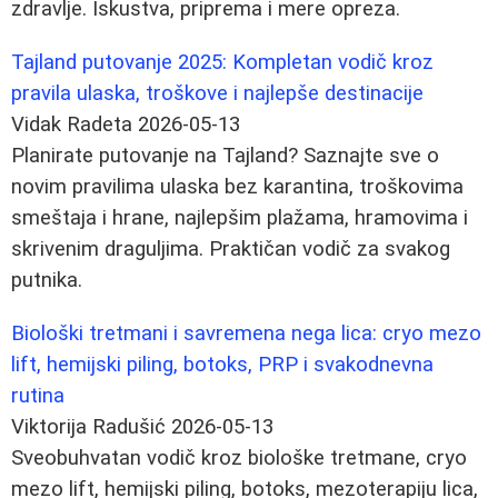
zdravlje. Iskustva, priprema i mere opreza.
Tajland putovanje 2025: Kompletan vodič kroz
pravila ulaska, troškove i najlepše destinacije
Vidak Radeta
2026-05-13
Planirate putovanje na Tajland? Saznajte sve o
novim pravilima ulaska bez karantina, troškovima
smeštaja i hrane, najlepšim plažama, hramovima i
skrivenim draguljima. Praktičan vodič za svakog
putnika.
Biološki tretmani i savremena nega lica: cryo mezo
lift, hemijski piling, botoks, PRP i svakodnevna
rutina
Viktorija Radušić
2026-05-13
Sveobuhvatan vodič kroz biološke tretmane, cryo
mezo lift, hemijski piling, botoks, mezoterapiju lica,