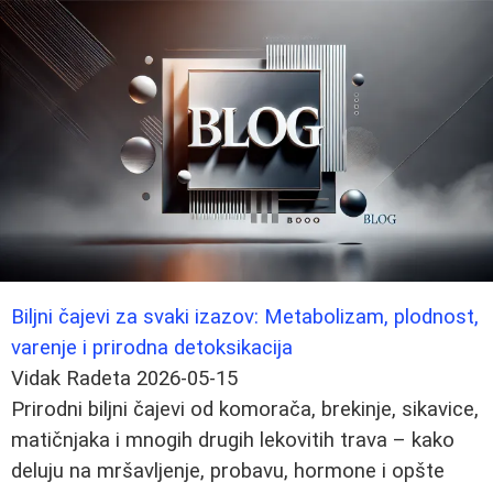
Biljni čajevi za svaki izazov: Metabolizam, plodnost,
varenje i prirodna detoksikacija
Vidak Radeta
2026-05-15
Prirodni biljni čajevi od komorača, brekinje, sikavice,
matičnjaka i mnogih drugih lekovitih trava – kako
deluju na mršavljenje, probavu, hormone i opšte