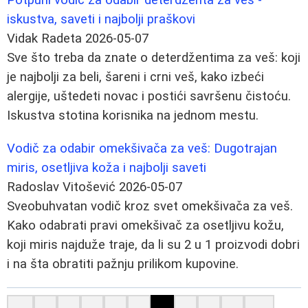
iskustva, saveti i najbolji praškovi
Vidak Radeta
2026-05-07
Sve što treba da znate o deterdžentima za veš: koji
je najbolji za beli, šareni i crni veš, kako izbeći
alergije, uštedeti novac i postići savršenu čistoću.
Iskustva stotina korisnika na jednom mestu.
Vodič za odabir omekšivača za veš: Dugotrajan
miris, osetljiva koža i najbolji saveti
Radoslav Vitošević
2026-05-07
Sveobuhvatan vodič kroz svet omekšivača za veš.
Kako odabrati pravi omekšivač za osetljivu kožu,
koji miris najduže traje, da li su 2 u 1 proizvodi dobri
i na šta obratiti pažnju prilikom kupovine.