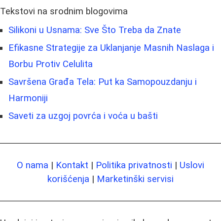
Tekstovi na srodnim blogovima
Silikoni u Usnama: Sve Što Treba da Znate
Efikasne Strategije za Uklanjanje Masnih Naslaga i
Borbu Protiv Celulita
Savršena Građa Tela: Put ka Samopouzdanju i
Harmoniji
Saveti za uzgoj povrća i voća u bašti
O nama
|
Kontakt
|
Politika privatnosti
|
Uslovi
korišćenja
|
Marketinški servisi