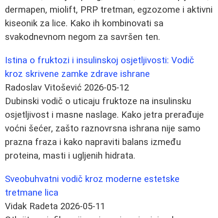
dermapen, miolift, PRP tretman, egzozome i aktivni
kiseonik za lice. Kako ih kombinovati sa
svakodnevnom negom za savršen ten.
Istina o fruktozi i insulinskoj osjetljivosti: Vodič
kroz skrivene zamke zdrave ishrane
Radoslav Vitošević
2026-05-12
Dubinski vodič o uticaju fruktoze na insulinsku
osjetljivost i masne naslage. Kako jetra prerađuje
voćni šećer, zašto raznovrsna ishrana nije samo
prazna fraza i kako napraviti balans između
proteina, masti i ugljenih hidrata.
Sveobuhvatni vodič kroz moderne estetske
tretmane lica
Vidak Radeta
2026-05-11