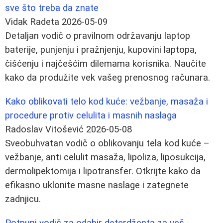
sve što treba da znate
Vidak Radeta
2026-05-09
Detaljan vodič o pravilnom održavanju laptop
baterije, punjenju i pražnjenju, kupovini laptopa,
čišćenju i najčešćim dilemama korisnika. Naučite
kako da produžite vek vašeg prenosnog računara.
Kako oblikovati telo kod kuće: vežbanje, masaža i
procedure protiv celulita i masnih naslaga
Radoslav Vitošević
2026-05-08
Sveobuhvatan vodič o oblikovanju tela kod kuće –
vežbanje, anti celulit masaža, lipoliza, liposukcija,
dermolipektomija i lipotransfer. Otkrijte kako da
efikasno uklonite masne naslage i zategnete
zadnjicu.
Potpuni vodič za odabir deterdženta za veš -