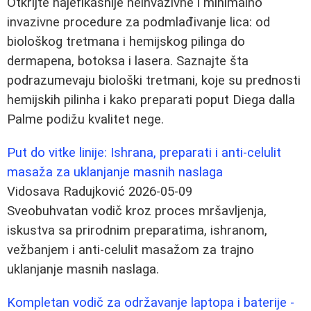
Otkrijte najefikasnije neinvazivne i minimalno
invazivne procedure za podmlađivanje lica: od
biološkog tretmana i hemijskog pilinga do
dermapena, botoksa i lasera. Saznajte šta
podrazumevaju biološki tretmani, koje su prednosti
hemijskih pilinha i kako preparati poput Diega dalla
Palme podižu kvalitet nege.
Put do vitke linije: Ishrana, preparati i anti-celulit
masaža za uklanjanje masnih naslaga
Vidosava Radujković
2026-05-09
Sveobuhvatan vodič kroz proces mršavljenja,
iskustva sa prirodnim preparatima, ishranom,
vežbanjem i anti-celulit masažom za trajno
uklanjanje masnih naslaga.
Kompletan vodič za održavanje laptopa i baterije -