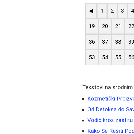
◀
1
2
3
19
20
21
2
36
37
38
3
53
54
55
5
Tekstovi na srodnim
Kozmetički Proizvo
Od Detoksa do Savr
Vodič kroz zaštitu 
Kako Se Rešiti Pod