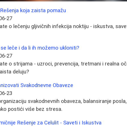
: Rešenja koja zaista pomažu
06-27
e o lečenju gljivičnih infekcija noktiju - iskustva, save
 se leče i da li ih možemo ukloniti?
06-27
te o strijama - uzroci, prevencija, tretmani i realna oče
zaista deluju?
nizovati Svakodnevne Obaveze
06-23
organizaciju svakodnevnih obaveza, balansiranje posla
ako postići više bez stresa.
ičnije Rešenje za Celulit - Saveti i Iskustva