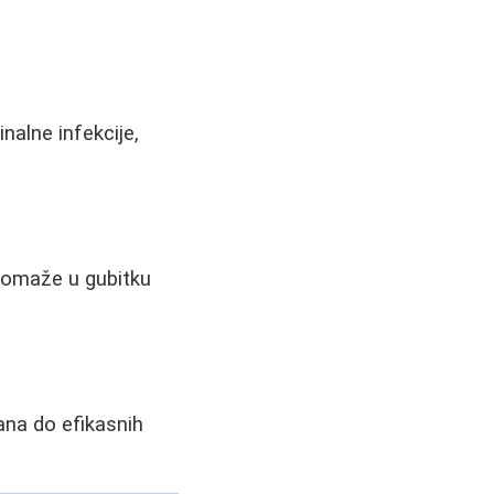
alne infekcije,
 pomaže u gubitku
ana do efikasnih