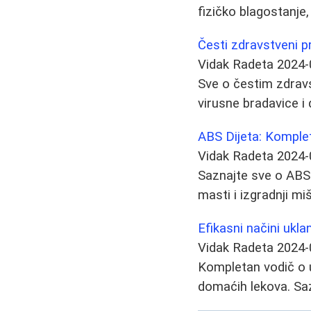
fizičko blagostanje
Česti zdravstveni p
Vidak Radeta
2024-
Sve o čestim zdravs
virusne bradavice i 
ABS Dijeta: Komple
Vidak Radeta
2024-
Saznajte sve o ABS 
masti i izgradnji miš
Efikasni načini ukl
Vidak Radeta
2024-
Kompletan vodič o u
domaćih lekova. Saz