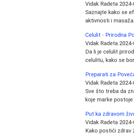
Vidak Radeta
2024-
Saznajte kako se efi
aktivnosti i masaža.
Celulit - Prirodna P
Vidak Radeta
2024-
Da li je celulit pri
celulitu, kako se bo
Preparati za Poveća
Vidak Radeta
2024-
Sve što treba da zn
koje marke postoje i
Put ka zdravom živo
Vidak Radeta
2024-
Kako postići zdrav