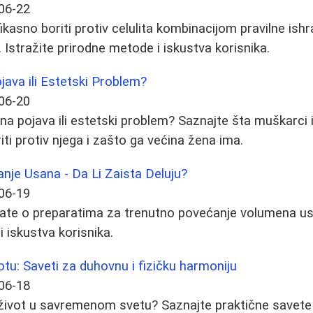
06-22
kasno boriti protiv celulita kombinacijom pravilne ishr
 Istražite prirodne metode i iskustva korisnika.
ojava ili Estetski Problem?
06-20
rodna pojava ili estetski problem? Saznajte šta muškarci
riti protiv njega i zašto ga većina žena ima.
nje Usana - Da Li Zaista Deluju?
06-19
ate o preparatima za trenutno povećanje volumena usan
 iskustva korisnika.
tu: Saveti za duhovnu i fizičku harmoniju
06-18
 život u savremenom svetu? Saznajte praktične savete