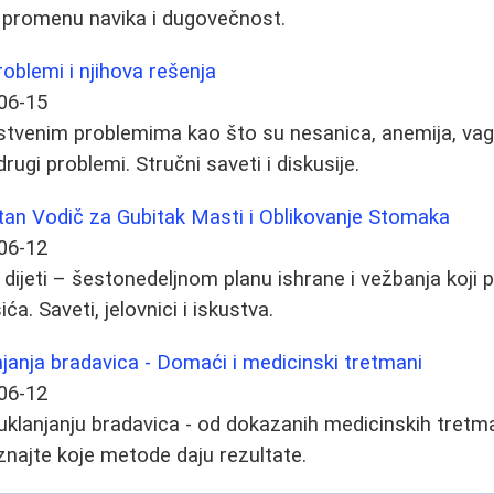
, promenu navika i dugovečnost.
roblemi i njihova rešenja
06-15
tvenim problemima kao što su nesanica, anemija, vagin
drugi problemi. Stručni saveti i diskusije.
tan Vodič za Gubitak Masti i Oblikovanje Stomaka
06-12
dijeti – šestonedeljnom planu ishrane i vežbanja koji
ića. Saveti, jelovnici i iskustva.
anjanja bradavica - Domaći i medicinski tretmani
06-12
klanjanju bradavica - od dokazanih medicinskih tretm
najte koje metode daju rezultate.