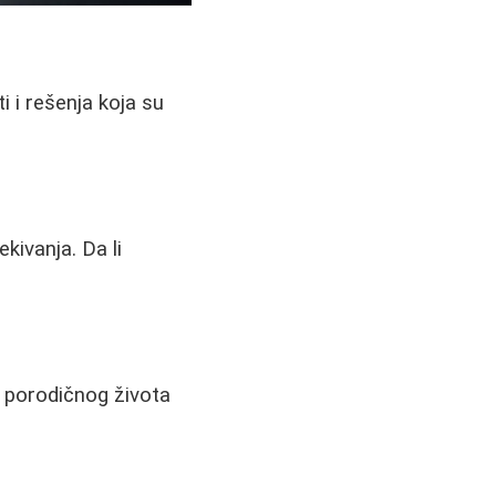
ti i rešenja koja su
kivanja. Da li
, porodičnog života