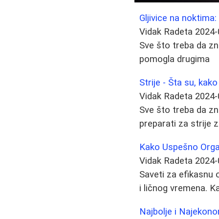
Gljivice na noktima
Vidak Radeta
2024-
Sve što treba da znat
pomogla drugima
Strije - Šta su, kako
Vidak Radeta
2024-
Sve što treba da zna
preparati za strije 
Kako Uspešno Orga
Vidak Radeta
2024-
Saveti za efikasnu 
i ličnog vremena. K
Najbolje i Najekonom