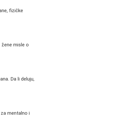
ane, fizičke
 i žene misle o
a. Da li deluju,
 za mentalno i