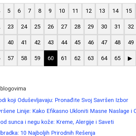
4
5
6
7
8
9
10
11
12
13
14
15
2
23
24
25
26
27
28
29
30
31
32
9
40
41
42
43
44
45
46
47
48
49
6
57
58
59
60
61
62
63
64
65
▶
 blogovima
di koji Oduševljavaju: Pronađite Svoj Savršen Izbor
šene Linije: Kako Efikasno Ukloniti Masne Naslage i C
od sunca i negu kože: Kreme, Alergije i Saveti
bradka: 10 Najboljih Prirodnih Rešenja