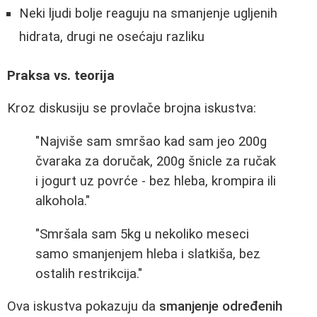
Neki ljudi bolje reaguju na smanjenje ugljenih
hidrata, drugi ne osećaju razliku
Praksa vs. teorija
Kroz diskusiju se provlače brojna iskustva:
"Najviše sam smršao kad sam jeo 200g
čvaraka za doručak, 200g šnicle za ručak
i jogurt uz povrće - bez hleba, krompira ili
alkohola."
"Smršala sam 5kg u nekoliko meseci
samo smanjenjem hleba i slatkiša, bez
ostalih restrikcija."
Ova iskustva pokazuju da
smanjenje određenih