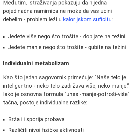
Međutim, istraživanja pokazuju da nijedna
pojedinačna namirnica ne može da vas učini
debelim - problem leži u
kalorijskom suficitu
:
Jedete više nego što trošite - dobijate na težini
Jedete manje nego što trošite - gubite na težini
Individualni metabolizam
Kao što jedan sagovornik primećuje: "Naše telo je
inteligentno - neko telo zadržava više, neko manje."
Iako je osnovna formula "unesi-manje-potroši-više"
tačna, postoje individualne razlike:
Brža ili sporija probava
Različiti nivoi fizičke aktivnosti