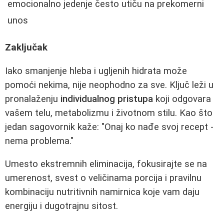
emocionalno jedenje često utiču na prekomerni
unos
Zaključak
Iako smanjenje hleba i ugljenih hidrata može
pomoći nekima, nije neophodno za sve. Ključ leži u
pronalaženju
individualnog pristupa
koji odgovara
vašem telu, metabolizmu i životnom stilu. Kao što
jedan sagovornik kaže: "Onaj ko nađe svoj recept -
nema problema."
Umesto ekstremnih eliminacija, fokusirajte se na
umerenost, svest o veličinama porcija i pravilnu
kombinaciju nutritivnih namirnica koje vam daju
energiju i dugotrajnu sitost.