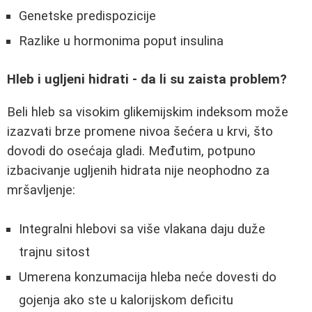
Genetske predispozicije
Razlike u hormonima poput insulina
Hleb i ugljeni hidrati - da li su zaista problem?
Beli hleb sa visokim glikemijskim indeksom može
izazvati brze promene nivoa šećera u krvi, što
dovodi do osećaja gladi. Međutim, potpuno
izbacivanje ugljenih hidrata nije neophodno za
mršavljenje:
Integralni hlebovi sa više vlakana daju duže
trajnu sitost
Umerena konzumacija hleba neće dovesti do
gojenja ako ste u kalorijskom deficitu