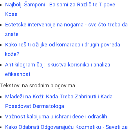
Najbolji Šamponi i Balsami za Različite Tipove
Kose
Estetske intervencije na nogama - sve što treba da
znate
Kako rešiti ožiljke od komaraca i drugih povreda
kože?
Antikilogram čaj: Iskustva korisnika i analiza
efikasnosti
Tekstovi na srodnim blogovima
Mladeži na Koži: Kada Treba Zabrinuti i Kada
Posedovat Dermatologa
Važnost kalcijuma u ishrani dece i odraslih
Kako Odabrati Odgovarajuću Kozmetiku - Saveti za