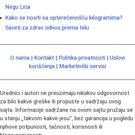
Negu Lica
Kako se nositi sa opterećenošću kilogramima?
Saveti za zdrav odnos prema telu
O nama
|
Kontakt
|
Politika privatnosti
|
Uslovi
korišćenja
|
Marketinški servisi
Urednici i autori ne preuzimaju nikakvu odgovornost
za bilo kakve greške ili propuste u sadržaju ovog
sajta. Informacije sadržane na ovom sajtu pružaju se
u stanju „takvom kakve jesu“, bez garancija u pogledu
njihove potpunosti, tačnosti, korisnosti ili