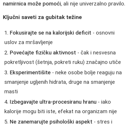
namirnica može pomoći
, ali nije univerzalno pravilo.
Ključni saveti za gubitak težine
Fokusirajte se na kalorijski deficit
- osnovni
uslov za mršavljenje
Povećajte fizičku aktivnost
- čak i nesvesna
pokretljivost (šetnja, pokreti ruku) značajno utiče
Eksperimentišite
- neke osobe bolje reaguju na
smanjenje ugljenih hidrata, druge na smanjenje
masti
Izbegavajte ultra-procesiranu hranu
- iako
kalorije mogu biti iste, efekat na organizam nije
Ne zanemarujte psihološki aspekt
- stres i