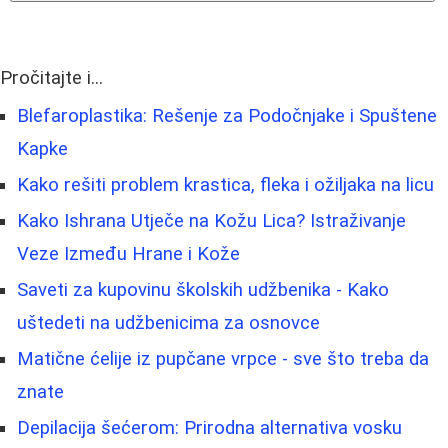
Pročitajte i...
Blefaroplastika: Rešenje za Podočnjake i Spuštene
Kapke
Kako rešiti problem krastica, fleka i ožiljaka na licu
Kako Ishrana Utječe na Kožu Lica? Istraživanje
Veze Između Hrane i Kože
Saveti za kupovinu školskih udžbenika - Kako
uštedeti na udžbenicima za osnovce
Matične ćelije iz pupčane vrpce - sve što treba da
znate
Depilacija šećerom: Prirodna alternativa vosku