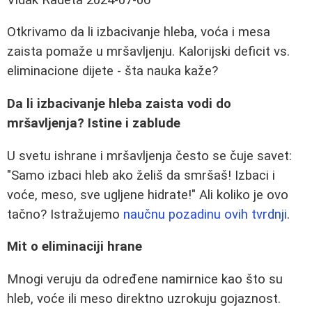
Otkrivamo da li izbacivanje hleba, voća i mesa
zaista pomaže u mršavljenju. Kalorijski deficit vs.
eliminacione dijete - šta nauka kaže?
Da li izbacivanje hleba zaista vodi do
mršavljenja? Istine i zablude
U svetu ishrane i mršavljenja često se čuje savet:
"Samo izbaci hleb ako želiš da smršaš! Izbaci i
voće, meso, sve ugljene hidrate!" Ali koliko je ovo
tačno? Istražujemo
naučnu pozadinu ovih tvrdnji
.
Mit o eliminaciji hrane
Mnogi veruju da određene namirnice kao što su
hleb, voće ili meso direktno uzrokuju gojaznost.