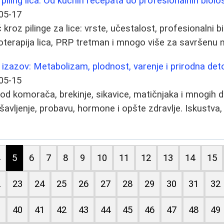
 piling lica: Od kućnih recepata do profesionalnih biol
05-17
roz pilinge za lice: vrste, učestalost, profesionalni bi
zoterapija lica, PRP tretman i mnogo više za savršenu 
ki izazov: Metabolizam, plodnost, varenje i prirodna det
05-15
vi od komorača, brekinje, sikavice, matičnjaka i mnogih d
šavljenje, probavu, hormone i opšte zdravlje. Iskustva
4
5
6
7
8
9
10
11
12
13
14
15
2
23
24
25
26
27
28
29
30
31
32
9
40
41
42
43
44
45
46
47
48
49