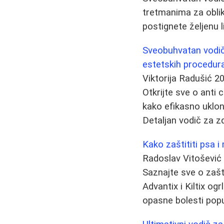
tretmanima za oblik
postignete željenu li
Sveobuhvatan vodič 
estetskih procedur
Viktorija Radušić
20
Otkrijte sve o anti c
kako efikasno uklon
Detaljan vodič za z
Kako zaštititi psa i
Radoslav Vitošević
Saznajte sve o zašti
Advantix i Kiltix ogr
opasne bolesti popu