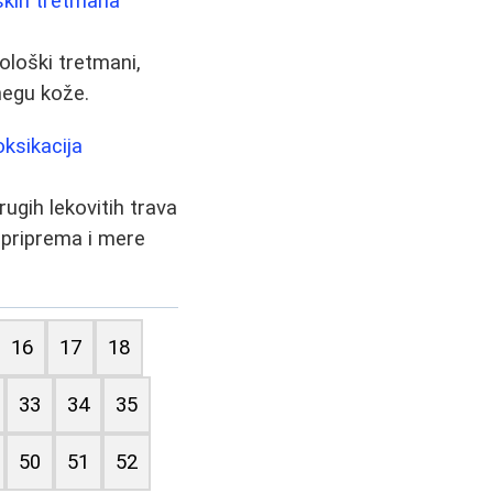
oških tretmana
ološki tretmani,
negu kože.
oksikacija
rugih lekovitih trava
, priprema i mere
16
17
18
33
34
35
50
51
52