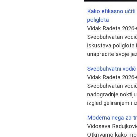
Kako efikasno učiti
poliglota
Vidak Radeta
2026-
Sveobuhvatan vodič 
iskustava poliglota i
unapredite svoje jez
Sveobuhvatni vodič
Vidak Radeta
2026-
Sveobuhvatan vodič
nadogradnje noktiju
izgled geliranjem i i
Moderna nega za tru
Vidosava Radujkovi
Otkrivamo kako moder