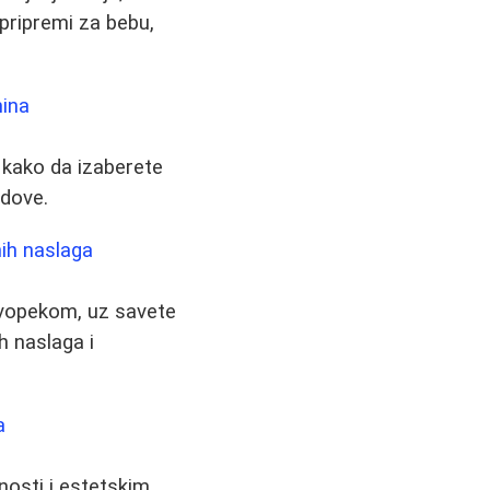
pripremi za bebu,
mina
i kako da izaberete
ndove.
nih naslaga
dvopekom, uz savete
h naslaga i
a
nosti i estetskim