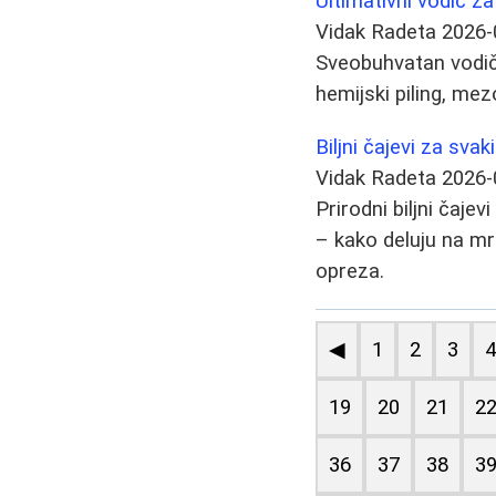
Ultimativni vodič za
Vidak Radeta
2026-
Sveobuhvatan vodič k
hemijski piling, me
Biljni čajevi za sva
Vidak Radeta
2026-
Prirodni biljni čaje
– kako deluju na mr
opreza.
◀
1
2
3
19
20
21
2
36
37
38
3