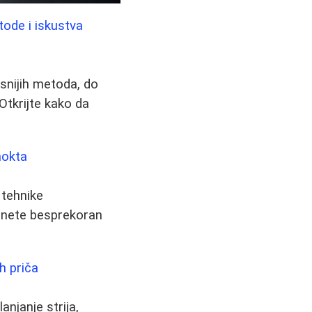
tode i iskustva
asnijih metoda, do
 Otkrijte kako da
nokta
 tehnike
ignete besprekoran
h priča
njanje strija,