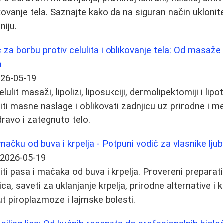
ovanje tela. Saznajte kako da na siguran način ukloni
niju.
za borbu protiv celulita i oblikovanje tela: Od masaž
a
26-05-19
elulit masaži, lipolizi, liposukciji, dermolipektomiji i li
iti masne naslage i oblikovati zadnjicu uz prirodne i 
dravo i zategnuto telo.
 mačku od buva i krpelja - Potpuni vodič za vlasnike lj
2026-05-19
ti pasa i mačaka od buva i krpelja. Provereni preparati
lica, saveti za uklanjanje krpelja, prirodne alternative i
t piroplazmoze i lajmske bolesti.