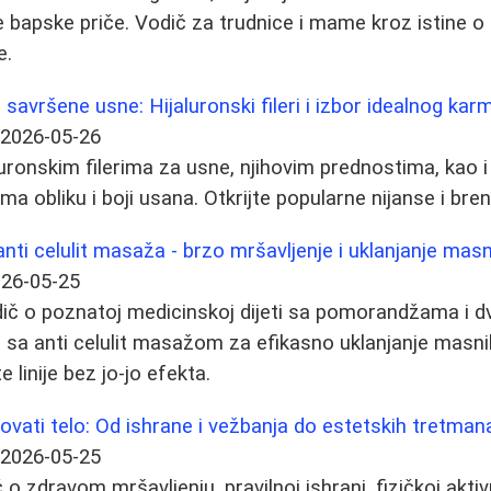
 bapske priče. Vodič za trudnice i mame kroz istine o 
e.
savršene usne: Hijaluronski fileri i izbor idealnog kar
2026-05-26
luronskim filerima za usne, njihovim prednostima, kao 
a obliku i boji usana. Otkrijte popularne nijanse i bre
anti celulit masaža - brzo mršavljenje i uklanjanje mas
26-05-25
odič o poznatoj medicinskoj dijeti sa pomorandžama i 
 sa anti celulit masažom za efikasno uklanjanje masni
 linije bez jo-jo efekta.
kovati telo: Od ishrane i vežbanja do estetskih tretman
2026-05-25
 zdravom mršavljenju, pravilnoj ishrani, fizičkoj aktiv