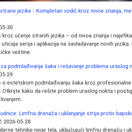
 strane jezike - Kompletan vodič kroz nivoe znanja, me
05-30
kroz učenje stranih jezika – od nivoa znanja i najefik
 uticaja serija i aplikacija na savladavanje novih jezika.
ičke veštine.
 za podmlađivanje šaka i rešavanje problema uraslog 
05-29
 o estetskom podmlađivanju šaka kroz profesionalne
. Otkrijte kako da rešite problem uraslog nokta i post
zlivanjem.
dnice: Limfna drenaža i uklanjanje strija protiv bapski
ć
2026-05-28
ne tehnike nege tela, uključujući limfnu drenažu i ukla