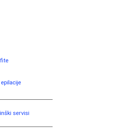
fite
epilacije
nški servisi