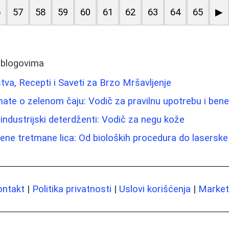
6
57
58
59
60
61
62
63
64
65
▶
 blogovima
tva, Recepti i Saveti za Brzo Mršavljenje
nate o zelenom čaju: Vodič za pravilnu upotrebu i bene
 industrijski deterdženti: Vodič za negu kože
ne tretmane lica: Od bioloških procedura do laserske 
ontakt
|
Politika privatnosti
|
Uslovi korišćenja
|
Marketi