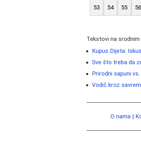
53
54
55
5
Tekstovi na srodnim
Kupus Dijeta: Iskus
Sve što treba da z
Prirodni sapuni vs.
Vodič kroz savreme
O nama
|
K