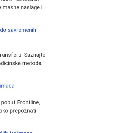
te masne naslage i
e do savremenih
potransferu. Saznajte
medicinske metode.
ubimaca
 poput Frontline,
 kako prepoznati