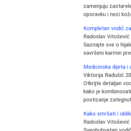
zamenjuju zastarele
oporavku i nezi kož
Kompletan vodič za 
Radoslav Vitošević
Saznajte sve o hija
savršeni karmin prem
Medicinska dijeta i 
Viktorija Radušić
20
Otkrijte detaljan v
kako je kombinovati
postizanje zategnute
Kako smršati i obli
Radoslav Vitošević
Sveobuhvatan vodič o