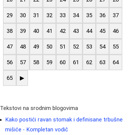
29
30
31
32
33
34
35
36
37
38
39
40
41
42
43
44
45
46
47
48
49
50
51
52
53
54
55
56
57
58
59
60
61
62
63
64
65
▶
Tekstovi na srodnim blogovima
Kako postići ravan stomak i definisane trbušne
mišiće - Kompletan vodič