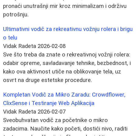
pronaći unutrašnji mir kroz minimalizam i održivu
potrošnju.
Ultimativni vodič za rekreativnu vožnju rolera i brigu
o telu
Vidak Radeta
2026-02-08
Sve što treba da znate o rekreativnoj vožnji rolera:
odabir opreme, savladavanje tehnike, bezbednost, i
kako ova aktivnost utiče na oblikovanje tela, uz
osvrt na druge estetske procedure.
Kompletan Vodič za Mikro Zaradu: Crowdflower,
ClixSense i Testiranje Web Aplikacija
Vidak Radeta
2026-02-07
Sveobuhvatan vodič za početnike o mikro
zadacima. Naučite kako početi, dostići nivo, raditi