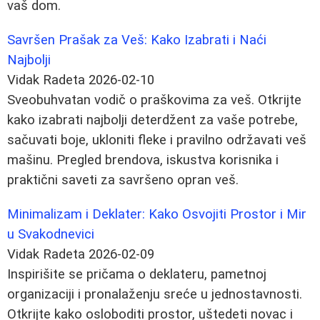
vaš dom.
Savršen Prašak za Veš: Kako Izabrati i Naći
Najbolji
Vidak Radeta
2026-02-10
Sveobuhvatan vodič o praškovima za veš. Otkrijte
kako izabrati najbolji deterdžent za vaše potrebe,
sačuvati boje, ukloniti fleke i pravilno održavati veš
mašinu. Pregled brendova, iskustva korisnika i
praktični saveti za savršeno opran veš.
Minimalizam i Deklater: Kako Osvojiti Prostor i Mir
u Svakodnevici
Vidak Radeta
2026-02-09
Inspirišite se pričama o deklateru, pametnoj
organizaciji i pronalaženju sreće u jednostavnosti.
Otkrijte kako osloboditi prostor, uštedeti novac i