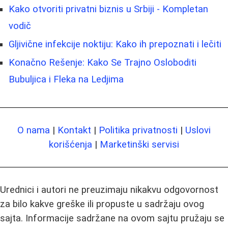
Kako otvoriti privatni biznis u Srbiji - Kompletan
vodič
Gljivične infekcije noktiju: Kako ih prepoznati i lečiti
Konačno Rešenje: Kako Se Trajno Osloboditi
Bubuljica i Fleka na Ledjima
O nama
|
Kontakt
|
Politika privatnosti
|
Uslovi
korišćenja
|
Marketinški servisi
Urednici i autori ne preuzimaju nikakvu odgovornost
za bilo kakve greške ili propuste u sadržaju ovog
sajta. Informacije sadržane na ovom sajtu pružaju se