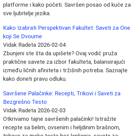
platforme i kako početi. Savršen posao od kuće za
sve ljubitelje jezika.
Kako Izabrati Perspektivan Fakultet: Saveti za One
koji Se Dvoume
Vidak Radeta
2026-02-04
Zbunjeni ste šta da upišete? Ovaj vodič pruža
praktične savete za izbor fakulteta, balansirajući
između ličnih afiniteta i tržišnih potreba. Saznajte
kako doneti pravu odluku.
Savršene Palačinke: Recepti, Trikovi i Saveti za
Bezgrešno Testo
Vidak Radeta
2026-02-03
Otkrivamo tajne savršenih palačinki! Istražite
recepte sa belim, ovsenim i heljdinim brašnom,
trikove za meko testo bez lepljenja, savete za