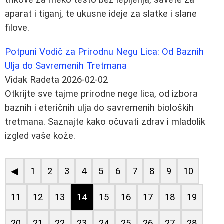
aparat i tiganj, te ukusne ideje za slatke i slane
filove.
Potpuni Vodič za Prirodnu Negu Lica: Od Baznih
Ulja do Savremenih Tretmana
Vidak Radeta
2026-02-02
Otkrijte sve tajme prirodne nege lica, od izbora
baznih i eteričnih ulja do savremenih bioloških
tretmana. Saznajte kako očuvati zdrav i mladolik
izgled vaše kože.
◀
1
2
3
4
5
6
7
8
9
10
11
12
13
14
15
16
17
18
19
20
21
22
23
24
25
26
27
28