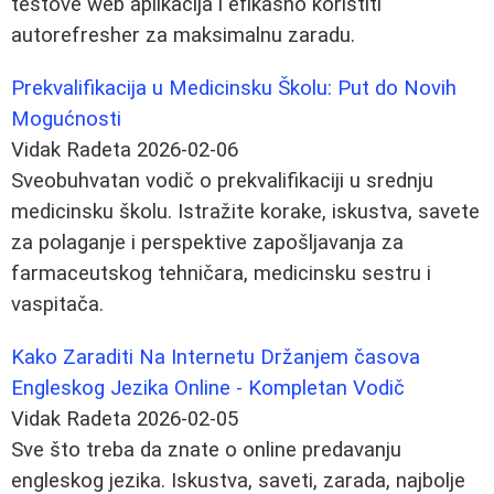
testove web aplikacija i efikasno koristiti
autorefresher za maksimalnu zaradu.
Prekvalifikacija u Medicinsku Školu: Put do Novih
Mogućnosti
Vidak Radeta
2026-02-06
Sveobuhvatan vodič o prekvalifikaciji u srednju
medicinsku školu. Istražite korake, iskustva, savete
za polaganje i perspektive zapošljavanja za
farmaceutskog tehničara, medicinsku sestru i
vaspitača.
Kako Zaraditi Na Internetu Držanjem časova
Engleskog Jezika Online - Kompletan Vodič
Vidak Radeta
2026-02-05
Sve što treba da znate o online predavanju
engleskog jezika. Iskustva, saveti, zarada, najbolje