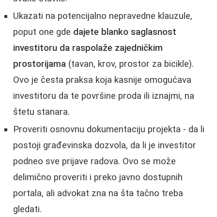
Ukazati na potencijalno nepravedne klauzule,
poput one gde
dajete blanko saglasnost
investitoru da raspolaže zajedničkim
prostorijama
(tavan, krov, prostor za bicikle).
Ovo je česta praksa koja kasnije omogućava
investitoru da te površine proda ili iznajmi, na
štetu stanara.
Proveriti osnovnu dokumentaciju projekta - da li
postoji građevinska dozvola, da li je investitor
podneo sve prijave radova. Ovo se može
delimično proveriti i preko javno dostupnih
portala, ali advokat zna na šta tačno treba
gledati.