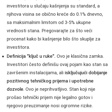
investitora u slučaju kašnjenja su standard, a
njihova visina se obično kreće do 0.1% dnevno,
sa maksimalnim limitom od 3-5% ukupne
vrednosti stana. Pregovarajte za što veći
procenat kako bi kašnjenje bilo što skuplje za
investitora.
Definicija "ključ u ruke".
Ovo je klasična zamka.
Investitori često definišu ovaj pojam kao stan sa
završenim instalacijama, ali
isključujući dobijanje
pozitivnog tehničkog prijema i upotrebne
dozvole
. Ovo je neprihvatljivo. Stan koji nije
prošao tehnički prijem nije legalno gotov i
njegovo preuzimanje nosi ogromne rizike.