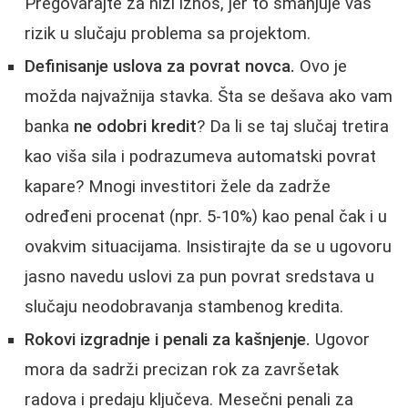
Pregovarajte za niži iznos, jer to smanjuje vaš
rizik u slučaju problema sa projektom.
Definisanje uslova za povrat novca.
Ovo je
možda najvažnija stavka. Šta se dešava ako vam
banka
ne odobri kredit
? Da li se taj slučaj tretira
kao viša sila i podrazumeva automatski povrat
kapare? Mnogi investitori žele da zadrže
određeni procenat (npr. 5-10%) kao penal čak i u
ovakvim situacijama. Insistirajte da se u ugovoru
jasno navedu uslovi za pun povrat sredstava u
slučaju neodobravanja stambenog kredita.
Rokovi izgradnje i penali za kašnjenje.
Ugovor
mora da sadrži precizan rok za završetak
radova i predaju ključeva. Mesečni penali za