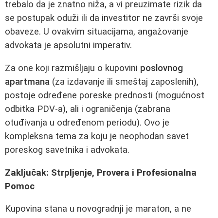
trebalo da je znatno niža, a vi preuzimate rizik da
se postupak oduži ili da investitor ne završi svoje
obaveze. U ovakvim situacijama, angažovanje
advokata je apsolutni imperativ.
Za one koji razmišljaju o kupovini
poslovnog
apartmana
(za izdavanje ili smeštaj zaposlenih),
postoje određene poreske prednosti (mogućnost
odbitka PDV-a), ali i ograničenja (zabrana
otuđivanja u određenom periodu). Ovo je
kompleksna tema za koju je neophodan savet
poreskog savetnika i advokata.
Zaključak: Strpljenje, Provera i Profesionalna
Pomoc
Kupovina stana u novogradnji je maraton, a ne