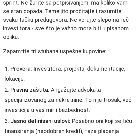
sprint. Ne žurite sa potpisivanjem, ma koliko vam
se stan dopada. Temeljito pročitajte i razumite
svaku tačku predugovora. Ne verujte slepo na reč
investitora - sve što je važno mora biti u pisanom
obliku.
Zapamtite tri stubana uspešne kupovine:
Provera:
Investitora, projekta, dokumentacije,
lokacije.
Pravna zaštita:
Angažujte advokata
specijalizovanog za nekretnine. To nije trošak, već
investicija u vaš mir i bezbednost.
Jasno definisani uslovi:
Posebno oni koji se tiču
finansiranja (neodobren kredit), faza plaćanja