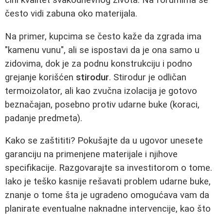
čini kvalitet svakodnevnog života. Na forumima se
često vidi zabuna oko materijala.
Na primer, kupcima se često kaže da zgrada ima
"kamenu vunu", ali se ispostavi da je ona samo u
zidovima, dok je za podnu konstrukciju i podno
grejanje korišćen
stirodur
. Stirodur je odličan
termoizolator, ali kao zvučna izolacija je gotovo
beznačajan, posebno protiv udarne buke (koraci,
padanje predmeta).
Kako se zaštititi? Pokušajte da u ugovor unesete
garanciju na primenjene materijale i njihove
specifikacije. Razgovarajte sa investitorom o tome.
Iako je teško kasnije rešavati problem udarne buke,
znanje o tome šta je ugradeno omogućava vam da
planirate eventualne naknadne intervencije, kao što