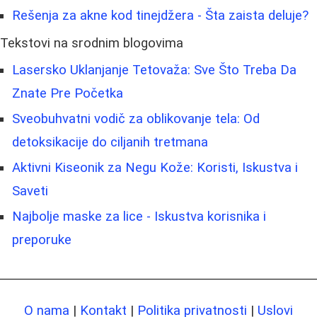
Rešenja za akne kod tinejdžera - Šta zaista deluje?
Tekstovi na srodnim blogovima
Lasersko Uklanjanje Tetovaža: Sve Što Treba Da
Znate Pre Početka
Sveobuhvatni vodič za oblikovanje tela: Od
detoksikacije do ciljanih tretmana
Aktivni Kiseonik za Negu Kože: Koristi, Iskustva i
Saveti
Najbolje maske za lice - Iskustva korisnika i
preporuke
O nama
|
Kontakt
|
Politika privatnosti
|
Uslovi