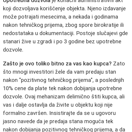
Upotrebna dozvola
je konačni administrativni akt
koji dozvoljava korišćenje objekta. Njeno izdavanje
može potrajati mesecima, a nekada i godinama
nakon tehničkog prijema, zbog spore birokratije ili
nedostataka u dokumentaciji. Postoje slučajevi gde
stanari žive u zgradi i po 3 godine bez upotrebne
dozvole.
Zašto je ovo toliko bitno za vas kao kupca?
Zato
što mnogi investitori žele da vam predaju stan
nakon "pozitivnog tehničkog prijema", a poslednjih
10% cene da plate tek nakon dobijanja upotrebne
dozvole. Ovaj mehanizam delimično štiti kupca, ali
vas i dalje ostavlja da živite u objektu koji nije
formalno završen. Insistirajte da se u ugovoru
jasno navede da je predaja stana moguća tek
nakon dobijanja pozitivnog tehničkog prijema, a da