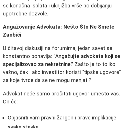
se konačna isplata i uknjižba vrše po dobijanju
upotrebne dozvole.
Angažovanje Advokata: Nešto Što Ne Smete
Zaobići
U čitavoj diskusiji na forumima, jedan savet se
konstantno ponavlja:
"Angažujte advokata koji se
specijalizovao za nekretnine."
Zašto je to toliko
važno, čak i ako investitor koristi "tipske ugovore"
za koje tvrde da se ne mogu menjati?
Advokat neće samo pročitati ugovor umesto vas.
On će:
Objasniti vam pravni žargon i prave implikacije
svake stavke.