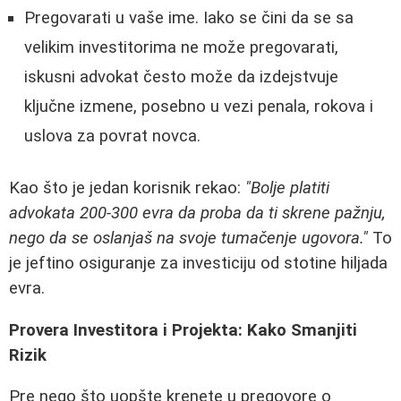
Pregovarati u vaše ime. Iako se čini da se sa
velikim investitorima ne može pregovarati,
iskusni advokat često može da izdejstvuje
ključne izmene, posebno u vezi penala, rokova i
uslova za povrat novca.
Kao što je jedan korisnik rekao:
"Bolje platiti
advokata 200-300 evra da proba da ti skrene pažnju,
nego da se oslanjaš na svoje tumačenje ugovora."
To
je jeftino osiguranje za investiciju od stotine hiljada
evra.
Provera Investitora i Projekta: Kako Smanjiti
Rizik
Pre nego što uopšte krenete u pregovore o