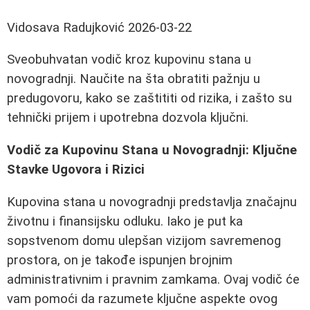
Vidosava Radujković
2026-03-22
Sveobuhvatan vodič kroz kupovinu stana u
novogradnji. Naučite na šta obratiti pažnju u
predugovoru, kako se zaštititi od rizika, i zašto su
tehnički prijem i upotrebna dozvola ključni.
Vodič za Kupovinu Stana u Novogradnji: Ključne
Stavke Ugovora i Rizici
Kupovina stana u novogradnji predstavlja značajnu
životnu i finansijsku odluku. Iako je put ka
sopstvenom domu ulepšan vizijom savremenog
prostora, on je takođe ispunjen brojnim
administrativnim i pravnim zamkama. Ovaj vodič će
vam pomoći da razumete ključne aspekte ovog