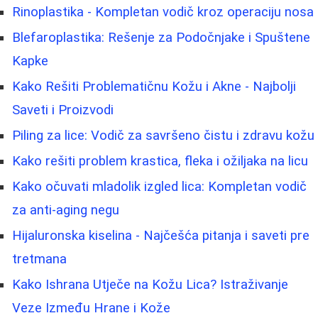
Rinoplastika - Kompletan vodič kroz operaciju nosa
Blefaroplastika: Rešenje za Podočnjake i Spuštene
Kapke
Kako Rešiti Problematičnu Kožu i Akne - Najbolji
Saveti i Proizvodi
Piling za lice: Vodič za savršeno čistu i zdravu kožu
Kako rešiti problem krastica, fleka i ožiljaka na licu
Kako očuvati mladolik izgled lica: Kompletan vodič
za anti-aging negu
Hijaluronska kiselina - Najčešća pitanja i saveti pre
tretmana
Kako Ishrana Utječe na Kožu Lica? Istraživanje
Veze Između Hrane i Kože