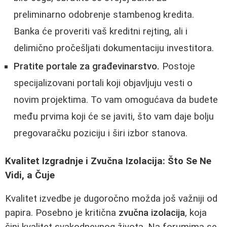
preliminarno odobrenje stambenog kredita.
Banka će proveriti vaš kreditni rejting, ali i
delimično pročešljati dokumentaciju investitora.
Pratite portale za građevinarstvo.
Postoje
specijalizovani portali koji objavljuju vesti o
novim projektima. To vam omogućava da budete
među prvima koji će se javiti, što vam daje bolju
pregovaračku poziciju i širi izbor stanova.
Kvalitet Izgradnje i Zvučna Izolacija: Što Se Ne
Vidi, a Čuje
Kvalitet izvedbe je dugoročno možda još važniji od
papira. Posebno je kritična
zvučna izolacija
, koja