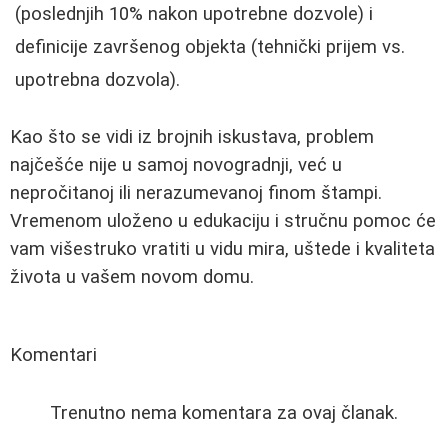
(poslednjih 10% nakon upotrebne dozvole) i
definicije završenog objekta (tehnički prijem vs.
upotrebna dozvola).
Kao što se vidi iz brojnih iskustava, problem
najčešće nije u samoj novogradnji, već u
nepročitanoj ili nerazumevanoj finom štampi.
Vremenom uloženo u edukaciju i stručnu pomoc će
vam višestruko vratiti u vidu mira, uštede i kvaliteta
života u vašem novom domu.
Komentari
Trenutno nema komentara za ovaj članak.