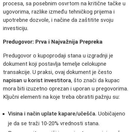
procesa, sa posebnim osvrtom na kritične tačke u
ugovorima, razlike između tehničkog prijema i
upotrebne dozvole, i načine da zaštitite svoju
investiciju.
Predugovor: Prva i Najvažnija Prepreka
Predugovor o kupoprodaji stana u izgradnji je
dokument koji postavlja temelje celokupne
transakcije. U praksi, ovaj dokument je često
napisan u korist investitora
, što znači da kupac
mora biti izuzetno oprezan i uporan u pregovorima.
Ključni elementi na koje treba obratiti pažnju su:
Visina i način uplate kapare/učešća.
Uobičajeno
je da se traži 10-20% vrednosti stana.