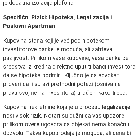
je dodatna izolacija plafona.
Specifični Rizici: Hipoteka, Legalizacija i
Poslovni Apartmani
Kupovina stana koji je već pod hipotekom
investitorove banke je moguća, ali zahteva
pažljivost. Prilikom vaše kupovine, vaša banka će
sredstva iz kredita direktno uputiti banci investitora
da se hipoteka podmiri. Ključno je da advokat
proveri da li su svi prethodni potezi (osnivanje
prava svojine na investitora) urađeni kako treba.
Kupovina nekretnine koja je u procesu
legalizacije
nosi visok rizik. Notari su dužni da vas upozore
prilikom overe ugovora da objekat nema konačnu
dozvolu. Takva kupoprodaja je moguća, ali cena bi