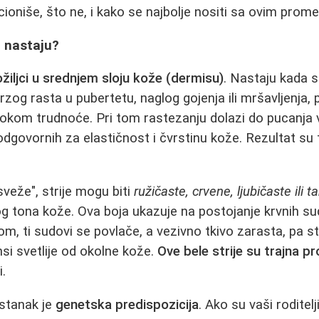
cioniše, što ne, i kako se najbolje nositi sa ovim prom
o nastaju?
ožiljci u srednjem sloju kože (dermisu)
. Nastaju kada 
rzog rasta u pubertetu, naglog gojenja ili mršavljenja,
 tokom trudnoće. Pri tom rastezanju dolazi do pucanja v
odgovornih za elastičnost i čvrstinu kože. Rezultat su 
sveže", strije mogu biti
ružičaste, crvene, ljubičaste il
g tona kože. Ova boja ukazuje na postojanje krvnih s
m, ti sudovi se povlače, a vezivno tkivo zarasta, pa st
ansi svetlije od okolne kože.
Ove bele strije su trajna p
i.
astanak je
genetska predispozicija
. Ako su vaši roditelji