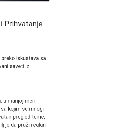
i Prihvatanje
, preko iskustava sa
ani saveti iz
, u manjoj meri,
 sa kojim se mnogi
vatan pregled teme,
lj je da pruži realan