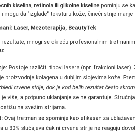
cnih kiselina, retinola ili glikolne kiseline
pominju se kao
a i mogu da "izglade" teksturu kože, čineći strije manje 
mani: Laser, Mezoterapija, BeautyTek
 rezultate, mnogi se okreću profesionalnim tretmanim
u:
je:
Postoje različiti tipovi lasera (npr. frakcioni laser)
ije proizvodnje kolagena u dubljim slojevima kože. Pr
bledi crvene strije, dok je kod belih rezultat često skromn
 je više, a potpuno uklanjanje se ne garantuje. Stručnj
 postižu na svežim strijama.
t:
Ovaj tretman se spominje kao efikasan za ublažavanj
da u 30% slučajeva čak ni crvene strije ne reaguju dovol