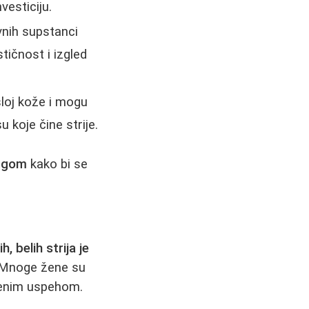
vesticiju.
nih supstanci
stičnost i izgled
sloj kože i mogu
 koje čine strije.
urgom
kako bi se
, belih strija je
 Mnoge žene su
čenim uspehom.