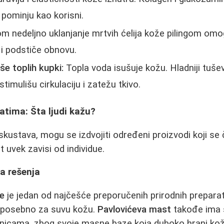
 pominju kao korisni.
 nedeljno uklanjanje mrtvih ćelija kože pilingom omo
 i podstiče obnovu.
še toplih kupki:
Topla voda isušuje kožu. Hladniji tuševi
 stimulišu cirkulaciju i zatežu tkivo.
atima: Šta ljudi kažu?
skustava, mogu se izdvojiti određeni proizvodi koji se
uvek zavisi od individue.
a rešenja
je
je jedan od najčešće preporučenih prirodnih preparat
e posebno za suvu kožu.
Pavlovićeva mast
takođe ima s
nicama, zbog svoje masne baze koja duboko hrani ko