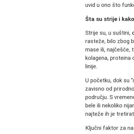
uvid u ono što funk
Šta su strije i kak
Strije su, u suštini,
rasteže, bilo zbog b
mase ili, najčešće,
kolagena, proteina 
linije.
U početku, dok su "
zavisno od prirodno
području. S vremeno
bele ili nekoliko nij
najteže ih je tretirat
Ključni faktor za n