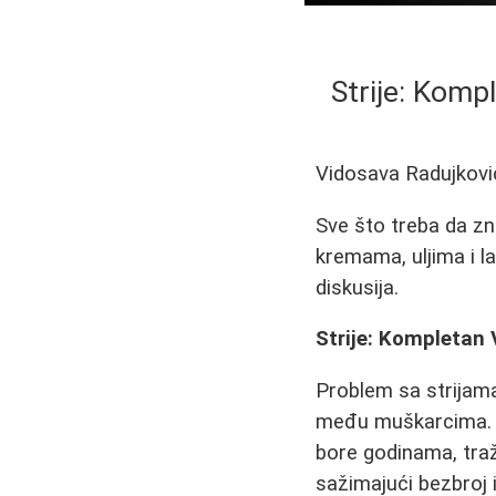
Strije: Komp
Vidosava Radujkovi
Sve što treba da zn
kremama, uljima i l
diskusija.
Strije: Kompletan 
Problem sa strijama
među muškarcima. T
bore godinama, traž
sažimajući bezbroj i