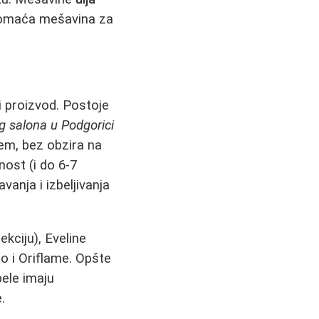
domaća mešavina za
i proizvod. Postoje
og salona u Podgorici
lem, bez obzira na
nost (i do 6-7
anja i izbeljivanja
ekciju), Eveline
ao i Oriflame. Opšte
bele imaju
.