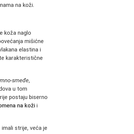
enama na koži.
se koža naglo
 povećanja mišićne
lakana elastina i
te karakteristične
i tamno-smeđe
,
udova u tom
rije postaju biserno
romena na koži
i
 imali strije, veća je