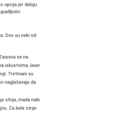
 opcija jer deluju
upadljivim.
a. Ovo su neki od
. Zasniva se na
ema iskustvima,
laser
iji
. Tretmani su
aci naglašavaju da
e strija, mada neki
jno. Za bele strije