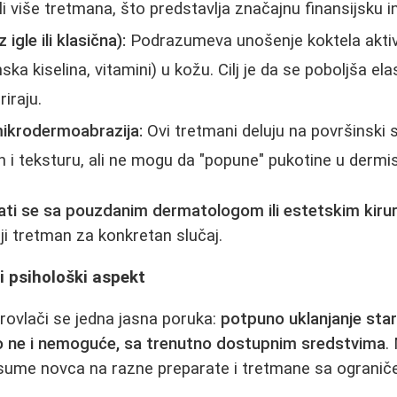
li više tretmana, što predstavlja značajnu finansijsku in
igle ili klasična):
Podrazumeva unošenje koktela aktiv
ska kiselina, vitamini) u kožu. Cilj je da se poboljša ela
riraju.
 mikrodermoabrazija:
Ovi tretmani deluju na površinski 
n i teksturu, ali ne mogu da "popune" pukotine u dermisu
ati se sa pouzdanim dermatologom ili estetskim kir
i tretman za konkretan slučaj.
i psihološki aspekt
rovlači se jedna jasna poruka:
potpuno uklanjanje starih
o ne i nemoguće, sa trenutno dostupnim sredstvima
.
 sume novca na razne preparate i tretmane sa ograni