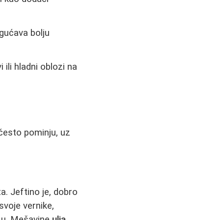
gućava bolju
 ili hladni oblozi na
 često pominju, uz
a. Jeftino je, dobro
voje vernike,
žu. Mešavine
ulja