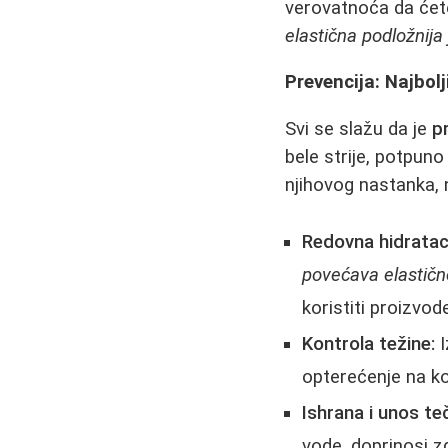
verovatnoća da ćete 
elastična podložnija
Prevencija: Najbolji
Svi se slažu da je
pr
bele strije, potpun
njihovog nastanka, 
Redovna hidratac
povećava elastičn
koristiti proizvod
Kontrola težine:
I
opterećenje na k
Ishrana i unos te
vode, doprinosi z