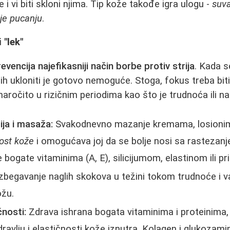
i vi biti skloni njima. Tip kože takođe igra ulogu -
suva
 je pucanju
.
 "lek"
evencija najefikasniji način borbe protiv strija
. Kada 
o ih ukloniti je gotovo nemoguće. Stoga, fokus treba bit
naročito u rizičnim periodima kao što je trudnoća ili n
ija i masaža:
Svakodnevno mazanje kremama, losionima 
ost kože
i omogućava joj da se bolje nosi sa rastezanj
e bogate vitaminima (A, E), silicijumom, elastinom ili pr
zbegavanje naglih skokova u težini tokom trudnoće i v
ožu.
čnosti:
Zdrava ishrana bogata vitaminima i proteinima,
dravlju i elastičnosti kože iznutra. Kolagen i glukozam