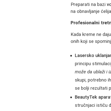
Preparati na bazi
vo
na obnavljanje ćelij
Profesionalni tret
Kada kreme ne daju
onih koji se spominj
Lasersko uklanjan
principu stimulac
može da ublaži i iz
skupi, potrebno ih
se bolji rezultati
BeautyTek apara
stručnjaci ističu 