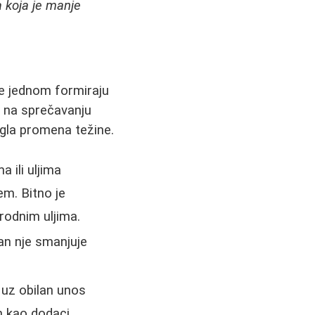
 koja je manje
se jednom formiraju
i na sprečavanju
agla promena težine.
ili uljima
em. Bitno je
irodnim uljima.
an nje smanjuje
 uz obilan unos
in kao dodaci