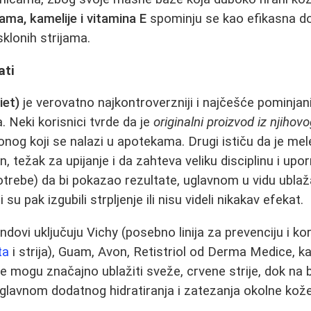
ama, kamelije i vitamina E
spominju se kao efikasna 
sklonih strijama.
ati
iet)
je verovatno najkontroverzniji i najčešće pominjan
. Neki korisnici tvrde da je
originalni proizvod iz njihov
nog koji se nalazi u apotekama. Drugi ističu da je me
, težak za upijanje i da zahteva veliku disciplinu i upor
rebe) da bi pokazao rezultate, uglavnom u vidu ublažav
 su pak izgubili strpljenje ili nisu videli nikakav efekat.
dovi uključuju Vichy (posebno linija za prevenciju i kor
ta
i strija), Guam, Avon, Retistriol od Derma Medice, k
me mogu značajno ublažiti sveže, crvene strije, dok na 
glavnom dodatnog hidratiranja i zatezanja okolne kože