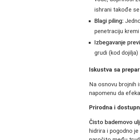
ishrani takođe se
Blagi piling:
Jednom
penetraciju kremi
Izbegavanje previ
grudi (kod dojilja)
Iskustva sa prepar
Na osnovu brojnih i
napomenu da efekat 
Prirodna i dostupn
Čisto bademovo ul
hidrira i pogodno j
naročito među trud