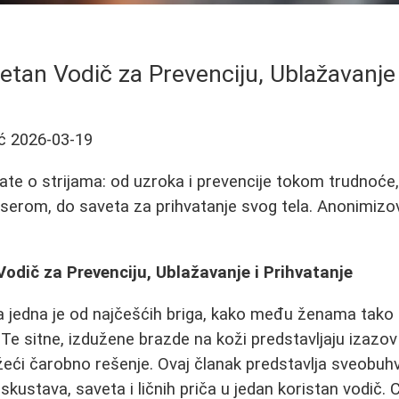
letan Vodič za Prevenciju, Ublažavanje 
ć
2026-03-19
ate o strijama: od uzroka i prevencije tokom trudnoće
aserom, do saveta za prihvatanje svog tela. Anonimizov
Vodič za Prevenciju, Ublažavanje i Prihvatanje
 jedna je od najčešćih briga, kako među ženama tako i
e sitne, izdužene brazde na koži predstavljaju izazov
eći čarobno rešenje. Ovaj članak predstavlja sveobuh
skustava, saveta i ličnih priča u jedan koristan vodič. Ci