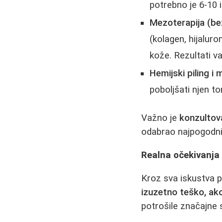
potrebno je 6-10 i
Mezoterapija (bez 
(kolagen, hijaluron
kože. Rezultati va
Hemijski piling i
poboljšati njen to
Važno je
konzultov
odabrao najpogodnij
Realna očekivanja 
Kroz sva iskustva p
izuzetno teško, ak
potrošile značajne