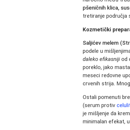
pšeničnih klica, sus
tretiranje područja 
Kozmetički prepar
Saljićev melem (Str
podele u mišljenjima
daleko efikasniji
od o
poreklo, jako mastan
meseci redovne upot
crvenih strija. Mnogi
Ostali pomenuti bren
(serum protiv
celuli
je mišljenje da kre
minimalan efekat, u