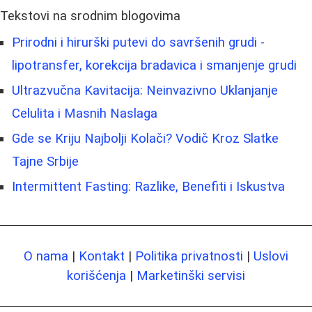
Tekstovi na srodnim blogovima
Prirodni i hirurški putevi do savršenih grudi -
lipotransfer, korekcija bradavica i smanjenje grudi
Ultrazvučna Kavitacija: Neinvazivno Uklanjanje
Celulita i Masnih Naslaga
Gde se Kriju Najbolji Kolači? Vodič Kroz Slatke
Tajne Srbije
Intermittent Fasting: Razlike, Benefiti i Iskustva
O nama
|
Kontakt
|
Politika privatnosti
|
Uslovi
korišćenja
|
Marketinški servisi