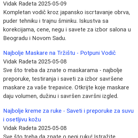
Vidak Radeta
2025-05-09
Kompletan vodič kroz japansko iscrtavanje obrva,
puder tehniku i trajnu šminku. Iskustva sa
korekcijama, cene, negu i savete za izbor salona u
Beogradu i Novom Sadu.
Najbolje Maskare na Tržištu - Potpuni Vodič
Vidak Radeta
2025-05-08
Sve što treba da znate o maskarama - najbolje
preporuke, testiranja i saveti za izbor savršene
maskare za vaše trepavice. Otkrijte koje maskare
daju volumen, dužinu i savršen završni izgled.
Najbolje kreme za ruke - Saveti i preporuke za suvu
i osetljivu kožu
Vidak Radeta
2025-05-08
Sve što treba da znate o negi ruku! Istražite