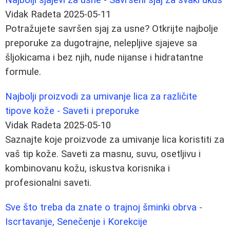
Vidak Radeta
2025-05-11
Potražujete savršen sjaj za usne? Otkrijte najbolje
preporuke za dugotrajne, nelepljive sjajeve sa
šljokicama i bez njih, nude nijanse i hidratantne
formule.
Najbolji proizvodi za umivanje lica za različite
tipove kože - Saveti i preporuke
Vidak Radeta
2025-05-10
Saznajte koje proizvode za umivanje lica koristiti za
vaš tip kože. Saveti za masnu, suvu, osetljivu i
kombinovanu kožu, iskustva korisnika i
profesionalni saveti.
Sve što treba da znate o trajnoj šminki obrva -
Iscrtavanje, Senečenje i Korekcije