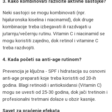
3. Kako kombinovati različite aktivne sastojke?
Neki sastojci se mogu kombinovati (npr.
hijaluronska kiselina i niacinamid), dok druge
kombinacije treba izbegavati ili razdvajati u
jutarnju/večernju rutinu. Vitamin C i niacinamid se
mogu koristiti zajedno, dok retinol i vitamine C
treba razdvojiti.
4. Kada početi sa anti-age rutinom?
Prevencija je ključna - SPF i hidratacija su osnovni
anti-age preparati koje treba koristiti od 20-ih
godina. Blagi retinoidi i antioksidansi (Vitamin C)
mogu se uvesti od 25-30 godina, dok jači tretinoin i
profesionalni tretmani dolaze u obzir kasnije.
Savet za praćenje efekata