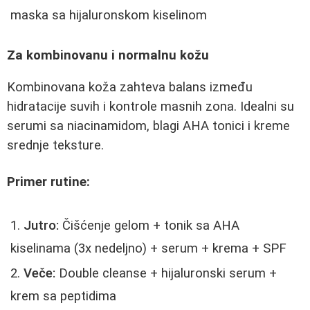
maska sa hijaluronskom kiselinom
Za kombinovanu i normalnu kožu
Kombinovana koža zahteva balans između
hidratacije suvih i kontrole masnih zona. Idealni su
serumi sa niacinamidom, blagi AHA tonici i kreme
srednje teksture.
Primer rutine:
Jutro:
Čišćenje gelom + tonik sa AHA
kiselinama (3x nedeljno) + serum + krema + SPF
Veče:
Double cleanse + hijaluronski serum +
krem sa peptidima