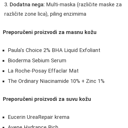
Dodatna nega:
Multi-maska (različite maske za
različite zone lica), piling enzimima
Preporučeni proizvodi za masnu kožu
Paula's Choice 2% BHA Liquid Exfoliant
Bioderma Sebium Serum
La Roche-Posay Effaclar Mat
The Ordinary Niacinamide 10% + Zinc 1%
Preporučeni proizvodi za suvu kožu
Eucerin UreaRepair krema
Avene Hydrance Rich