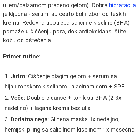
uljem/balzamom praćeno gelom). Dobra
hidratacija
je ključna - serumi su često bolji izbor od teških
krema. Redovna upotreba salicilne kiseline (BHA)
pomaže u čišćenju pora, dok antioksidansi štite
kožu od oštećenja.
Primer rutine:
Jutro:
Čišćenje blagim gelom + serum sa
hijaluronskom kiselinom i niacinamidom + SPF
Veče:
Double cleanse + tonik sa BHA (2-3x
nedeljno) + lagana krema bez ulja
Dodatna nega:
Glinena maska 1x nedeljno,
hemijski piling sa salicilnom kiselinom 1x mesečno