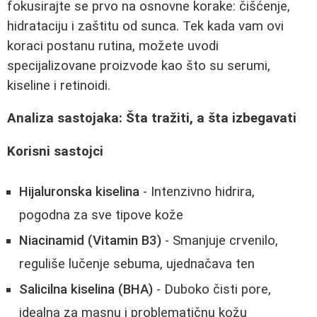
fokusirajte se prvo na osnovne korake: čišćenje,
hidrataciju i zaštitu od sunca. Tek kada vam ovi
koraci postanu rutina, možete uvodi
specijalizovane proizvode kao što su serumi,
kiseline i retinoidi.
Analiza sastojaka: Šta tražiti, a šta izbegavati
Korisni sastojci
Hijaluronska kiselina
- Intenzivno hidrira,
pogodna za sve tipove kože
Niacinamid (Vitamin B3)
- Smanjuje crvenilo,
reguliše lučenje sebuma, ujednačava ten
Salicilna kiselina (BHA)
- Duboko čisti pore,
idealna za masnu i problematičnu kožu