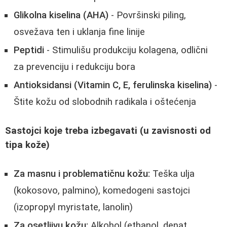
Glikolna kiselina (AHA)
- Površinski piling,
osvežava ten i uklanja fine linije
Peptidi
- Stimulišu produkciju kolagena, odlični
za prevenciju i redukciju bora
Antioksidansi (Vitamin C, E, ferulinska kiselina)
-
Štite kožu od slobodnih radikala i oštećenja
Sastojci koje treba izbegavati (u zavisnosti od
tipa kože)
Za masnu i problematičnu kožu:
Teška ulja
(kokosovo, palmino), komedogeni sastojci
(izopropyl myristate, lanolin)
Za osetljivu kožu:
Alkohol (ethanol, denat.