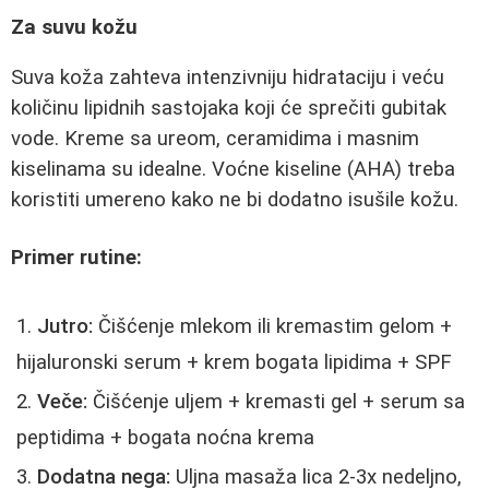
Za suvu kožu
Suva koža zahteva intenzivniju hidrataciju i veću
količinu lipidnih sastojaka koji će sprečiti gubitak
vode. Kreme sa ureom, ceramidima i masnim
kiselinama su idealne. Voćne kiseline (AHA) treba
koristiti umereno kako ne bi dodatno isušile kožu.
Primer rutine:
Jutro:
Čišćenje mlekom ili kremastim gelom +
hijaluronski serum + krem bogata lipidima + SPF
Veče:
Čišćenje uljem + kremasti gel + serum sa
peptidima + bogata noćna krema
Dodatna nega:
Uljna masaža lica 2-3x nedeljno,