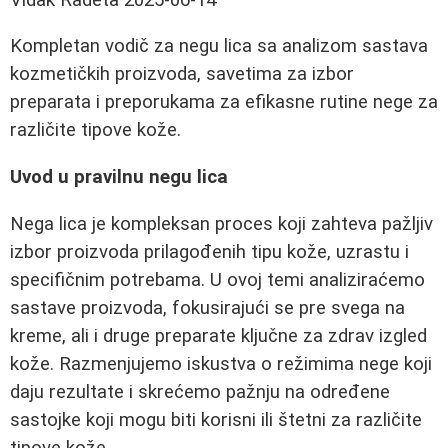
Kompletan vodič za negu lica sa analizom sastava
kozmetičkih proizvoda, savetima za izbor
preparata i preporukama za efikasne rutine nege za
različite tipove kože.
Uvod u pravilnu negu lica
Nega lica je kompleksan proces koji zahteva pažljiv
izbor proizvoda prilagođenih tipu kože, uzrastu i
specifičnim potrebama. U ovoj temi analiziraćemo
sastave proizvoda, fokusirajući se pre svega na
kreme, ali i druge preparate ključne za zdrav izgled
kože. Razmenjujemo iskustva o režimima nege koji
daju rezultate i skrećemo pažnju na određene
sastojke koji mogu biti korisni ili štetni za različite
tipove kože.