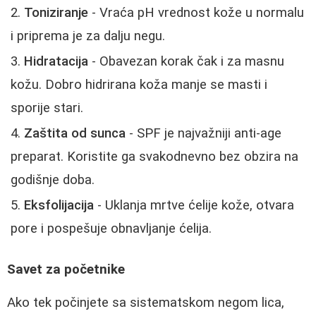
Toniziranje
- Vraća pH vrednost kože u normalu
i priprema je za dalju negu.
Hidratacija
- Obavezan korak čak i za masnu
kožu. Dobro hidrirana koža manje se masti i
sporije stari.
Zaštita od sunca
- SPF je najvažniji anti-age
preparat. Koristite ga svakodnevno bez obzira na
godišnje doba.
Eksfolijacija
- Uklanja mrtve ćelije kože, otvara
pore i pospešuje obnavljanje ćelija.
Savet za početnike
Ako tek počinjete sa sistematskom negom lica,