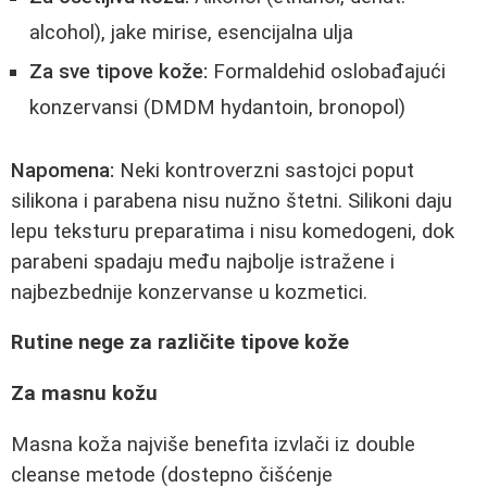
alcohol), jake mirise, esencijalna ulja
Za sve tipove kože:
Formaldehid oslobađajući
konzervansi (DMDM hydantoin, bronopol)
Napomena:
Neki kontroverzni sastojci poput
silikona i parabena nisu nužno štetni. Silikoni daju
lepu teksturu preparatima i nisu komedogeni, dok
parabeni spadaju među najbolje istražene i
najbezbednije konzervanse u kozmetici.
Rutine nege za različite tipove kože
Za masnu kožu
Masna koža najviše benefita izvlači iz double
cleanse metode (dostepno čišćenje