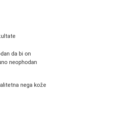
zultate
dan da bi on
tpuno neophodan
valitetna nega kože