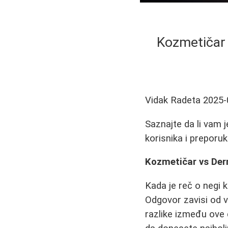
Kozmetičar 
Vidak Radeta
2025-
Saznajte da li vam 
korisnika i preporu
Kozmetičar vs Der
Kada je reč o negi k
Odgovor zavisi od v
razlike između ove d