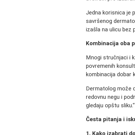
Jedna korisnica je p
savršenog dermatolo
izašla na ulicu bez 
Kombinacija oba p
Mnogi stručnjaci i 
povremenih konsult
kombinacija dobar k
Dermatolog može da
redovnu negu i pod
gledaju opštu sliku.
Česta pitanja i is
1. Kako izabrati d