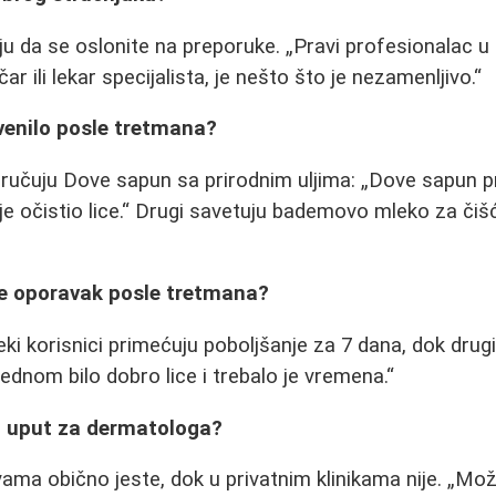
ju da se oslonite na preporuke.
Pravi profesionalac u
ar ili lekar specijalista, je nešto što je nezamenljivo.
rvenilo posle tretmana?
oručuju Dove sapun sa prirodnim uljima:
Dove sapun p
e očistio lice.
Drugi savetuju bademovo mleko za čišć
je oporavak posle tretmana?
Neki korisnici primećuju poboljšanje za 7 dana, dok dru
jednom bilo dobro lice i trebalo je vremena.
an uput za dermatologa?
ma obično jeste, dok u privatnim klinikama nije.
Mož