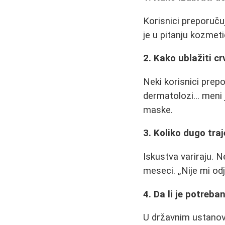
Korisnici preporuču
je u pitanju kozmetič
2. Kako ublažiti c
Neki korisnici prep
dermatolozi... meni j
maske.
3. Koliko dugo tra
Iskustva variraju. 
meseci.
Nije mi od
4. Da li je potreb
U državnim ustanova