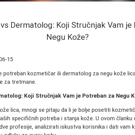
vs Dermatolog: Koji Stručnjak Vam je
Negu Kože?
06-15
je potreban kozmetičar ili dermatolog za negu kože lica
ke za tretmane.
matolog: Koji Stručnjak Vam je Potreban za Negu 
ože lica, mnogi se pitaju da li je bolje posetiti kozmeti
aših specifičnih potreba i stanja kože. U ovom članku 
ve profesije, analizirati iskustva korisnika i dati vam