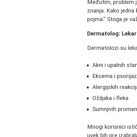
Međutim, problem j
znanja. Kako jedna 
pojma.
Stoga je važ
Dermatolog: Lekar 
Dermatolozi su lekar
Akni i upalnih sta
Ekcema i psorija
Alergijskih reakcij
Ožiljaka i fleka
Sumnjivih promen
Mnogi korisnici ist
uvek bih pre izabr