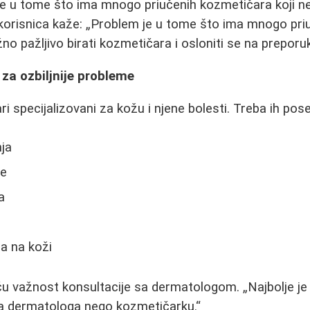
e u tome što ima mnogo priučenih kozmetičara koji n
korisnica kaže:
Problem je u tome što ima mnogo priu
no pažljivo birati kozmetičara i osloniti se na preporu
za ozbiljnije probleme
i specijalizovani za kožu i njene bolesti. Treba ih pose
nja
ze
a
a na koži
iču važnost konsultacije sa dermatologom.
Najbolje j
ala dermatologa nego kozmetičarku.