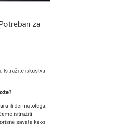
 Potreban za
. Istražite iskustva
Kože?
čara ili dermatologa.
ćemo istražiti
 korisne savete kako