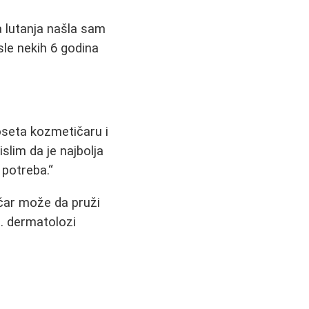
a lutanja našla sam
sle nekih 6 godina
poseta kozmetičaru i
slim da je najbolja
 potreba.
čar može da pruži
. dermatolozi