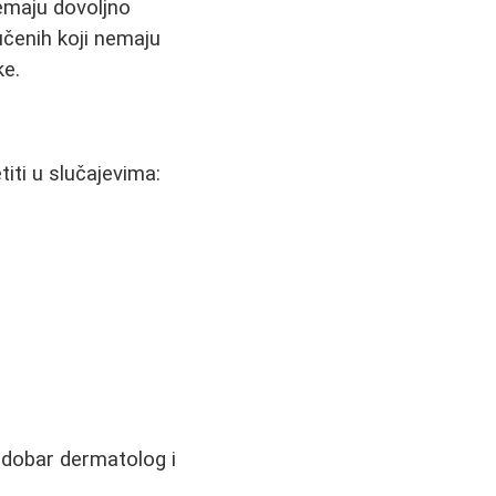
emaju dovoljno
čenih koji nemaju
ke.
titi u slučajevima:
e dobar dermatolog i