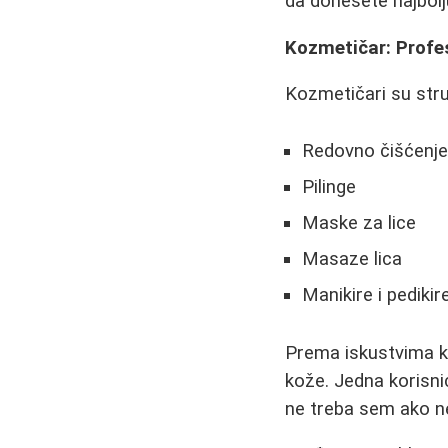
da donesete najbolj
Kozmetičar: Profe
Kozmetičari su stru
Redovno čišćenje 
Pilinge
Maske za lice
Masaze lica
Manikire i pedikir
Prema iskustvima ko
kože. Jedna korisnic
ne treba sem ako n