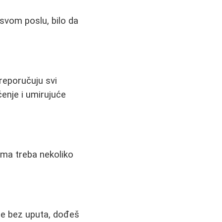
 svom poslu, bilo da
reporučuju svi
enje i umirujuće
gima treba nekoliko
e bez uputa, dođeš