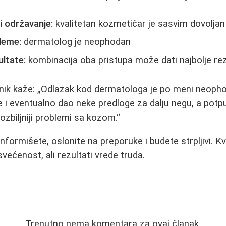
i održavanje:
kvalitetan kozmetičar je sasvim dovoljan
bleme:
dermatolog je neophodan
ltate:
kombinacija oba pristupa može dati najbolje re
nik kaže:
Odlazak kod dermatologa je po meni neopho
e i eventualno dao neke predloge za dalju negu, a po
 ozbiljniji problemi sa kozom.
informišete, oslonite na preporuke i budete strpljivi. K
većenost, ali rezultati vrede truda.
Trenutno nema komentara za ovaj članak.