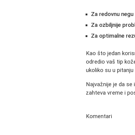
Za redovnu negu 
Za ozbiljnije pro
Za optimalne rezu
Kao što jedan koris
odredio vaš tip kož
ukoliko su u pitanju
Najvažnije je da se 
zahteva vreme i pos
Komentari