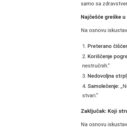
samo sa zdravstve
Najčešće greške u
Na osnovu iskustava
Preterano čišćen
Korišćenje pogre
nestručnih.
Nedovoljna strpl
Samolečenje:
N
stvari.
Zaključak: Koji str
Na osnovu iskustava 