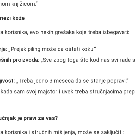
nom knjižicom.
 nezi kože
 korisnika, evo nekih grešaka koje treba izbegavati:
je:
Prejak piling može da ošteti kožu.
šnih proizvoda:
Sve zbog toga što kod nas svi rade 
jivost:
Treba jedno 3 meseca da se stanje popravi.
ikada sam svoj majstor i uvek treba stručnjacima prepu
učnjak je pravi za vas?
korisnika i stručnih mišljenja, može se zaključiti: