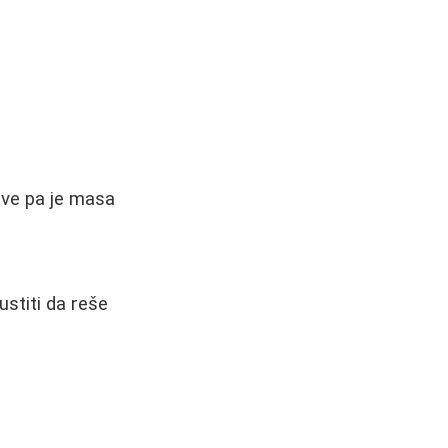
sve pa je masa
stiti da reše