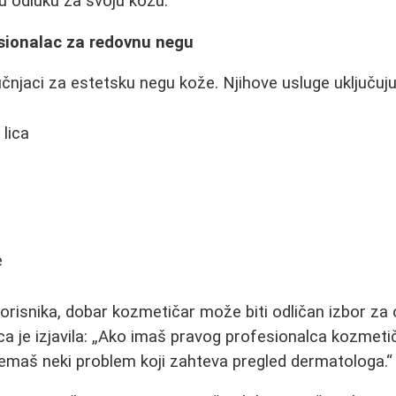
u odluku za svoju kožu.
sionalac za redovnu negu
čnjaci za estetsku negu kože. Njihove usluge uključuju
lica
e
risnika, dobar kozmetičar može biti odličan izbor za
a je izjavila:
Ako imaš pravog profesionalca kozmetič
emaš neki problem koji zahteva pregled dermatologa.