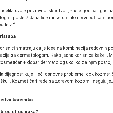
odelila svoje pozitivno iskustvo:
Posle godina i godin
ga... posle 7 dana lice mi se smirilo i prvi put sam po
pudera.
ristupa
korisnici smatraju da je idealna kombinacija redovnih 
acija sa dermatologom. Kako jedna korisnica kaže:
Mi
ozmetičar + dobar dermatolog ukoliko za njim postoji
 dijagnostikuje i leči osnovne probleme, dok kozmeti
ršku.
Kozmetičari rade sa zdravom kozom i neguju je..
kustva korisnika
obrog stručnjaka?