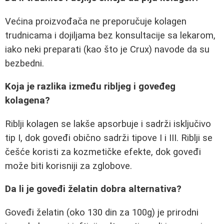
Većina proizvođača ne preporučuje kolagen
trudnicama i dojiljama bez konsultacije sa lekarom,
iako neki preparati (kao što je Crux) navode da su
bezbedni.
Koja je razlika između ribljeg i goveđeg
kolagena?
Riblji kolagen se lakše apsorbuje i sadrži isključivo
tip I, dok goveđi obično sadrži tipove I i III. Riblji se
češće koristi za kozmetičke efekte, dok goveđi
može biti korisniji za zglobove.
Da li je goveđi želatin dobra alternativa?
Goveđi želatin (oko 130 din za 100g) je prirodni