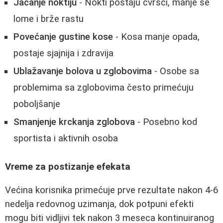
Jačanje noktiju
- Nokti postaju čvršći, manje se
lome i brže rastu
Povećanje gustine kose
- Kosa manje opada,
postaje sjajnija i zdravija
Ublažavanje bolova u zglobovima
- Osobe sa
problemima sa zglobovima često primećuju
poboljšanje
Smanjenje krckanja zglobova
- Posebno kod
sportista i aktivnih osoba
Vreme za postizanje efekata
Većina korisnika primećuje prve rezultate nakon 4-6
nedelja redovnog uzimanja, dok potpuni efekti
mogu biti vidljivi tek nakon 3 meseca kontinuiranog