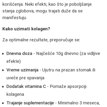
korišćenja. Neki efekti, kao što je poboljšanje
stanja zglobova, mogu trajati duže da se
manifestuju.
Kako uzimati kolagen?
Za optimalne rezultate, preporučuje se:
Dnevna doza
- Najčešće 10g dnevno (za vidljive
efekte)
Vreme uzimanja
- Ujutru na prazan stomak ili
uveče pre spavanja
Dodatak vitamina C
- Pomaže apsorpciji
kolagena
Trajanje suplementacije
- Minimalno 3 meseca,