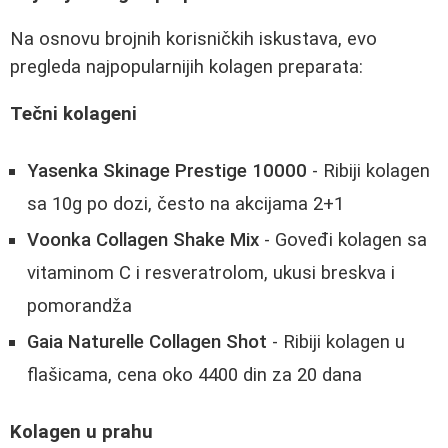
Na osnovu brojnih korisničkih iskustava, evo
pregleda najpopularnijih kolagen preparata:
Tečni kolageni
Yasenka Skinage Prestige 10000
- Ribiji kolagen
sa 10g po dozi, često na akcijama 2+1
Voonka Collagen Shake Mix
- Goveđi kolagen sa
vitaminom C i resveratrolom, ukusi breskva i
pomorandža
Gaia Naturelle Collagen Shot
- Ribiji kolagen u
flašicama, cena oko 4400 din za 20 dana
Kolagen u prahu