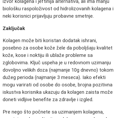
izvor kolagena i jeftinija alternativa, ali ima manju
biološku raspoloživost od hidrolizovanih kolagena i
neki korisnici prijavljuju probavne smetnje.
Zaključak
Kolagen može biti koristan dodatak ishrani,
posebno za osobe kože žele da poboljšaju kvalitet
kože, kose i noktiju ili ublaže probleme sa
zglobovima. Ključ uspeha je u redovnom uzimanju
dovoljno velikih doza (najmanje 10g dnevno) tokom
dužeg perioda (najmanje 3 meseca). Iako efekti
mogu varirati od osobe do osobe, brojna pozitivna
iskustva korisnika ukazuju da kolagen zaista može
doneti vidljive benefite za zdravlje i izgled.
Pre nego što počnete sa uzimanjem kolagena,