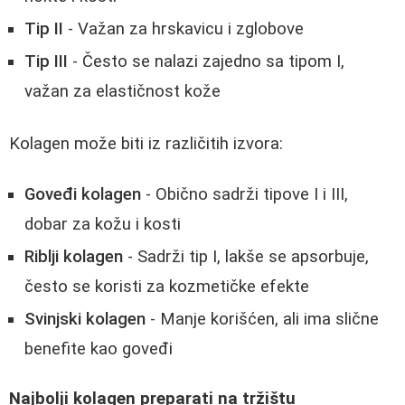
Tip II
- Važan za hrskavicu i zglobove
Tip III
- Često se nalazi zajedno sa tipom I,
važan za elastičnost kože
Kolagen može biti iz različitih izvora:
Goveđi kolagen
- Obično sadrži tipove I i III,
dobar za kožu i kosti
Riblji kolagen
- Sadrži tip I, lakše se apsorbuje,
često se koristi za kozmetičke efekte
Svinjski kolagen
- Manje korišćen, ali ima slične
benefite kao goveđi
Najbolji kolagen preparati na tržištu