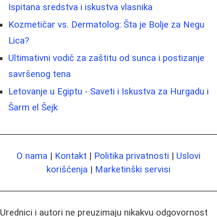
Ispitana sredstva i iskustva vlasnika
Kozmetičar vs. Dermatolog: Šta je Bolje za Negu
Lica?
Ultimativni vodič za zaštitu od sunca i postizanje
savršenog tena
Letovanje u Egiptu - Saveti i Iskustva za Hurgadu i
Šarm el Šejk
O nama
|
Kontakt
|
Politika privatnosti
|
Uslovi
korišćenja
|
Marketinški servisi
Urednici i autori ne preuzimaju nikakvu odgovornost