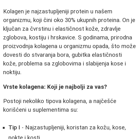
Kolagen je najzastupljeniji protein u našem
organizmu, koji čini oko 30% ukupnih proteina. On je
ključan za čvrstinu i elastičnost kože, zdravlje
zglobova, kostiju i hrskavice. S godinama, prirodna
proizvodnja kolagena u organizmu opada, što može
dovesti do stvaranja bora, gubitka elastičnosti
kože, problema sa zglobovima i slabijenja kose i
noktiju.
Vrste kolagena: Koji je najbolji za vas?
Postoji nekoliko tipova kolagena, a najčešće
korišćeni u suplementima su:
Tip I
- Najzastupljeniji, koristan za kožu, kose,
nokte i kosti