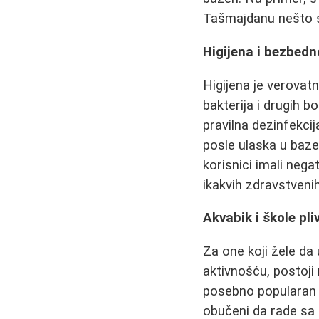
Tašmajdanu nešto sk
Higijena i bezbedn
Higijena je verovatn
bakterija i drugih b
pravilna dezinfekci
posle ulaska u baze
korisnici imali neg
ikakvih zdravstveni
Akvabik i škole pli
Za one koji žele da
aktivnošću, postoji
posebno popularan j
obučeni da rade sa