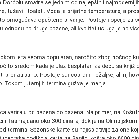
 Dorćolu smatra se jednim od najlepših i najmoderniji
ne, tuševi i toaleti. Voda je prijatne temperature, a pros
to omogućava opušteno plivanje. Postoje i opcije za s
u odnosu na druge bazene, ali kvalitet usluga je na vi
e tokom leta veoma popularan, naročito zbog noćnog k
očito sredom kada je ulaz besplatan za decu sa knjiži
ti prenatrpano. Postoje suncobrani i ležaljke, ali njih
o. Tokom jutarnjih termina gužva je manja.
ca variraju od bazena do bazena. Na primer, na Košutn
ici i Tašmajdanu oko 300 dinara, dok je na Olimpijsko
 od termina. Sezonske karte su najisplativije za one ko
tudentska godišnja karta na Banjici košta oko 8000 din