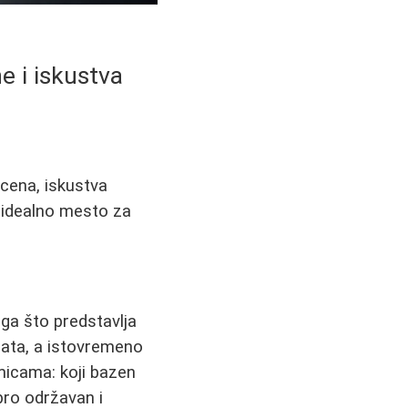
e i iskustva
 cena, iskustva
e idealno mesto za
toga što predstavlja
vrata, a istovremeno
micama: koji bazen
obro održavan i