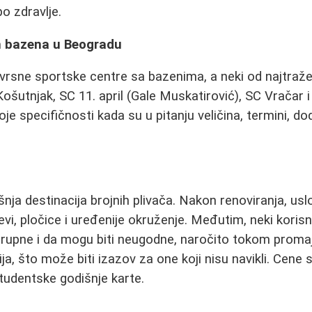
o zdravlje.
h bazena u Beogradu
rsne sportske centre sa bazenima, a neki od najtražen
šutnjak, SC 11. april (Gale Muskatirović), SC Vračar i 
oje specifičnosti kada su u pitanju veličina, termini, dod
šnja destinacija brojnih plivača. Nakon renoviranja, usl
evi, pločice i uređenije okruženje. Međutim, neki korisni
grupne i da mogu biti neugodne, naročito tokom proma
ja, što može biti izazov za one koji nisu navikli. Cene 
studentske godišnje karte.