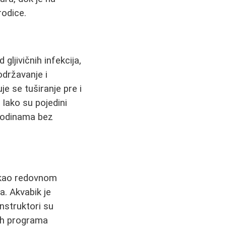
rodice.
gljivičnih infekcija,
održavanje i
e se tuširanje pre i
 Iako su pojedini
 godinama bez
m kao redovnom
a. Akvabik je
nstruktori su
vih programa