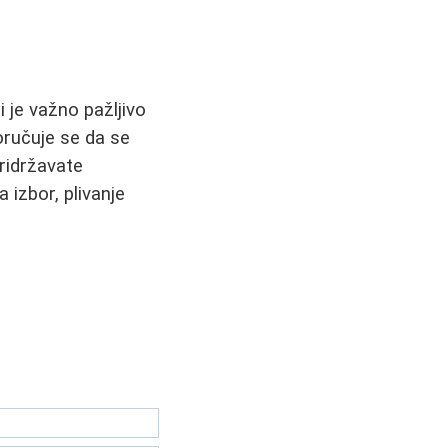
i je važno pažljivo
oručuje se da se
ridržavate
a izbor, plivanje