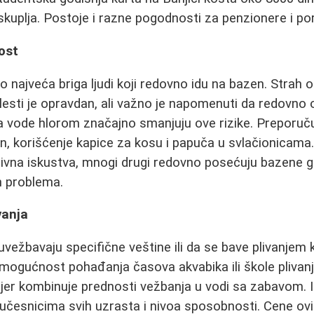
uplja. Postoje i razne pogodnosti za penzionere i po
ost
o najveća briga ljudi koji redovno idu na bazen. Strah od 
olesti je opravdan, ali važno je napomenuti da redovno 
ja vode hlorom značajno smanjuju ove rizike. Preporučuj
n, korišćenje kapice za kosu i papuča u svlačionicama.
ativna iskustva, mnogi drugi redovno posećuju bazene
h problema.
vanja
 uvežbavaju specifične veštine ili da se bave plivanje
 mogućnost pohađanja časova akvabika ili škole plivanj
er kombinuje prednosti vežbanja u vodi sa zabavom. I
 učesnicima svih uzrasta i nivoa sposobnosti. Cene o