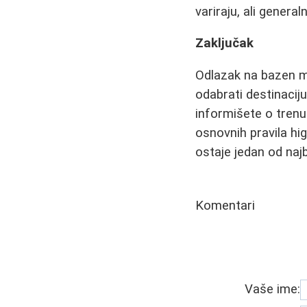
variraju, ali genera
Zaključak
Odlazak na bazen mož
odabrati destinacij
informišete o trenu
osnovnih pravila higi
ostaje jedan od najb
Komentari
Vaše ime: