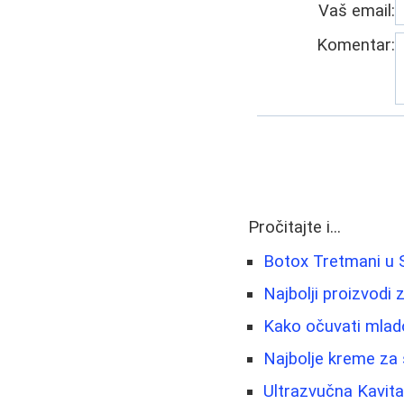
Vaš email:
Komentar:
Pročitajte i...
Botox Tretmani u Sr
Najbolji proizvodi 
Kako očuvati mlado
Najbolje kreme za s
Ultrazvučna Kavit