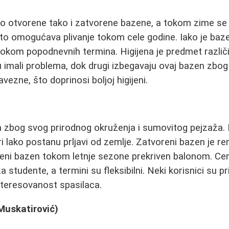
o otvorene tako i zatvorene bazene, a tokom zime se
to omogućava plivanje tokom cele godine. Iako je baz
tokom popodnevnih termina. Higijena je predmet različit
u imali problema, dok drugi izbegavaju ovaj bazen zbog 
ezne, što doprinosi boljoj higijeni.
en zbog svog prirodnog okruženja i sumovitog pejzaža
iri lako postanu prljavi od zemlje. Zatvoreni bazen je r
oreni bazen tokom letnje sezone prekriven balonom. C
 studente, a termini su fleksibilni. Neki korisnici su pri
nteresovanost spasilaca.
 Muskatirović)