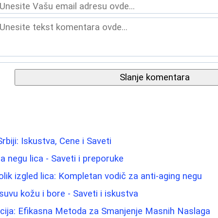
Slanje komentara
biji: Iskustva, Cene i Saveti
za negu lica - Saveti i preporuke
lik izgled lica: Kompletan vodič za anti-aging negu
uvu kožu i bore - Saveti i iskustva
acija: Efikasna Metoda za Smanjenje Masnih Naslaga