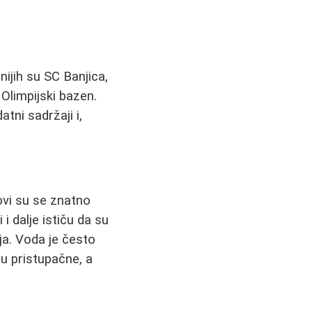
ijih su SC Banjica,
Olimpijski bazen.
atni sadržaji i,
ovi su se znatno
 i dalje ističu da su
ja. Voda je često
su pristupačne, a