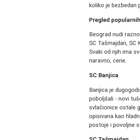
koliko je bezbedan p
Pregled popularni
Beograd nudi raznov
SC Tašmajdan, SC Ko
Svaki od njih ima sv
naravno, cene.
SC Banjica
Banjica je dugogodi
poboljšali - novi tuš
svlačionice ostale 
opisivana kao hladni
postoje i povoljne 
SC Tašmajdan