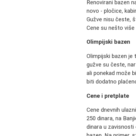
Renovirani bazen na
novo - pločice, kabi
Gužve nisu česte, š
Cene su nešto više 
Olimpijski bazen
Olimpijski bazen j
gužve su česte, nar
ali ponekad može bi
biti dodatno plaćen
Cene i pretplate
Cene dnevnih ulazni
250 dinara, na Banj
dinara u zavisnosti
bazen. Na primer, s