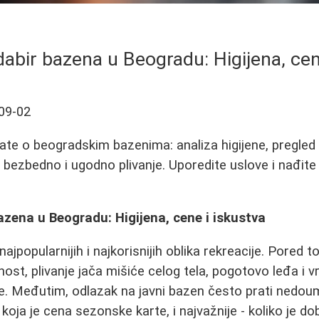
dabir bazena u Beogradu: Higijena, cen
09-02
ate o beogradskim bazenima: analiza higijene, pregled
za bezbedno i ugodno plivanje. Uporedite uslove i nađit
azena u Beogradu: Higijena, cene i iskustva
 najpopularnijih i najkorisnijih oblika rekreacije. Pored 
nost, plivanje jača mišiće celog tela, pogotovo leđa i 
e. Međutim, odlazak na javni bazen često prati nedou
 koja je cena sezonske karte, i najvažnije - koliko je d