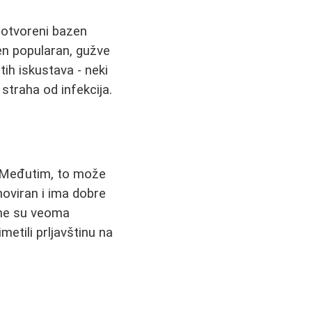
 otvoreni bazen
en popularan, gužve
ih iskustava - neki
straha od infekcija.
. Međutim, to može
enoviran i ima dobre
ene su veoma
metili prljavštinu na