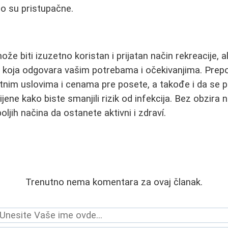
lno su pristupačne.
e biti izuzetno koristan i prijatan način rekreacije, al
u koja odgovara vašim potrebama i očekivanjima. Prep
tnim uslovima i cenama pre posete, a takođe i da se p
jene kako biste smanjili rizik od infekcija. Bez obzira n
oljih načina da ostanete aktivni i zdraví.
Trenutno nema komentara za ovaj članak.