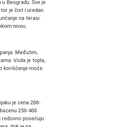
h u Beogradu. Sve je
tor je čist i uredan.
unčanje na terasi.
sokom nivou.
upanja. Međutim,
cama. Voda je topla,
ovo korišćenje može
jaku je cena 200-
m bazenu 250-400
ji redovno posećuju
ara, dok je na