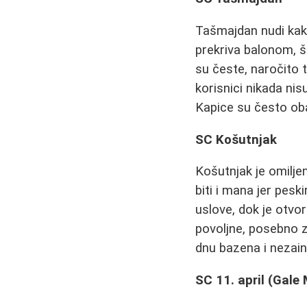
Tašmajdan nudi kak
prekriva balonom, š
su česte, naročito 
korisnici nikada nis
Kapice su često obav
SC Košutnjak
Košutnjak je omilj
biti i mana jer pesk
uslove, dok je otv
povoljne, posebno za
dnu bazena i nezai
SC 11. april (Gale