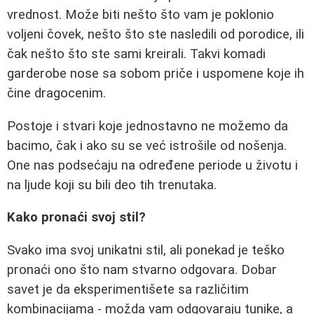
vrednost. Može biti nešto što vam je poklonio
voljeni čovek, nešto što ste nasledili od porodice, ili
čak nešto što ste sami kreirali. Takvi komadi
garderobe nose sa sobom priče i uspomene koje ih
čine dragocenim.
Postoje i stvari koje jednostavno ne možemo da
bacimo, čak i ako su se već istrošile od nošenja.
One nas podsećaju na određene periode u životu i
na ljude koji su bili deo tih trenutaka.
Kako pronaći svoj stil?
Svako ima svoj unikatni stil, ali ponekad je teško
pronaći ono što nam stvarno odgovara. Dobar
savet je da eksperimentišete sa različitim
kombinacijama - možda vam odgovaraju tunike, a