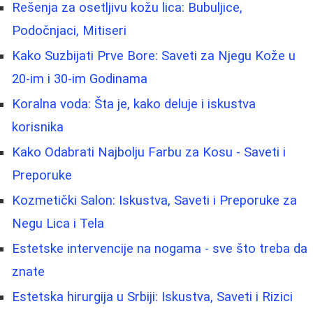
Rešenja za osetljivu kožu lica: Bubuljice,
Podočnjaci, Mitiseri
Kako Suzbijati Prve Bore: Saveti za Njegu Kože u
20-im i 30-im Godinama
Koralna voda: Šta je, kako deluje i iskustva
korisnika
Kako Odabrati Najbolju Farbu za Kosu - Saveti i
Preporuke
Kozmetički Salon: Iskustva, Saveti i Preporuke za
Negu Lica i Tela
Estetske intervencije na nogama - sve što treba da
znate
Estetska hirurgija u Srbiji: Iskustva, Saveti i Rizici