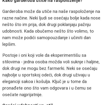
Kako garderoba utiče na raspoloženje?
Garderoba može da utiče na naše raspoloženje na
razne načine. Neki ljudi se osećaju bolje kada nose
nešto što im prija, dok drugi poklanjaju pažnju
udobnosti. Kada obučemo nešto što volimo, to
nam može podići samopouzdanje i učiniti dan
lepšim.
Postoje i oni koji vole da eksperimentišu sa
stilovima - jedna osoba možda voli suknje i haljine,
dok drugi ne mogu bez farmerki. Neki se osećaju
najbolje u sportskoj odeći, dok drugi uživaju u
eleganciji sakoa i košulja. Ključ je u tome da
pronađete ono što vam odgovara i u čemu se
osećate najprijatnije.