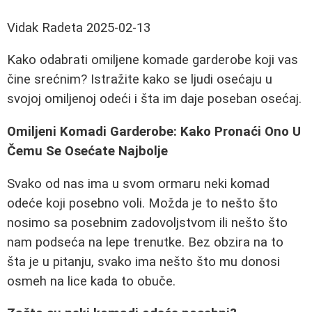
Vidak Radeta
2025-02-13
Kako odabrati omiljene komade garderobe koji vas
čine srećnim? Istražite kako se ljudi osećaju u
svojoj omiljenoj odeći i šta im daje poseban osećaj.
Omiljeni Komadi Garderobe: Kako Pronaći Ono U
Čemu Se Osećate Najbolje
Svako od nas ima u svom ormaru neki komad
odeće koji posebno voli. Možda je to nešto što
nosimo sa posebnim zadovoljstvom ili nešto što
nam podseća na lepe trenutke. Bez obzira na to
šta je u pitanju, svako ima nešto što mu donosi
osmeh na lice kada to obuče.