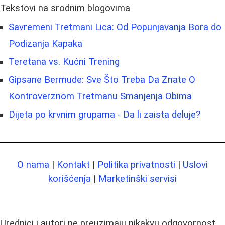
Tekstovi na srodnim blogovima
Savremeni Tretmani Lica: Od Popunjavanja Bora do
Podizanja Kapaka
Teretana vs. Kućni Trening
Gipsane Bermude: Sve Što Treba Da Znate O
Kontroverznom Tretmanu Smanjenja Obima
Dijeta po krvnim grupama - Da li zaista deluje?
O nama
|
Kontakt
|
Politika privatnosti
|
Uslovi
korišćenja
|
Marketinški servisi
Urednici i autori ne preuzimaju nikakvu odgovornost