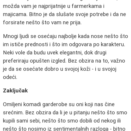
možda vam je najprijatnije u farmerkama i
majicama. Bitno je da slušate svoje potrebe i da ne
forsirate nešto što vam ne prija.
Mnogi ljudi se osećaju najbolje kada nose nešto što
im ističe prednosti i što im odgovara po karakteru.
Neki vole da budu uvek elegantni, dok drugi
preferiraju opušten izgled. Bez obzira na to, važno
je da se osećate dobro u svojoj koži - i u svojoj
odeći.
Zaključak
Omiljeni komadi garderobe su oni koji nas čine
srećnim. Bez obzira da li je u pitanju nešto što smo
kupili sami sebi, nešto što smo dobili od nekog ili
nešto što nosimo iz sentimentalnih razloga - bitno