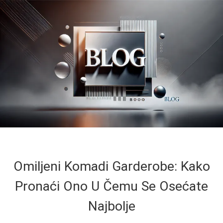
Omiljeni Komadi Garderobe: Kako
Pronaći Ono U Čemu Se Osećate
Najbolje