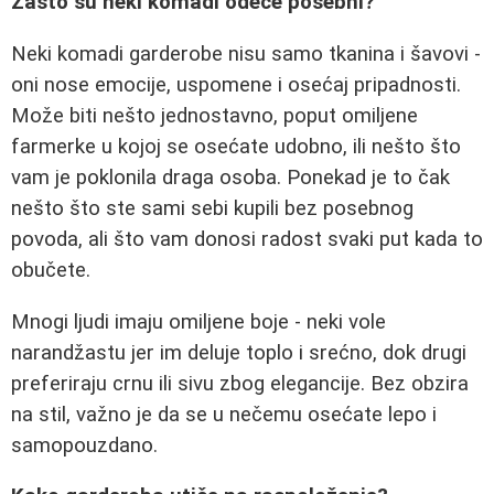
Zašto su neki komadi odeće posebni?
Neki komadi garderobe nisu samo tkanina i šavovi -
oni nose emocije, uspomene i osećaj pripadnosti.
Može biti nešto jednostavno, poput omiljene
farmerke u kojoj se osećate udobno, ili nešto što
vam je poklonila draga osoba. Ponekad je to čak
nešto što ste sami sebi kupili bez posebnog
povoda, ali što vam donosi radost svaki put kada to
obučete.
Mnogi ljudi imaju omiljene boje - neki vole
narandžastu jer im deluje toplo i srećno, dok drugi
preferiraju crnu ili sivu zbog elegancije. Bez obzira
na stil, važno je da se u nečemu osećate lepo i
samopouzdano.