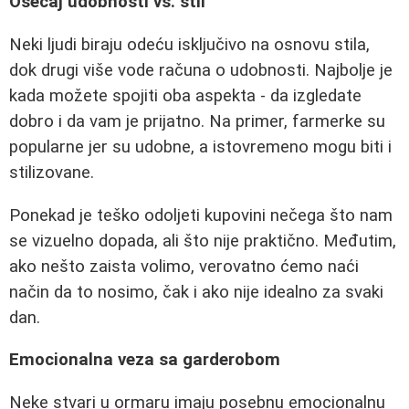
Osećaj udobnosti vs. stil
Neki ljudi biraju odeću isključivo na osnovu stila,
dok drugi više vode računa o udobnosti. Najbolje je
kada možete spojiti oba aspekta - da izgledate
dobro i da vam je prijatno. Na primer, farmerke su
popularne jer su udobne, a istovremeno mogu biti i
stilizovane.
Ponekad je teško odoljeti kupovini nečega što nam
se vizuelno dopada, ali što nije praktično. Međutim,
ako nešto zaista volimo, verovatno ćemo naći
način da to nosimo, čak i ako nije idealno za svaki
dan.
Emocionalna veza sa garderobom
Neke stvari u ormaru imaju posebnu emocionalnu