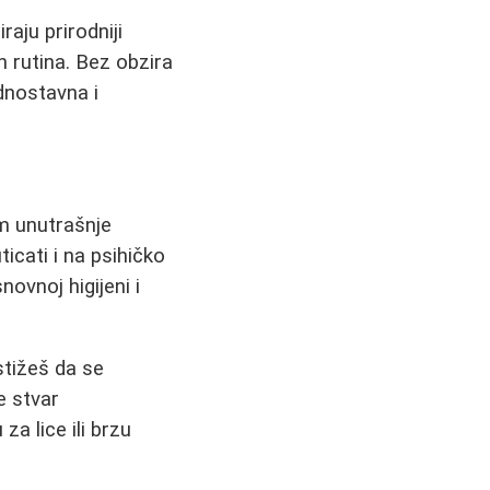
aju prirodniji
h rutina. Bez obzira
ednostavna i
m unutrašnje
icati i na psihičko
novnoj higijeni i
tižeš da se
e stvar
a lice ili brzu