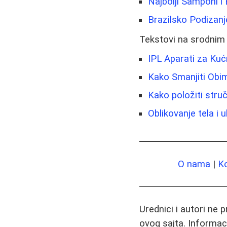
Najbolji Šamponi i
Brazilsko Podizanje
Tekstovi na srodnim
IPL Aparati za Kuć
Kako Smanjiti Obi
Kako položiti struč
Oblikovanje tela i
O nama
|
K
Urednici i autori ne 
ovog sajta. Informac