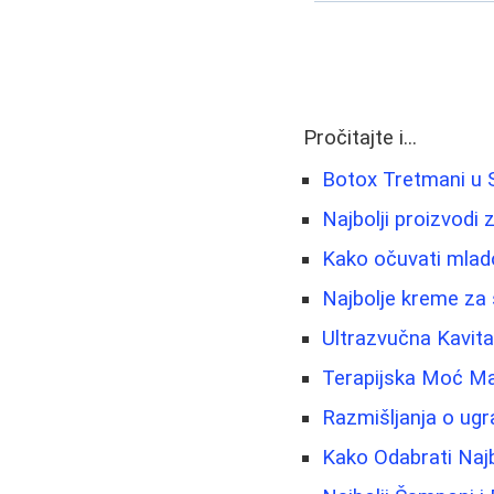
Pročitajte i...
Botox Tretmani u Sr
Najbolji proizvodi 
Kako očuvati mlado
Najbolje kreme za s
Ultrazvučna Kavit
Terapijska Moć Mas
Razmišljanja o ugrad
Kako Odabrati Najb