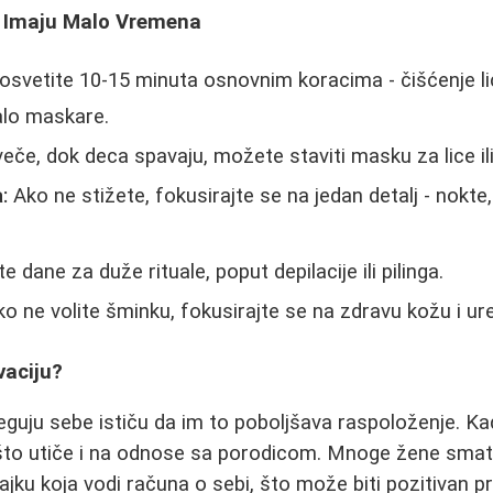
e Imaju Malo Vremena
svetite 10-15 minuta osnovnim koracima - čišćenje li
lo maskare.
eče, dok deca spavaju, možete staviti masku za lice ili
:
Ako ne stižete, fokusirajte se na jedan detalj - nokte, 
e dane za duže rituale, poput depilacije ili pilinga.
o ne volite šminku, fokusirajte se na zdravu kožu i ur
vaciju?
neguju sebe ističu da im to poboljšava raspoloženje. Ka
što utiče i na odnose sa porodicom. Mnoge žene smatr
jku koja vodi računa o sebi, što može biti pozitivan pr