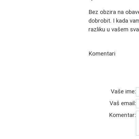
Bez obzira na obav
dobrobit. I kada vam
razliku u vašem sv
Komentari
Vaše ime:
Vaš email:
Komentar: