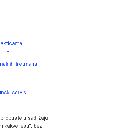
lakticama
vodič
onalnih tretmana
nški servisi
i propuste u sadržaju
m kakve jesu“, bez