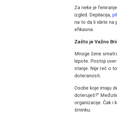
Za neke je feniranje
izgled. Depilacija,
pi
na to da li idete n
efikasna.
Zašto je Važno Bri
Mnoge žene smatraj
lepote. Postoji uve
stanje. Nije reč o t
doteranosti.
Osobe koje imaju d
doteruješ?" Međutim
organizacije. Čak i
šminku.