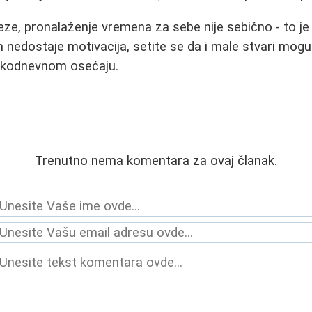
eze, pronalaženje vremena za sebe nije sebično - to j
 nedostaje motivacija, setite se da i male stvari mogu 
akodnevnom osećaju.
Trenutno nema komentara za ovaj članak.