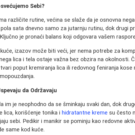
osvećujemo Sebi?
ma različite rutine, većina se slaže da je osnovna ne
pola sata dnevno samo za jutarnju rutinu, dok drugi p
. Ključno je pronaći balans koji odgovara vašem raspor
 kuće, izazov može biti veći, jer nema potrebe za kom
ga lica i tela ostaje važna bez obzira na okolnosti. 
tvari poput kremiranja lica ili redovnog feniranja kos
samopouzdanja.
Uspevaju da Održavaju
da im je neophodno da se šminkaju svaki dan, dok dru
e lica, korišćenje tonika i
hidratantne kreme
su često m
aju sebi. Pedikir i manikir se pominju kao redovne akt
ade same kod kuće.