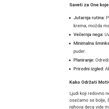
Saveti za One koj
Jutarnja rutina:
Po
krema, možda ma
Večernja nega:
Uv
Minimalna šminka
puder.
Planiranje:
Odredit
Prirodni izgled:
Ak
Kako Održati Moti
Ljudi koji redovno 
osećamo se bolje, 
njihova deca vide ma