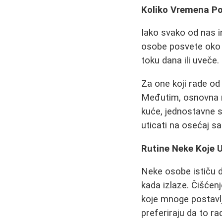
Koliko Vremena P
Iako svako od nas i
osobe posvete oko 
toku dana ili uveče
Za one koji rade od
Međutim, osnovna ne
kuće, jednostavne s
uticati na osećaj 
Rutine Neke Koje 
Neke osobe ističu 
kada izlaze. Čišćenj
koje mnoge postavlj
preferiraju da to r