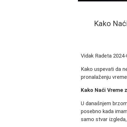
Kako Naći
Vidak Radeta
2024-
Kako uspevati da ne
pronalaženju vreme
Kako Naći Vreme z
U današnjem brzom 
posebno kada imam
samo stvar izgleda,