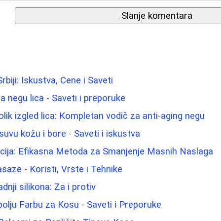
Slanje komentara
biji: Iskustva, Cene i Saveti
za negu lica - Saveti i preporuke
lik izgled lica: Kompletan vodič za anti-aging negu
uvu kožu i bore - Saveti i iskustva
acija: Efikasna Metoda za Smanjenje Masnih Naslaga
aze - Koristi, Vrste i Tehnike
nji silikona: Za i protiv
olju Farbu za Kosu - Saveti i Preporuke