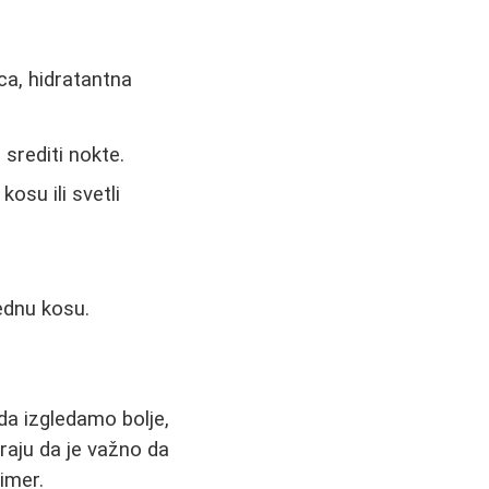
ca, hidratantna
 srediti nokte.
kosu ili svetli
ednu kosu.
da izgledamo bolje,
aju da je važno da
imer.