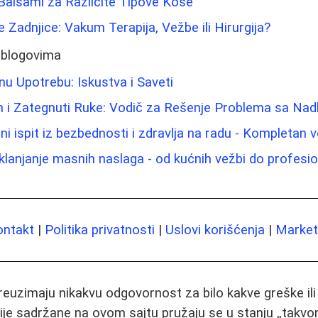
 Balsami za Različite Tipove Kose
 Zadnjice: Vakum Terapija, Vežbe ili Hirurgija?
 blogovima
nu Upotrebu: Iskustva i Saveti
m i Zategnuti Ruke: Vodič za Rešenje Problema sa Nad
ni ispit iz bezbednosti i zdravlja na radu - Kompletan 
 uklanjanje masnih naslaga - od kućnih vežbi do profesi
ontakt
|
Politika privatnosti
|
Uslovi korišćenja
|
Marketi
preuzimaju nikakvu odgovornost za bilo kakve greške il
ije sadržane na ovom sajtu pružaju se u stanju „takvo