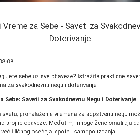
 Vreme za Sebe - Saveti za Svakodne
Doterivanje
08-08
gujete sebe uz sve obaveze? Istražite praktične savet
na za svakodnevnu negu i doterivanje.
a Sebe: Saveti za Svakodnevnu Negu i Doterivanje
svetu, pronalaženje vremena za sopstvenu negu može 
o brojne obaveze. Međutim, mnoge žene smatraju da 
 već i ličnog osećaja lepote i samopouzdanja.