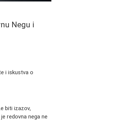
vnu Negu i
e i iskustva o
biti izazov,
je redovna nega ne