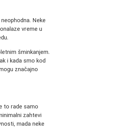
ga neophodna. Neke
ronalaze vreme u
edu.
pletnim šminkanjem.
Čak i kada smo kod
e mogu značajno
ge to rade samo
inimalni zahtevi
ivnosti, mada neke