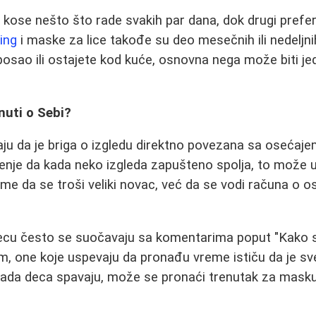
 kose nešto što rade svakih par dana, dok drugi preferir
ling
i maske za lice takođe su deo mesečnih ili nedeljni
a posao ili ostajete kod kuće, osnovna nega može biti j
nuti o Sebi?
u da je briga o izgledu direktno povezana sa osećaje
renje da kada neko izgleda zapušteno spolja, to može ut
ome da se troši veliki novac, već da se vodi računa o os
ecu često se suočavaju sa komentarima poput "Kako s
, one koje uspevaju da pronađu vreme ističu da je sv
 kada deca spavaju, može se pronaći trenutak za masku z