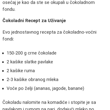
osećaj je kao da ste se okupali u čokoladnom
fondu.
Čokoladni Recept za Uživanje
Evo jednostavnog recepta za čokoladno-voćni
fondi:
150-200 g crne čokolade
2 kašike slatke pavlake
2 kašike ruma
2-3 kašike obranog mleka
Voće po želji (ananas, jagode, banane)
Čokoladu nalomite na komadiće i stopite je sa
pavlakom i rumom na pari, dodajući mleko po