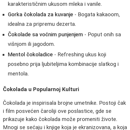
karakterističnim ukusom mleka i vanile.
Gorka čokolada za kuvanje
- Bogata kakaoom,
idealna za pripremu dezerta.
Čokolade sa voćnim punjenjem
- Poput onih sa
višnjom ili jagodom.
Mentol čokoladice
- Refreshing ukus koji
posebno prija ljubiteljima kombinacije slatkog i
mentola.
Čokolada u Popularnoj Kulturi
Čokolada je inspirisala brojne umetnike. Postoji čak
i film posvećen čaroliji ove poslastice, gde se
prikazuje kako čokolada može promeniti živote.
Mnogi se sećaju i knjige koja je ekranizovana, a koja