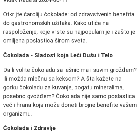
Otkrijte čaroliju čokolade: od zdravstvenih benefita
do gastronomskih užitaka. Kako utiče na
raspoloženje, koje vrste su najpopularnije i zašto je
omiljena poslastica širom sveta.
Čokolada - Sladost koja Leči Dušu i Telo
Da li volite čokoladu sa lešnicima i suvim grožđem?
Ili možda mlečnu sa keksom? A šta kažete na
gorku čokoladu za kuvanje, bogatu mineralima,
posebno gvožđem? Čokolada nije samo poslastica
već i hrana koja može doneti brojne benefite vašem
organizmu.
Čokolada i Zdravlje