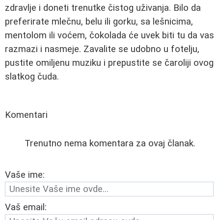
zdravlje i doneti trenutke čistog uživanja. Bilo da
preferirate mlečnu, belu ili gorku, sa lešnicima,
mentolom ili voćem, čokolada će uvek biti tu da vas
razmazi i nasmeje. Zavalite se udobno u fotelju,
pustite omiljenu muziku i prepustite se čaroliji ovog
slatkog čuda.
Komentari
Trenutno nema komentara za ovaj članak.
Vaše ime:
Vaš email: