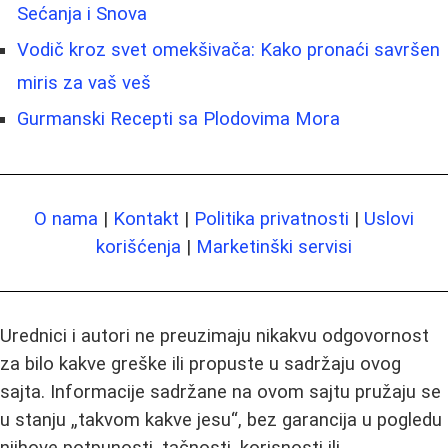
Sećanja i Snova
Vodič kroz svet omekšivača: Kako pronaći savršen
miris za vaš veš
Gurmanski Recepti sa Plodovima Mora
O nama
|
Kontakt
|
Politika privatnosti
|
Uslovi
korišćenja
|
Marketinški servisi
Urednici i autori ne preuzimaju nikakvu odgovornost
za bilo kakve greške ili propuste u sadržaju ovog
sajta. Informacije sadržane na ovom sajtu pružaju se
u stanju „takvom kakve jesu“, bez garancija u pogledu
njihove potpunosti, tačnosti, korisnosti ili