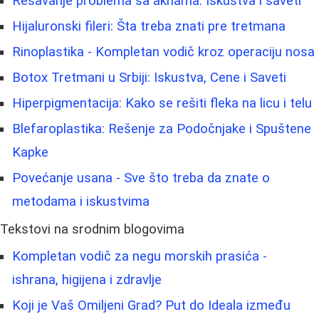
Rešavanje problema sa aknama: Iskustva i saveti
Hijaluronski fileri: Šta treba znati pre tretmana
Rinoplastika - Kompletan vodič kroz operaciju nosa
Botox Tretmani u Srbiji: Iskustva, Cene i Saveti
Hiperpigmentacija: Kako se rešiti fleka na licu i telu
Blefaroplastika: Rešenje za Podočnjake i Spuštene
Kapke
Povećanje usana - Sve što treba da znate o
metodama i iskustvima
Tekstovi na srodnim blogovima
Kompletan vodič za negu morskih prasića -
ishrana, higijena i zdravlje
Koji je Vaš Omiljeni Grad? Put do Ideala između