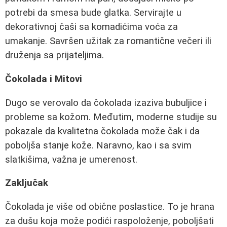
potrebi da smesa bude glatka. Servirajte u
dekorativnoj čaši sa komadićima voća za
umakanje. Savršen užitak za romantične večeri ili
druženja sa prijateljima.
Čokolada i Mitovi
Dugo se verovalo da čokolada izaziva bubuljice i
probleme sa kožom. Međutim, moderne studije su
pokazale da kvalitetna čokolada može čak i da
poboljša stanje kože. Naravno, kao i sa svim
slatkišima, važna je umerenost.
Zaključak
Čokolada je više od obične poslastice. To je hrana
za dušu koja može podići raspoloženje, poboljšati