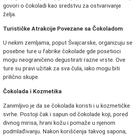
govori o čokoladi kao sredstvu za ostvarivanje
želja.
Turističke Atrakcije Povezane sa Čokoladom
U nekim zemljama, poput Švajcarske, organizuju se
posebne ture u fabrike čokolade gde posetioci
mogu neograničeno degustirati razne vrste. Ove
ture su pravi užitak za sva čula, iako mogu biti
prilično skupe.
Čokolada i Kozmetika
Zanimljivo je da se čokolada koristi i u kozmetičke
svrhe. Postoji čak i sapun od čokolade koji, pored
divnog mirisa, hrani kožu i pomaže u njenom
podmlađivanju. Nakon korišćenja takvog sapona,