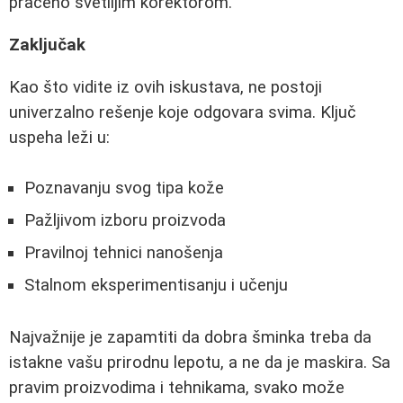
praćeno svetlijim korektorom.
Zaključak
Kao što vidite iz ovih iskustava, ne postoji
univerzalno rešenje koje odgovara svima. Ključ
uspeha leži u:
Poznavanju svog tipa kože
Pažljivom izboru proizvoda
Pravilnoj tehnici nanošenja
Stalnom eksperimentisanju i učenju
Najvažnije je zapamtiti da dobra šminka treba da
istakne vašu prirodnu lepotu, a ne da je maskira. Sa
pravim proizvodima i tehnikama, svako može