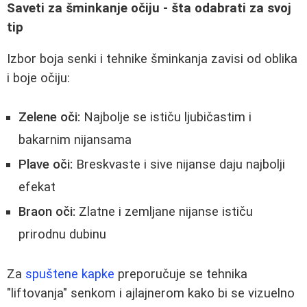
Saveti za šminkanje očiju - šta odabrati za svoj
tip
Izbor boja senki i tehnike šminkanja zavisi od oblika
i boje očiju:
Zelene oči:
Najbolje se ističu ljubičastim i
bakarnim nijansama
Plave oči:
Breskvaste i sive nijanse daju najbolji
efekat
Braon oči:
Zlatne i zemljane nijanse ističu
prirodnu dubinu
Za
spuštene kapke
preporučuje se tehnika
"liftovanja" senkom i ajlajnerom kako bi se vizuelno