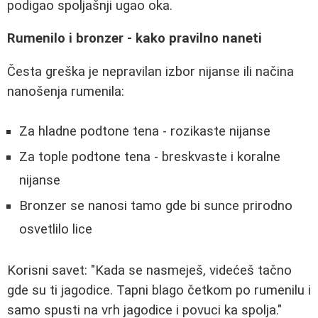
podigao spoljašnji ugao oka.
Rumenilo i bronzer - kako pravilno naneti
Česta greška je nepravilan izbor nijanse ili načina
nanošenja rumenila:
Za hladne podtone tena - rozikaste nijanse
Za tople podtone tena - breskvaste i koralne
nijanse
Bronzer se nanosi tamo gde bi sunce prirodno
osvetlilo lice
Korisni savet: "Kada se nasmeješ, videćeš tačno
gde su ti jagodice. Tapni blago četkom po rumenilu i
samo spusti na vrh jagodice i povuci ka spolja."