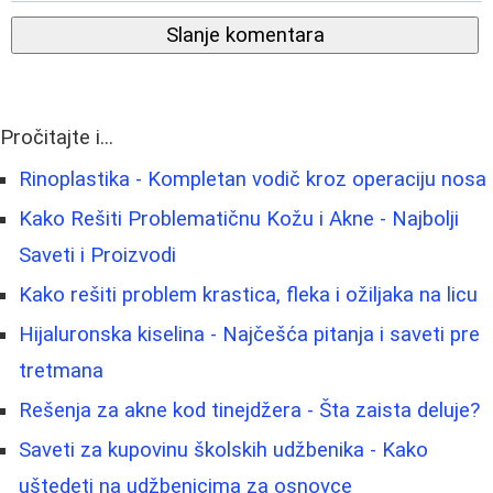
Slanje komentara
Pročitajte i...
Rinoplastika - Kompletan vodič kroz operaciju nosa
Kako Rešiti Problematičnu Kožu i Akne - Najbolji
Saveti i Proizvodi
Kako rešiti problem krastica, fleka i ožiljaka na licu
Hijaluronska kiselina - Najčešća pitanja i saveti pre
tretmana
Rešenja za akne kod tinejdžera - Šta zaista deluje?
Saveti za kupovinu školskih udžbenika - Kako
uštedeti na udžbenicima za osnovce