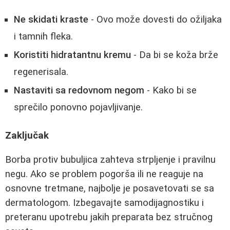
Ne skidati kraste
- Ovo može dovesti do ožiljaka
i tamnih fleka.
Koristiti hidratantnu kremu
- Da bi se koža brže
regenerisala.
Nastaviti sa redovnom negom
- Kako bi se
sprečilo ponovno pojavljivanje.
Zaključak
Borba protiv bubuljica zahteva strpljenje i pravilnu
negu. Ako se problem pogorša ili ne reaguje na
osnovne tretmane, najbolje je posavetovati se sa
dermatologom. Izbegavajte samodijagnostiku i
preteranu upotrebu jakih preparata bez stručnog