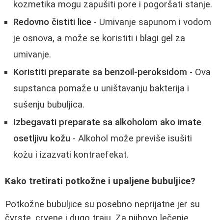
kozmetika mogu zapušiti pore i pogoršati stanje.
Redovno čistiti lice
- Umivanje sapunom i vodom
je osnova, a može se koristiti i blagi gel za
umivanje.
Koristiti preparate sa benzoil-peroksidom
- Ova
supstanca pomaže u uništavanju bakterija i
sušenju bubuljica.
Izbegavati preparate sa alkoholom ako imate
osetljivu kožu
- Alkohol može previše isušiti
kožu i izazvati kontraefekat.
Kako tretirati potkožne i upaljene bubuljice?
Potkožne bubuljice su posebno neprijatne jer su
čvrste, crvene i dugo traju. Za njihovo lečenje