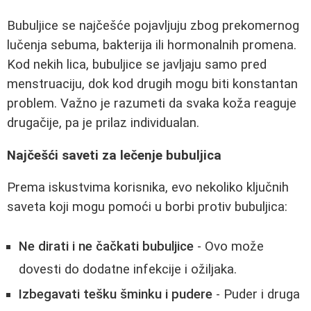
Bubuljice se najčešće pojavljuju zbog prekomernog
lučenja sebuma, bakterija ili hormonalnih promena.
Kod nekih lica, bubuljice se javljaju samo pred
menstruaciju, dok kod drugih mogu biti konstantan
problem. Važno je razumeti da svaka koža reaguje
drugačije, pa je prilaz individualan.
Najčešći saveti za lečenje bubuljica
Prema iskustvima korisnika, evo nekoliko ključnih
saveta koji mogu pomoći u borbi protiv bubuljica:
Ne dirati i ne čačkati bubuljice
- Ovo može
dovesti do dodatne infekcije i ožiljaka.
Izbegavati tešku šminku i pudere
- Puder i druga