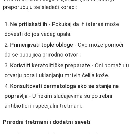
preporučuju se sledeći koraci:
Ne pritiskati ih
- Pokušaj da ih isteraš može
dovesti do još većeg upala.
Primenjivati tople obloge
- Ovo može pomoći
da se bubuljica prirodno otvori.
Koristiti keratolitičke preparate
- Oni pomažu u
otvarju pora i uklanjanju mrtvih ćelija kože.
Konsultovati dermatologa ako se stanje ne
popravlja
- U nekim slučajevima su potrebni
antibiotici ili specijalni tretmani.
Prirodni tretmani i dodatni saveti