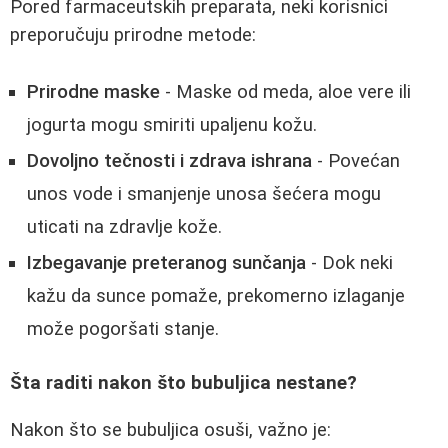
Pored farmaceutskih preparata, neki korisnici
preporučuju prirodne metode:
Prirodne maske
- Maske od meda, aloe vere ili
jogurta mogu smiriti upaljenu kožu.
Dovoljno tečnosti i zdrava ishrana
- Povećan
unos vode i smanjenje unosa šećera mogu
uticati na zdravlje kože.
Izbegavanje preteranog sunčanja
- Dok neki
kažu da sunce pomaže, prekomerno izlaganje
može pogoršati stanje.
Šta raditi nakon što bubuljica nestane?
Nakon što se bubuljica osuši, važno je: