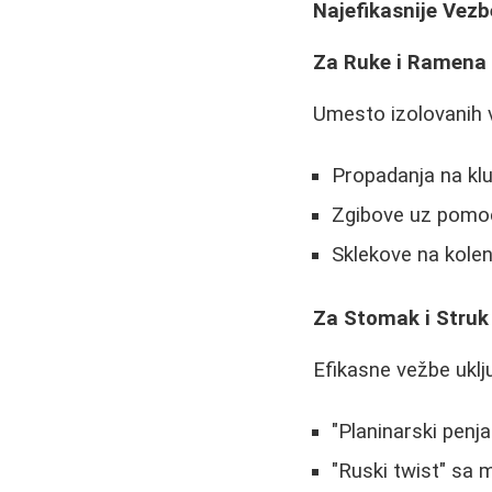
Najefikasnije Vez
Za Ruke i Ramena
Umesto izolovanih v
Propadanja na kl
Zgibove uz pomoć 
Sklekove na kole
Za Stomak i Struk
Efikasne vežbe uklj
"Planinarski penj
"Ruski twist" sa