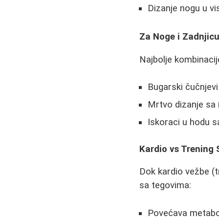
Dizanje nogu u vi
Za Noge i Zadnjic
Najbolje kombinacij
Bugarski čučnjev
Mrtvo dizanje sa
Iskoraci u hodu 
Kardio vs Trening 
Dok kardio vežbe (t
sa tegovima:
Povećava metabol