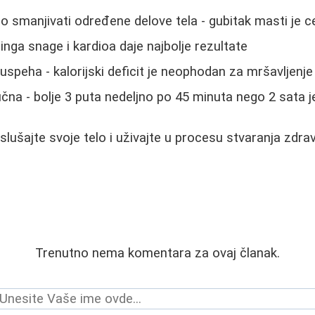
o smanjivati određene delove tela - gubitak masti je 
inga snage i kardioa daje najbolje rezultate
uspeha - kalorijski deficit je neophodan za mršavljenje
učna - bolje 3 puta nedeljno po 45 minuta nego 2 sata
slušajte svoje telo i uživajte u procesu stvaranja zdra
Trenutno nema komentara za ovaj članak.