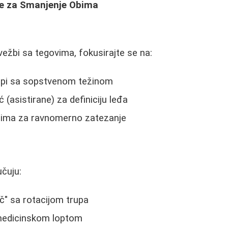
be za Smanjenje Obima
ežbi sa tegovima, fokusirajte se na:
upi sa sopstvenom težinom
(asistirane) za definiciju leđa
nima za ravnomerno zatezanje
učuju:
ač" sa rotacijom trupa
 medicinskom loptom