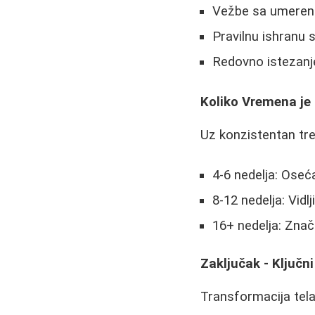
Vežbe sa umereni
Pravilnu ishranu 
Redovno istezanj
Koliko Vremena je 
Uz konzistentan tren
4-6 nedelja: Oseć
8-12 nedelja: Vidl
16+ nedelja: Znač
Zaključak - Ključn
Transformacija tela