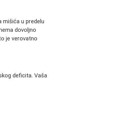
a mišića u predelu
 nema dovoljno
to je verovatno
skog deficita. Vaša