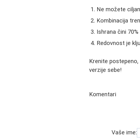
Ne možete ciljan
Kombinacija tren
Ishrana čini 70% 
Redovnost je klj
Krenite postepeno, 
verzije sebe!
Komentari
Vaše ime: