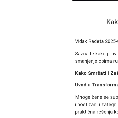
Kak
Vidak Radeta
2025-
Saznajte kako pravi
smanjenje obima ruk
Kako Smršati i Zat
Uvod u Transforma
Mnoge žene se suoč
i postizanju zategn
praktična rešenja k