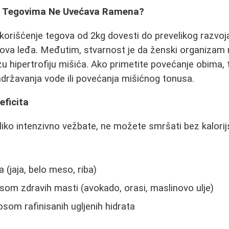
a Tegovima Ne Uvećava Ramena?
 korišćenje tegova od 2kg dovesti do prevelikog razvoj
elova leđa. Međutim, stvarnost je da ženski organizam
u hipertrofiju mišića. Ako primetite povećanje obima, 
državanja vode ili povećanja mišićnog tonusa.
eficita
liko intenzivno vežbate, ne možete smršati bez kalorij
 (jaja, belo meso, riba)
om zdravih masti (avokado, orasi, maslinovo ulje)
om rafinisanih ugljenih hidrata