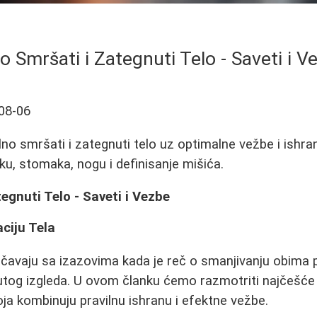
o Smršati i Zategnuti Telo - Saveti i V
08-06
lno smršati i zategnuti telo uz optimalne vežbe i ishra
u, stomaka, nogu i definisanje mišića.
egnuti Telo - Saveti i Vezbe
ciju Tela
avaju sa izazovima kada je reč o smanjivanju obima po
utog izgleda. U ovom članku ćemo razmotriti najčešće 
oja kombinuju pravilnu ishranu i efektne vežbe.