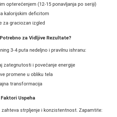
m opterećenjem (12-15 ponavljanja po seriji)
sa kalorijskim deficitom
e za graciozan izgled
Potrebno za Vidljive Rezultate?
ing 3-4 puta nedeljno i pravilnu ishranu:
aj zategnutosti i povećanje energije
jive promene u obliku tela
ajna transformacija
i Faktori Uspeha
 zahteva strpljenje i konzistentnost. Zapamtite: