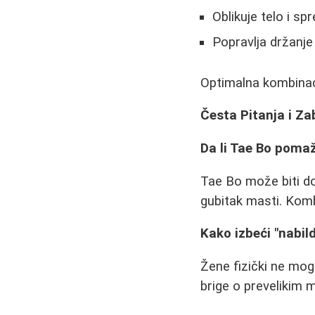
Oblikuje telo i s
Popravlja držanje
Optimalna kombinaci
Česta Pitanja i Za
Da li Tae Bo poma
Tae Bo može biti dob
gubitak masti. Komb
Kako izbeći "nabil
Žene fizički ne mo
brige o prevelikim m