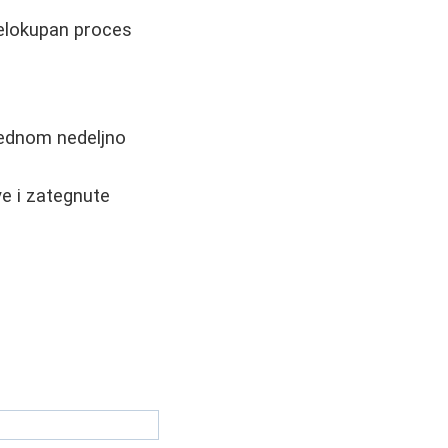
celokupan proces
 jednom nedeljno
ve i zategnute