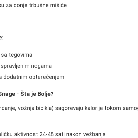
su za donje trbušne mišiće
u
e:
i sa tegovima
 ispravljenim nogama
sa dodatnim opterećenjem
Snage - Šta je Bolje?
rčanje, vožnja bicikla) sagorevaju kalorije tokom samog
ičku aktivnost 24-48 sati nakon vežbanja