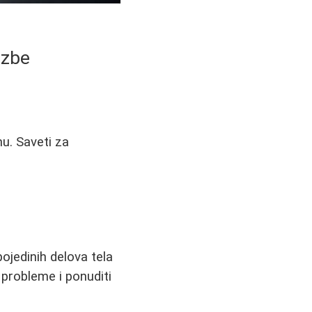
ezbe
nu. Saveti za
jedinih delova tela
probleme i ponuditi