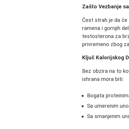
Zašto Vezbanje s
Čest strah je da će
ramena i gornjih d
testosterona za brz
privremeno zbog za
Ključ Kalorijskog D
Bez obzira na to ko
ishrana mora biti:
Bogata proteinima
Sa umerenim unos
Sa smanjenim unos