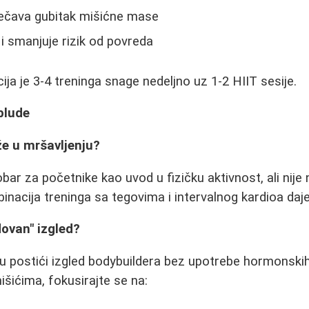
prečava gubitak mišićne mase
 i smanjuje rizik od povreda
ja je 3-4 treninga snage nedeljno uz 1-2 HIIT sesije.
blude
že u mršavljenju?
ar za početnike kao uvod u fizičku aktivnost, ali nije n
inacija treninga sa tegovima i intervalnog kardioa daje 
dovan" izgled?
gu postići izgled bodybuildera bez upotrebe hormonsk
išićima, fokusirajte se na: