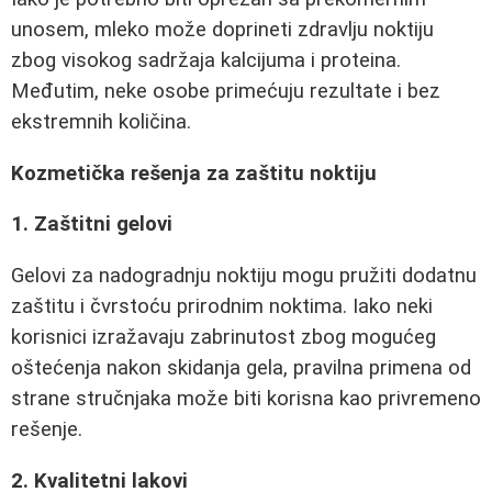
unosem, mleko može doprineti zdravlju noktiju
zbog visokog sadržaja kalcijuma i proteina.
Međutim, neke osobe primećuju rezultate i bez
ekstremnih količina.
Kozmetička rešenja za zaštitu noktiju
1. Zaštitni gelovi
Gelovi za nadogradnju noktiju mogu pružiti dodatnu
zaštitu i čvrstoću prirodnim noktima. Iako neki
korisnici izražavaju zabrinutost zbog mogućeg
oštećenja nakon skidanja gela, pravilna primena od
strane stručnjaka može biti korisna kao privremeno
rešenje.
2. Kvalitetni lakovi