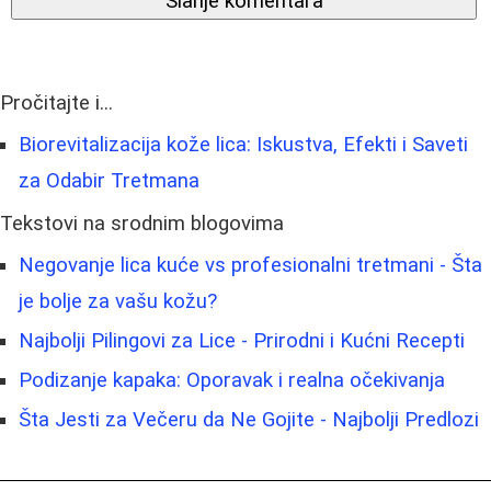
Slanje komentara
Pročitajte i...
Biorevitalizacija kože lica: Iskustva, Efekti i Saveti
za Odabir Tretmana
Tekstovi na srodnim blogovima
Negovanje lica kuće vs profesionalni tretmani - Šta
je bolje za vašu kožu?
Najbolji Pilingovi za Lice - Prirodni i Kućni Recepti
Podizanje kapaka: Oporavak i realna očekivanja
Šta Jesti za Večeru da Ne Gojite - Najbolji Predlozi