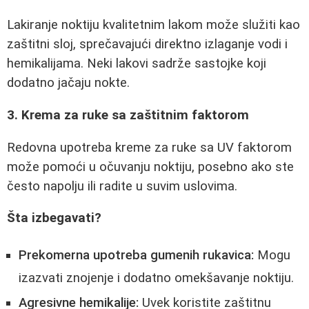
Lakiranje noktiju kvalitetnim lakom može služiti kao
zaštitni sloj, sprečavajući direktno izlaganje vodi i
hemikalijama. Neki lakovi sadrže sastojke koji
dodatno jačaju nokte.
3. Krema za ruke sa zaštitnim faktorom
Redovna upotreba kreme za ruke sa UV faktorom
može pomoći u očuvanju noktiju, posebno ako ste
često napolju ili radite u suvim uslovima.
Šta izbegavati?
Prekomerna upotreba gumenih rukavica:
Mogu
izazvati znojenje i dodatno omekšavanje noktiju.
Agresivne hemikalije:
Uvek koristite zaštitnu