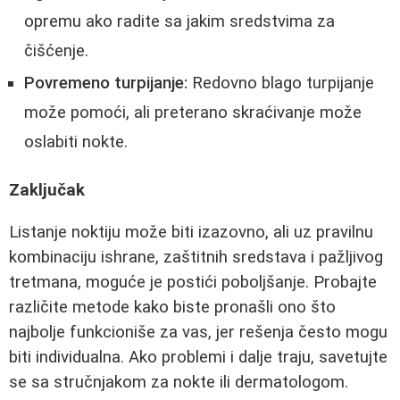
opremu ako radite sa jakim sredstvima za
čišćenje.
Povremeno turpijanje:
Redovno blago turpijanje
može pomoći, ali preterano skraćivanje može
oslabiti nokte.
Zaključak
Listanje noktiju može biti izazovno, ali uz pravilnu
kombinaciju ishrane, zaštitnih sredstava i pažljivog
tretmana, moguće je postići poboljšanje. Probajte
različite metode kako biste pronašli ono što
najbolje funkcioniše za vas, jer rešenja često mogu
biti individualna. Ako problemi i dalje traju, savetujte
se sa stručnjakom za nokte ili dermatologom.