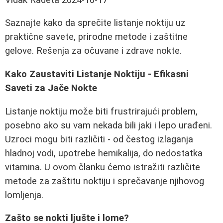
Saznajte kako da sprečite listanje noktiju uz
praktične savete, prirodne metode i zaštitne
gelove. Rešenja za očuvane i zdrave nokte.
Kako Zaustaviti Listanje Noktiju - Efikasni
Saveti za Jače Nokte
Listanje noktiju može biti frustrirajući problem,
posebno ako su vam nekada bili jaki i lepo urađeni.
Uzroci mogu biti različiti - od čestog izlaganja
hladnoj vodi, upotrebe hemikalija, do nedostatka
vitamina. U ovom članku ćemo istražiti različite
metode za zaštitu noktiju i sprečavanje njihovog
lomljenja.
Zašto se nokti ljušte i lome?