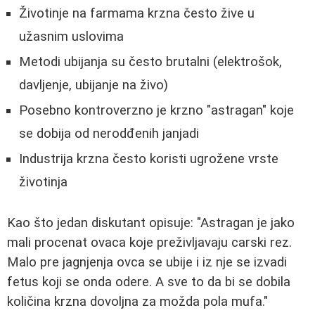
Životinje na farmama krzna često žive u
užasnim uslovima
Metodi ubijanja su često brutalni (elektrošok,
davljenje, ubijanje na živo)
Posebno kontroverzno je krzno "astragan" koje
se dobija od nerodđenih janjadi
Industrija krzna često koristi ugrožene vrste
životinja
Kao što jedan diskutant opisuje:
"Astragan je jako
mali procenat ovaca koje preživljavaju carski rez.
Malo pre jagnjenja ovca se ubije i iz nje se izvadi
fetus koji se onda odere. A sve to da bi se dobila
količina krzna dovoljna za možda pola mufa."