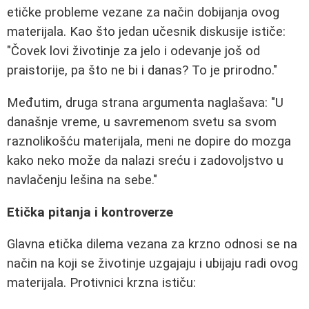
etičke probleme vezane za način dobijanja ovog
materijala. Kao što jedan učesnik diskusije ističe:
"Čovek lovi životinje za jelo i odevanje još od
praistorije, pa što ne bi i danas? To je prirodno."
Međutim, druga strana argumenta naglašava:
"U
današnje vreme, u savremenom svetu sa svom
raznolikošću materijala, meni ne dopire do mozga
kako neko može da nalazi sreću i zadovoljstvo u
navlačenju lešina na sebe."
Etička pitanja i kontroverze
Glavna etička dilema vezana za krzno odnosi se na
način na koji se životinje uzgajaju i ubijaju radi ovog
materijala. Protivnici krzna ističu: