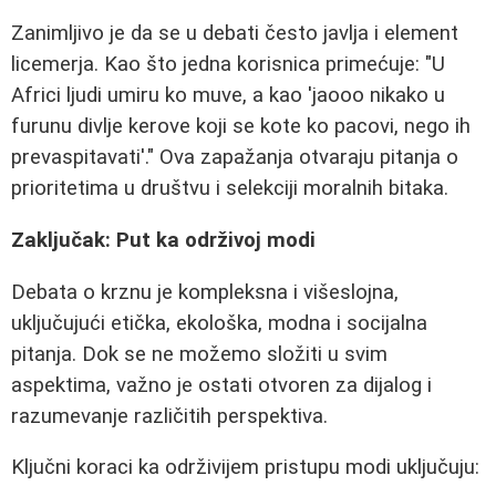
Zanimljivo je da se u debati često javlja i element
licemerja. Kao što jedna korisnica primećuje:
"U
Africi ljudi umiru ko muve, a kao 'jaooo nikako u
furunu divlje kerove koji se kote ko pacovi, nego ih
prevaspitavati'."
Ova zapažanja otvaraju pitanja o
prioritetima u društvu i selekciji moralnih bitaka.
Zaključak: Put ka održivoj modi
Debata o krznu je kompleksna i višeslojna,
uključujući etička, ekološka, modna i socijalna
pitanja. Dok se ne možemo složiti u svim
aspektima, važno je ostati otvoren za dijalog i
razumevanje različitih perspektiva.
Ključni koraci ka održivijem pristupu modi uključuju: