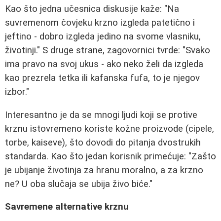
Kao što jedna učesnica diskusije kaže:
"Na
suvremenom čovjeku krzno izgleda patetično i
jeftino - dobro izgleda jedino na svome vlasniku,
životinji."
S druge strane, zagovornici tvrde:
"Svako
ima pravo na svoj ukus - ako neko želi da izgleda
kao prezrela tetka ili kafanska fufa, to je njegov
izbor."
Interesantno je da se mnogi ljudi koji se protive
krznu istovremeno koriste kožne proizvode (cipele,
torbe, kaiseve), što dovodi do pitanja dvostrukih
standarda. Kao što jedan korisnik primećuje:
"Zašto
je ubijanje životinja za hranu moralno, a za krzno
ne? U oba slučaja se ubija živo biće."
Savremene alternative krznu