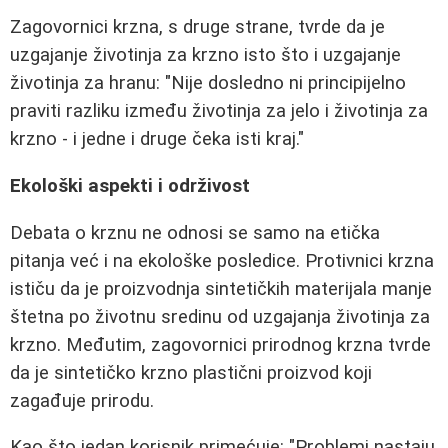
Zagovornici krzna, s druge strane, tvrde da je
uzgajanje životinja za krzno isto što i uzgajanje
životinja za hranu:
"Nije dosledno ni principijelno
praviti razliku između životinja za jelo i životinja za
krzno - i jedne i druge čeka isti kraj."
Ekološki aspekti i održivost
Debata o krznu ne odnosi se samo na etička
pitanja već i na ekološke posledice. Protivnici krzna
ističu da je proizvodnja sintetičkih materijala manje
štetna po životnu sredinu od uzgajanja životinja za
krzno. Međutim, zagovornici prirodnog krzna tvrde
da je sintetičko krzno plastični proizvod koji
zagađuje prirodu.
Kao što jedan korisnik primećuje:
"Problemi nastaju