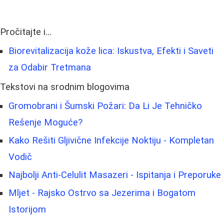
Pročitajte i...
Biorevitalizacija kože lica: Iskustva, Efekti i Saveti
za Odabir Tretmana
Tekstovi na srodnim blogovima
Gromobrani i Šumski Požari: Da Li Je Tehničko
Rešenje Moguće?
Kako Rešiti Gljivične Infekcije Noktiju - Kompletan
Vodič
Najbolji Anti-Celulit Masazeri - Ispitanja i Preporuke
Mljet - Rajsko Ostrvo sa Jezerima i Bogatom
Istorijom