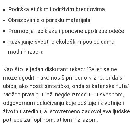
Podrška etičkim i održivim brendovima
Obrazovanje o poreklu materijala
Promocija reciklaže i ponovne upotrebe odeće
Razvijanje svesti o ekološkim posledicama
modnih izbora
Kao što je jedan diskutant rekao:
"Svijet se ne
može ugoditi - ako nosiš prirodno krzno, onda si
ubica; ako nosiš sintetičko, onda si kafanska fufa."
Možda pravi put leži negde između - u svesnom,
odgovornom odlučivanju koje poštuje i životinje i
životnu sredinu, a istovremeno zadovoljava ljudske
potrebe za toplinom, stilom i izrazom.