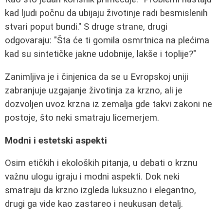
kad ljudi počnu da ubijaju životinje radi besmislenih
stvari poput bundi."
S druge strane, drugi
odgovaraju:
"Šta će ti gomila osmrtnica na plećima
kad su sintetičke jakne udobnije, lakše i toplije?"
Zanimljiva je i činjenica da se u Evropskoj uniji
zabranjuje uzgajanje životinja za krzno, ali je
dozvoljen uvoz krzna iz zemalja gde takvi zakoni ne
postoje, što neki smatraju licemerjem.
Modni i estetski aspekti
Osim etičkih i ekoloških pitanja, u debati o krznu
važnu ulogu igraju i modni aspekti. Dok neki
smatraju da krzno izgleda luksuzno i elegantno,
drugi ga vide kao zastareo i neukusan detalj.