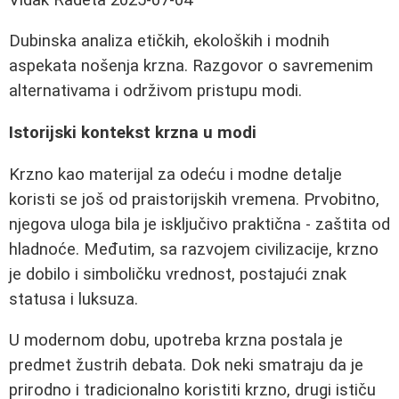
Dubinska analiza etičkih, ekoloških i modnih
aspekata nošenja krzna. Razgovor o savremenim
alternativama i održivom pristupu modi.
Istorijski kontekst krzna u modi
Krzno kao materijal za odeću i modne detalje
koristi se još od praistorijskih vremena. Prvobitno,
njegova uloga bila je isključivo praktična - zaštita od
hladnoće. Međutim, sa razvojem civilizacije, krzno
je dobilo i simboličku vrednost, postajući znak
statusa i luksuza.
U modernom dobu, upotreba krzna postala je
predmet žustrih debata. Dok neki smatraju da je
prirodno i tradicionalno koristiti krzno, drugi ističu