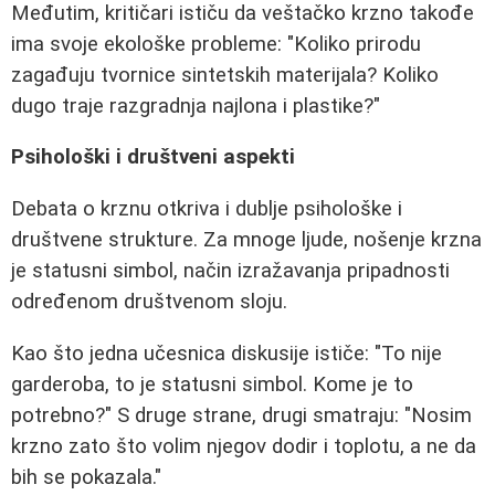
Međutim, kritičari ističu da veštačko krzno takođe
ima svoje ekološke probleme:
"Koliko prirodu
zagađuju tvornice sintetskih materijala? Koliko
dugo traje razgradnja najlona i plastike?"
Psihološki i društveni aspekti
Debata o krznu otkriva i dublje psihološke i
društvene strukture. Za mnoge ljude, nošenje krzna
je statusni simbol, način izražavanja pripadnosti
određenom društvenom sloju.
Kao što jedna učesnica diskusije ističe:
"To nije
garderoba, to je statusni simbol. Kome je to
potrebno?"
S druge strane, drugi smatraju:
"Nosim
krzno zato što volim njegov dodir i toplotu, a ne da
bih se pokazala."