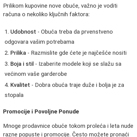
Prilikom kupovine nove obuće, važno je voditi
računa o nekoliko ključnih faktora:
Udobnost
- Obuća treba da prvenstveno
odgovara vašim potrebama
Prilika
- Razmislite gde ćete je najčešće nositi
Boja i stil
- Izaberite modele koji se slažu sa
većinom vaše garderobe
Kvalitet
- Dobra obuća traje duže i bolja je za
stopala
Promocije i Povoljne Ponude
Mnoge prodavnice obuće tokom proleća i leta nude
razne popuste i promocije. Često možete pronaći