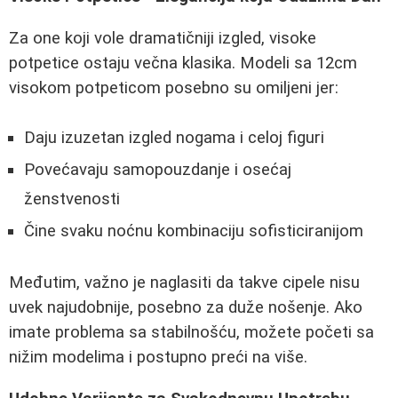
Za one koji vole dramatičniji izgled, visoke
potpetice ostaju večna klasika. Modeli sa 12cm
visokom potpeticom posebno su omiljeni jer:
Daju izuzetan izgled nogama i celoj figuri
Povećavaju samopouzdanje i osećaj
ženstvenosti
Čine svaku noćnu kombinaciju sofisticiranijom
Međutim, važno je naglasiti da takve cipele nisu
uvek najudobnije, posebno za duže nošenje. Ako
imate problema sa stabilnošću, možete početi sa
nižim modelima i postupno preći na više.