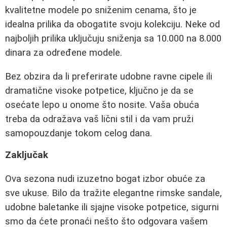
kvalitetne modele po sniženim cenama, što je
idealna prilika da obogatite svoju kolekciju. Neke od
najboljih prilika uključuju sniženja sa 10.000 na 8.000
dinara za određene modele.
Bez obzira da li preferirate udobne ravne cipele ili
dramatične visoke potpetice, ključno je da se
osećate lepo u onome što nosite. Vaša obuća
treba da odražava vaš lični stil i da vam pruži
samopouzdanje tokom celog dana.
Zaključak
Ova sezona nudi izuzetno bogat izbor obuće za
sve ukuse. Bilo da tražite elegantne rimske sandale,
udobne baletanke ili sjajne visoke potpetice, sigurni
smo da ćete pronaći nešto što odgovara vašem