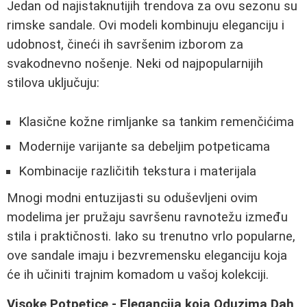
Jedan od najistaknutijih trendova za ovu sezonu su
rimske sandale. Ovi modeli kombinuju eleganciju i
udobnost, čineći ih savršenim izborom za
svakodnevno nošenje. Neki od najpopularnijih
stilova uključuju:
Klasične kožne rimljanke sa tankim remenčićima
Modernije varijante sa debeljim potpeticama
Kombinacije različitih tekstura i materijala
Mnogi modni entuzijasti su oduševljeni ovim
modelima jer pružaju savršenu ravnotežu između
stila i praktičnosti. Iako su trenutno vrlo popularne,
ove sandale imaju i bezvremensku eleganciju koja
će ih učiniti trajnim komadom u vašoj kolekciji.
Visoke Potpetice - Elegancija koja Oduzima Dah