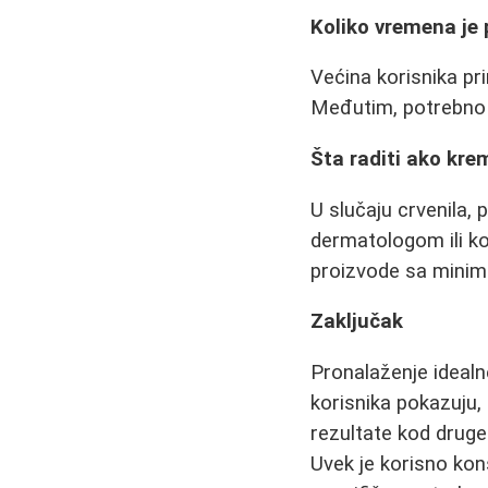
Koliko vremena je 
Većina korisnika pr
Međutim, potrebno j
Šta raditi ako krem
U slučaju crvenila, 
dermatologom ili ko
proizvode sa minim
Zaključak
Pronalaženje idealn
korisnika pokazuju,
rezultate kod druge.
Uvek je korisno kon