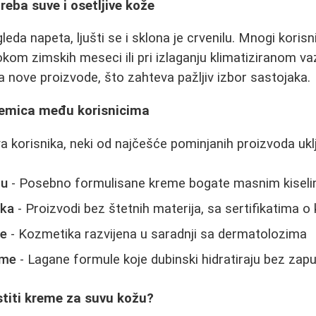
eba suve i osetljive kože
eda napeta, ljušti se i sklona je crvenilu. Mnogi korisn
kom zimskih meseci ili pri izlaganju klimatiziranom va
a nove proizvode, što zahteva pažljiv izbor sastojaka.
kremica među korisnicima
 korisnika, neki od najčešće pominjanih proizvoda uklj
žu
- Posebno formulisane kreme bogate masnim kiseli
ika
- Proizvodi bez štetnih materija, sa sertifikatima o 
ke
- Kozmetika razvijena u saradnji sa dermatolozima
ume
- Lagane formule koje dubinski hidratiraju bez zap
stiti kreme za suvu kožu?