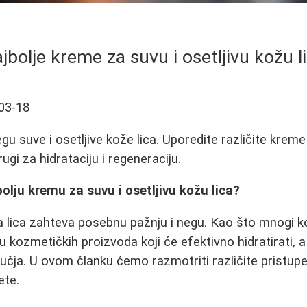
jbolje kreme za suvu i osetljivu kožu l
03-18
gu suve i osetljive kože lica. Uporedite različite kreme 
ugi za hidrataciju i regeneraciju.
olju kremu za suvu i osetljivu kožu lica?
a lica zahteva posebnu pažnju i negu. Kao što mnogi kori
ru kozmetičkih proizvoda koji će efektivno hidratirati,
dručja. U ovom članku ćemo razmotriti različite pristup
ete.