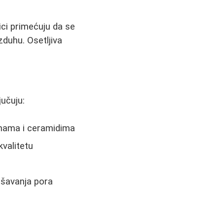
ici primećuju da se
zduhu. Osetljiva
učuju:
nama i ceramidima
kvalitetu
ušavanja pora