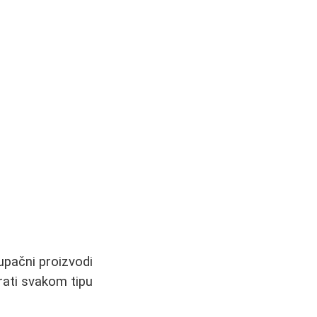
tupačni proizvodi
rati svakom tipu