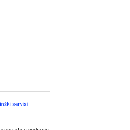
nški servisi
i propuste u sadržaju