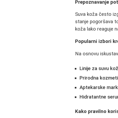
Prepoznavanje potr
Suva koža često izgl
stanje pogoršava to
koža lako reaguje n
Popularni izbori 
Na osnovu iskustava
Linije za suvu ko
Prirodna kozmet
Aptekarske mar
Hidratantne ser
Kako pravilno kori