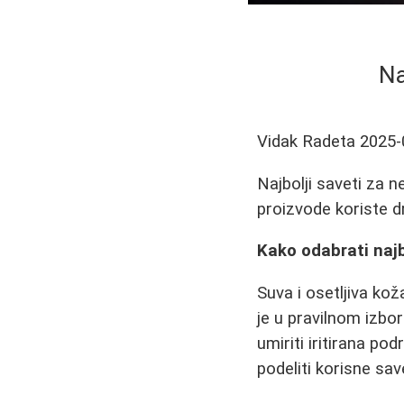
Na
Vidak Radeta
2025-
Najbolji saveti za ne
proizvode koriste dr
Kako odabrati najb
Suva i osetljiva kož
je u pravilnom izbo
umiriti iritirana po
podeliti korisne sav