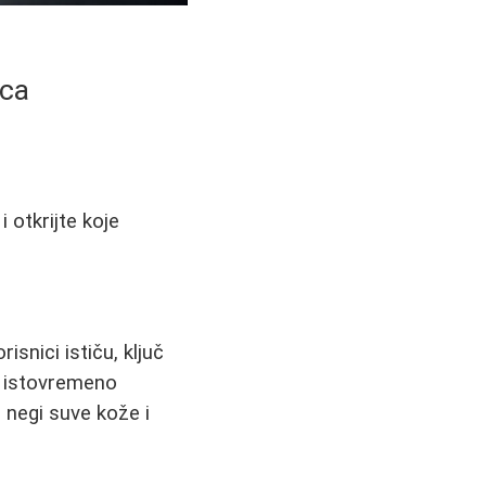
ica
i otkrijte koje
snici ističu, ključ
 a istovremeno
e negi suve kože i