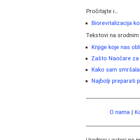
Pročitajte i...
Biorevitalizacija k
Tekstovi na srodnim
Knjige koje nas obl
Zašto Naočare za
Kako sam smršala 4
Najbolji preparati 
O nama
|
K
Urednici i autori ne 