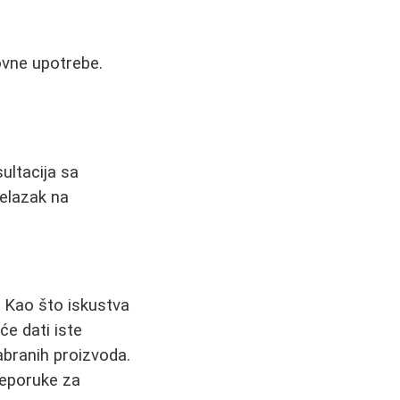
ovne upotrebe.
sultacija sa
relazak na
. Kao što iskustva
e dati iste
dabranih proizvoda.
reporuke za