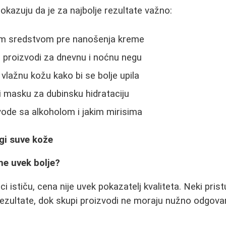
okazuju da je za najbolje rezultate važno:
agim sredstvom pre nanošenja kreme
ni proizvodi za dnevnu i noćnu negu
vlažnu kožu kako bi se bolje upila
i masku za dubinsku hidrataciju
vode sa alkoholom i jakim mirisima
gi suve kože
me uvek bolje?
ci ističu, cena nije uvek pokazatelj kvaliteta. Neki pris
ezultate, dok skupi proizvodi ne moraju nužno odgova