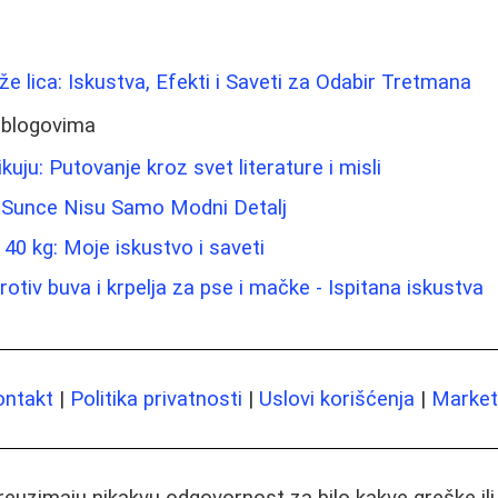
ože lica: Iskustva, Efekti i Saveti za Odabir Tretmana
 blogovima
ikuju: Putovanje kroz svet literature i misli
 Sunce Nisu Samo Modni Detalj
0 kg: Moje iskustvo i saveti
protiv buva i krpelja za pse i mačke - Ispitana iskustva
ontakt
|
Politika privatnosti
|
Uslovi korišćenja
|
Marketi
preuzimaju nikakvu odgovornost za bilo kakve greške il