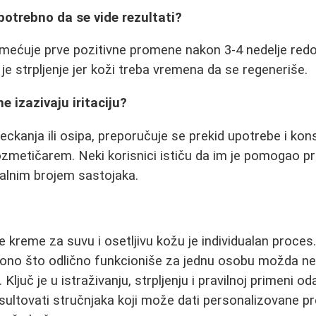
potrebno da se vide rezultati?
imećuje prve pozitivne promene nakon 3-4 nedelje red
e strpljenje jer koži treba vremena da se regeneriše.
e izazivaju iritaciju?
peckanja ili osipa, preporučuje se prekid upotrebe i kon
zmetičarem. Neki korisnici ističu da im je pomogao p
alnim brojem sastojaka.
e kreme za suvu i osetljivu kožu je individualan proces
 ono što odlično funkcioniše za jednu osobu možda neć
 Ključ je u istraživanju, strpljenju i pravilnoj primeni o
sultovati stručnjaka koji može dati personalizovane p