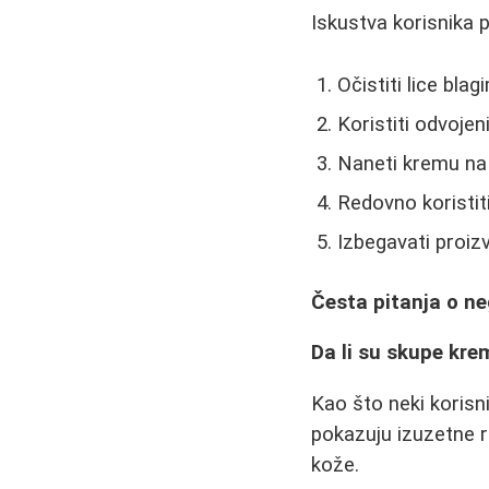
Iskustva korisnika p
Očistiti lice bl
Koristiti odvoje
Naneti kremu na 
Redovno koristit
Izbegavati proiz
Česta pitanja o ne
Da li su skupe kre
Kao što neki korisni
pokazuju izuzetne r
kože.