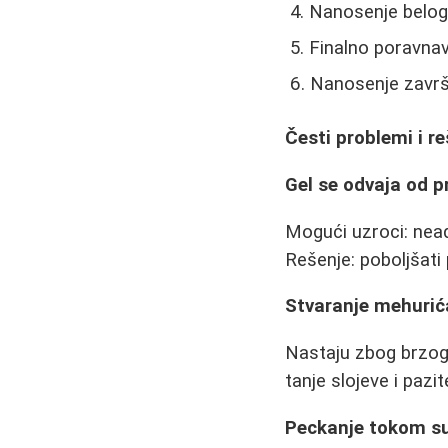
Nanosenje belog 
Finalno poravnav
Nanosenje završn
Česti problemi i r
Gel se odvaja od p
Mogući uzroci: nead
Rešenje: poboljšati p
Stvaranje mehurić
Nastaju zbog brzog 
tanje slojeve i pazi
Peckanje tokom s