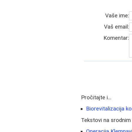
Vaše ime:
Vaš email:
Komentar:
Pročitajte i...
Biorevitalizacija k
Tekstovi na srodnim
Operacija Klempavi