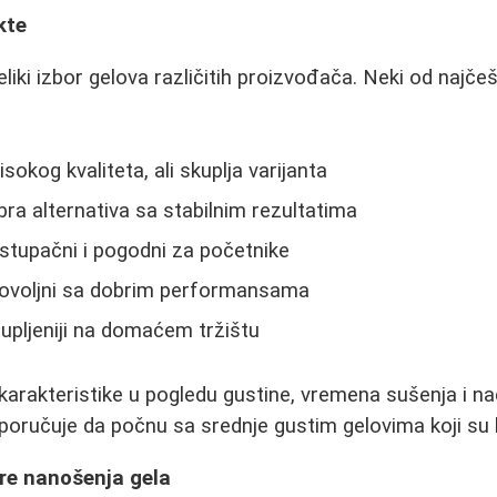
kte
eliki izbor gelova različitih proizvođača. Neki od najč
isokog kvaliteta, ali skuplja varijanta
bra alternativa sa stabilnim rezultatima
istupačni i pogodni za početnike
ovoljni sa dobrim performansama
upljeniji na domaćem tržištu
 karakteristike u pogledu gustine, vremena sušenja i n
oručuje da počnu sa srednje gustim gelovima koji su l
pre nanošenja gela