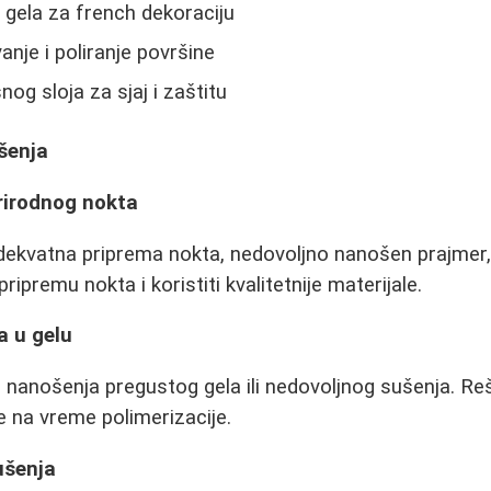
gela za french dekoraciju
anje i poliranje površine
og sloja za sjaj i zaštitu
ešenja
rirodnog nokta
ekvatna priprema nokta, nedovoljno nanošen prajmer, l
ripremu nokta i koristiti kvalitetnije materijale.
a u gelu
nanošenja pregustog gela ili nedovoljnog sušenja. Re
te na vreme polimerizacije.
ušenja