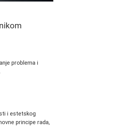
hnikom
vanje problema i
.
ti i estetskog
novne principe rada,