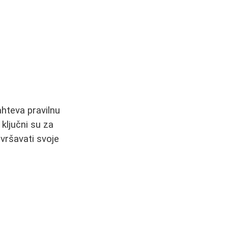
ahteva pravilnu
 ključni su za
avršavati svoje