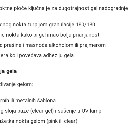
oktne ploče ključna je za dugotrajnost gel nadogradnje
odnog nokta turpijom granulacije 180/180
ne nokta kako bi gel imao bolju prianjanost
d prašine i masnoća alkoholom ili prajmerom
ra koji povećava adheziju gela
ja gela
zlivanje gelom:
rnih ili metalnih šablona
 sloja baze (clear gel) i sušenje u UV lampi
žetka nokta gelom (pink ili clear)