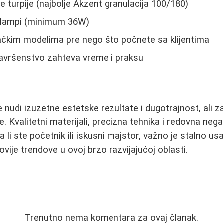
ne turpije (najbolje Akzent granulacija 100/180)
 lampi (minimum 36W)
ačkim modelima pre nego što počnete sa klijentima
- savršenstvo zahteva vreme i praksu
 nudi izuzetne estetske rezultate i dugotrajnost, ali z
. Kvalitetni materijali, precizna tehnika i redovna nega
 li ste početnik ili iskusni majstor, važno je stalno us
novije trendove u ovoj brzo razvijajućoj oblasti.
Trenutno nema komentara za ovaj članak.