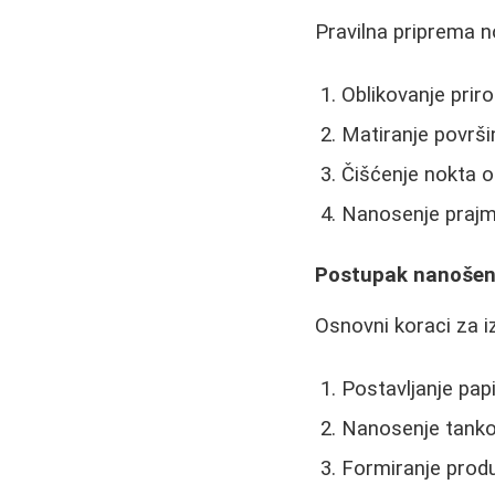
Pravilna priprema n
Oblikovanje prir
Matiranje površi
Čišćenje nokta o
Nanosenje prajme
Postupak nanošen
Osnovni koraci za i
Postavljanje papi
Nanosenje tankog
Formiranje produ