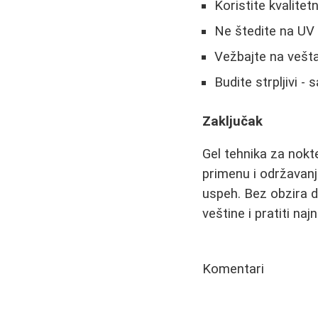
Koristite kvalitet
Ne štedite na UV
Vežbajte na vešt
Budite strpljivi 
Zaključak
Gel tehnika za nokte
primenu i održavanje
uspeh. Bez obzira da
veštine i pratiti naj
Komentari