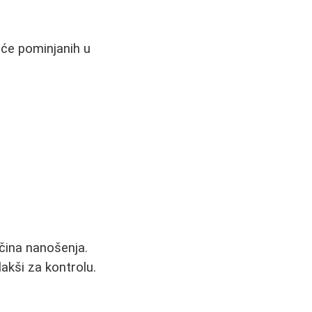
ešće pominjanih u
ačina nanošenja.
akši za kontrolu.