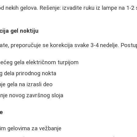
 nekih gelova. Rešenje: izvadite ruku iz lampe na 1-2
ija gel noktiju
ate, preporučuje se korekcija svake 3-4 nedelje. Postup
jećeg gela električnom turpijom
og dela prirodnog nokta
e gela na izrasli deo
enje novog završnog sloja
ke
ijim gelovima za vežbanje