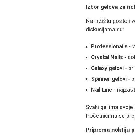
Izbor gelova za no
Na tržištu postoji v
diskusijama su:
Professionails
- v
Crystal Nails
- do
Galaxy gelovi
- pr
Spinner gelovi
- p
Nail Line
- najzast
Svaki gel ima svoje
Početnicima se prep
Priprema noktiju 