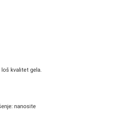
oš kvalitet gela.
šenje: nanosite