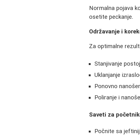
Normalna pojava kod
osetite peckanje.
Održavanje i korekc
Za optimalne rezult
Stanjivanje posto
Uklanjanje izrasl
Ponovno nanošenj
Poliranje i nanoš
Saveti za početni
Počnite sa jeftin