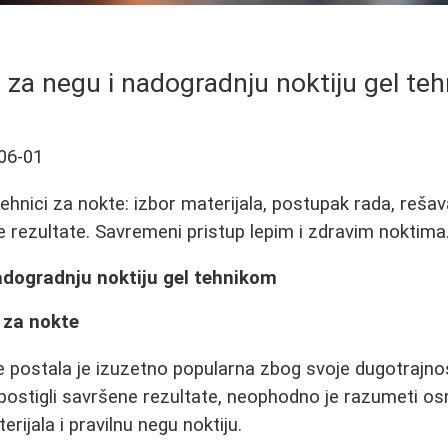
i za negu i nadogradnju noktiju gel te
06-01
tehnici za nokte: izbor materijala, postupak rada, reša
e rezultate. Savremeni pristup lepim i zdravim noktima
adogradnju noktiju gel tehnikom
 za nokte
e postala je izuzetno popularna zbog svoje dugotrajnos
 postigli savršene rezultate, neophodno je razumeti os
erijala i pravilnu negu noktiju.