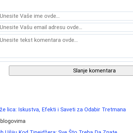
Slanje komentara
ože lica: Iskustva, Efekti i Saveti za Odabir Tretmana
 blogovima
h Ušiju Kod Tinejdžera: Sve Što Treba Da Znate