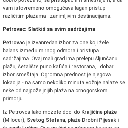
vam istovremeno omogućava lagan pristup
različitim plažama i zanimljivim destinacijama.
Petrovac: Slatkiš sa svim sadržajima
Petrovac
je izvanredan izbor za one koji žele
balans između mirnog odmora i pristupa
sadržajima. Ovaj mali grad ima prelepu šljunčanu
plažu, šetalište puno kafića i restorana, i dobar
izbor smeštaja. Ogromna prednost je njegova
lokacija - na samo nekoliko minuta vožnje nalaze se
neke od najpoželjnijih plaža na crnogorskom
primorju.
Iz Petrovca lako možete doći do
Kraljičine plaže
(Milocer),
Svetog Stefana
,
plaže Drobni Pijesak
i
čuvenih
Lučica
. Ovo ga čini savršenom bazom za