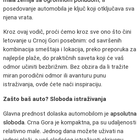
posedovanje automobila je ključ koji otključava sva
njena vrata.
Kroz ovaj vodič, proći ćemo kroz sve ono što čini
letovanje u Crnoj Gori posebnim: od savršenih
kombinacija smeštaja i lokacija, preko preporuka za
najlepše plaže, do praktičnih saveta koji će vaš
odmor učiniti bezbrižnim. Bez obzira da li tražite
miran porodični odmor ili avanturu punu
istraživanja, ovde ćete naći inspiraciju.
Zašto baš auto? Sloboda istraživanja
Glavna prednost dolaska automobilom je
apsolutna
sloboda
. Crna Gora je kompaktna, pa su udaljenosti
relativno male. Jednog dana možete uživati na
jednoj plaži, a već sledećeg istraživati skrivenu