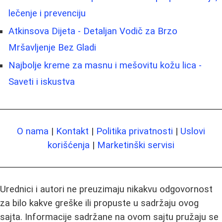
lečenje i prevenciju
Atkinsova Dijeta - Detaljan Vodič za Brzo
Mršavljenje Bez Gladi
Najbolje kreme za masnu i mešovitu kožu lica -
Saveti i iskustva
O nama
|
Kontakt
|
Politika privatnosti
|
Uslovi
korišćenja
|
Marketinški servisi
Urednici i autori ne preuzimaju nikakvu odgovornost
za bilo kakve greške ili propuste u sadržaju ovog
sajta. Informacije sadržane na ovom sajtu pružaju se