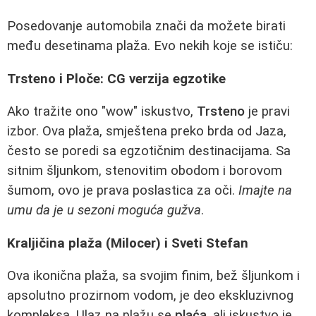
Posedovanje automobila znači da možete birati
među desetinama plaža. Evo nekih koje se ističu:
Trsteno i Ploče: CG verzija egzotike
Ako tražite ono "wow" iskustvo,
Trsteno
je pravi
izbor. Ova plaža, smještena preko brda od Jaza,
često se poredi sa egzotičnim destinacijama. Sa
sitnim šljunkom, stenovitim obodom i borovom
šumom, ovo je prava poslastica za oči.
Imajte na
umu da je u sezoni moguća gužva
.
Kraljičina plaža (Milocer) i Sveti Stefan
Ova ikonična plaža, sa svojim finim, bež šljunkom i
apsolutno prozirnom vodom, je deo ekskluzivnog
kompleksa. Ulaz na plažu se
plaća
, ali iskustvo je