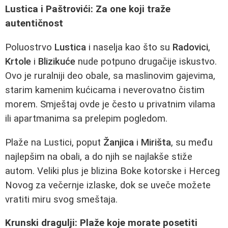
Lustica i Paštrovići: Za one koji traže
autentičnost
Poluostrvo
Lustica
i naselja kao što su
Radovici
,
Krtole
i
Blizikuće
nude potpuno drugačije iskustvo.
Ovo je ruralniji deo obale, sa maslinovim gajevima,
starim kamenim kućicama i neverovatno čistim
morem. Smještaj ovde je često u privatnim vilama
ili apartmanima sa prelepim pogledom.
Plaže na Lustici, poput
Žanjica
i
Mirišta
, su među
najlepšim na obali, a do njih se najlakše stiže
autom. Veliki plus je blizina Boke kotorske i Herceg
Novog za večernje izlaske, dok se uveče možete
vratiti miru svog smeštaja.
Krunski dragulji: Plaže koje morate posetiti