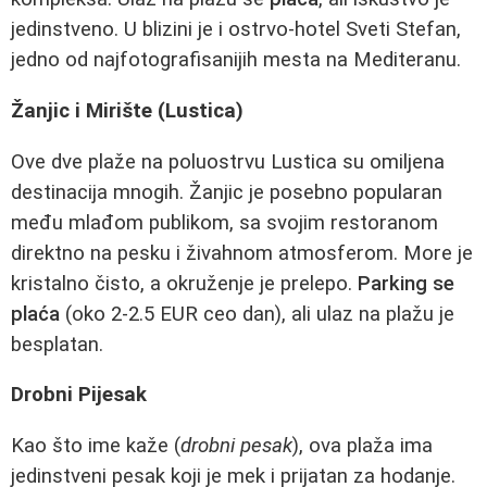
jedinstveno. U blizini je i ostrvo-hotel Sveti Stefan,
jedno od najfotografisanijih mesta na Mediteranu.
Žanjic i Mirište (Lustica)
Ove dve plaže na poluostrvu Lustica su omiljena
destinacija mnogih. Žanjic je posebno popularan
među mlađom publikom, sa svojim restoranom
direktno na pesku i živahnom atmosferom. More je
kristalno čisto, a okruženje je prelepo.
Parking se
plaća
(oko 2-2.5 EUR ceo dan), ali ulaz na plažu je
besplatan.
Drobni Pijesak
Kao što ime kaže (
drobni pesak
), ova plaža ima
jedinstveni pesak koji je mek i prijatan za hodanje.