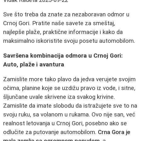
Sve što treba da znate za nezaboravan odmor u
Crnoj Gori. Pratite naše savete za smeštaj,
najlepše plaže, praktične informacije i kako da
maksimalno iskoristite svoju posetu automobilom.
Savršena kombinacija odmora u Crnoj Gori:
Auto, plaže i avantura
Zamislite more tako plavo da jedva verujete svojim
očima, planine koje se uzdižu pravo iz vode, i sitne,
šljunčane uvale skrivene iza svakog krivine.
Zamislite da imate slobodu da istražujete sve to na
svoju ruku, sa volanom u rukama. Ovo nije san, već
realnost letovanja u Crnoj Gori, posebno ako se
odlučite za putovanje automobilom.
Crna Gora je
mala zemlja sa ogromnom ponudom
, a