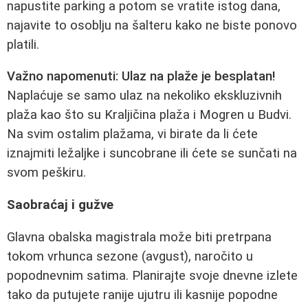
napustite parking a potom se vratite istog dana,
najavite to osoblju na šalteru kako ne biste ponovo
platili.
Važno napomenuti: Ulaz na plaže je besplatan!
Naplaćuje se samo ulaz na nekoliko ekskluzivnih
plaža kao što su Kraljičina plaža i Mogren u Budvi.
Na svim ostalim plažama, vi birate da li ćete
iznajmiti ležaljke i suncobrane ili ćete se sunčati na
svom peškiru.
Saobraćaj i gužve
Glavna obalska magistrala može biti pretrpana
tokom vrhunca sezone (avgust), naročito u
popodnevnim satima. Planirajte svoje dnevne izlete
tako da putujete ranije ujutru ili kasnije popodne