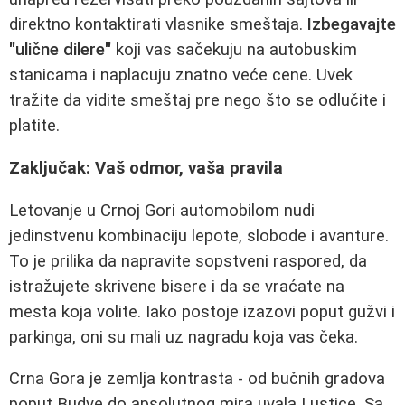
direktno kontaktirati vlasnike smeštaja.
Izbegavajte
"ulične dilere"
koji vas sačekuju na autobuskim
stanicama i naplacuju znatno veće cene. Uvek
tražite da vidite smeštaj pre nego što se odlučite i
platite.
Zaključak: Vaš odmor, vaša pravila
Letovanje u Crnoj Gori automobilom nudi
jedinstvenu kombinaciju lepote, slobode i avanture.
To je prilika da napravite sopstveni raspored, da
istražujete skrivene bisere i da se vraćate na
mesta koja volite. Iako postoje izazovi poput gužvi i
parkinga, oni su mali uz nagradu koja vas čeka.
Crna Gora je zemlja kontrasta - od bučnih gradova
poput Budve do apsolutnog mira uvala Lustice. Sa