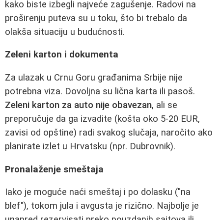
kako biste izbegli najveće zagušenje. Radovi na
proširenju puteva su u toku, što bi trebalo da
olakša situaciju u budućnosti.
Zeleni karton i dokumenta
Za ulazak u Crnu Goru građanima Srbije nije
potrebna viza. Dovoljna su lična karta ili pasoš.
Zeleni karton za auto nije obavezan
, ali se
preporučuje da ga izvadite (košta oko 5-20 EUR,
zavisi od opštine) radi svakog slučaja, naročito ako
planirate izlet u Hrvatsku (npr. Dubrovnik).
Pronalaženje smeštaja
Iako je moguće naći smeštaj i po dolasku ("na
blef"), tokom jula i avgusta je rizično. Najbolje je
unapred rezervisati preko pouzdanih sajtova ili