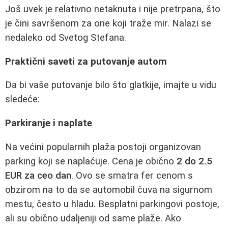
Još uvek je relativno netaknuta i nije pretrpana, što
je čini savršenom za one koji traže mir. Nalazi se
nedaleko od Svetog Stefana.
Praktični saveti za putovanje autom
Da bi vaše putovanje bilo što glatkije, imajte u vidu
sledeće:
Parkiranje i naplate
Na većini popularnih plaža postoji organizovan
parking koji se naplaćuje. Cena je obično
2 do 2.5
EUR za ceo dan
. Ovo se smatra fer cenom s
obzirom na to da se automobil čuva na sigurnom
mestu, često u hladu. Besplatni parkingovi postoje,
ali su obično udaljeniji od same plaže. Ako