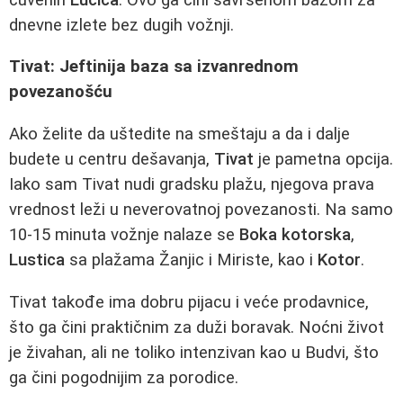
dnevne izlete bez dugih vožnji.
Tivat: Jeftinija baza sa izvanrednom
povezanošću
Ako želite da uštedite na smeštaju a da i dalje
budete u centru dešavanja,
Tivat
je pametna opcija.
Iako sam Tivat nudi gradsku plažu, njegova prava
vrednost leži u neverovatnoj povezanosti. Na samo
10-15 minuta vožnje nalaze se
Boka kotorska
,
Lustica
sa plažama Žanjic i Miriste, kao i
Kotor
.
Tivat takođe ima dobru pijacu i veće prodavnice,
što ga čini praktičnim za duži boravak. Noćni život
je živahan, ali ne toliko intenzivan kao u Budvi, što
ga čini pogodnijim za porodice.