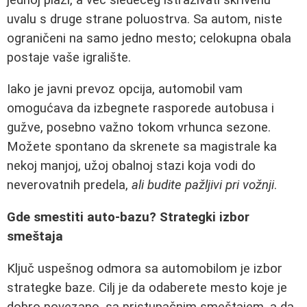
uvalu s druge strane poluostrva. Sa autom, niste
ograničeni na samo jedno mesto; celokupna obala
postaje vaše igralište.
Iako je javni prevoz opcija, automobil vam
omogućava da izbegnete rasporede autobusa i
gužve, posebno važno tokom vrhunca sezone.
Možete spontano da skrenete sa magistrale ka
nekoj manjoj, užoj obalnoj stazi koja vodi do
neverovatnih predela,
ali budite pažljivi pri vožnji
.
Gde smestiti auto-bazu? Strategki izbor
smeštaja
Ključ uspešnog odmora sa automobilom je izbor
strategke baze. Cilj je da odaberete mesto koje je
dobro povezano, sa pristupačnim smeštajem, a da